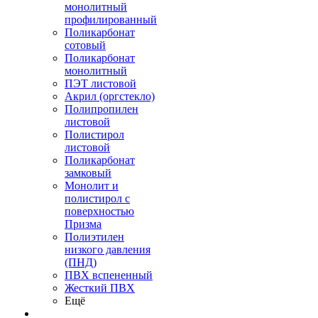
монолитный
профилированный
Поликарбонат
сотовый
Поликарбонат
монолитный
ПЭТ листовой
Акрил (оргстекло)
Полипропилен
листовой
Полистирол
листовой
Поликарбонат
замковый
Монолит и
полистирол с
поверхностью
Призма
Полиэтилен
низкого давления
(ПНД)
ПВХ вспененный
Жесткий ПВХ
Ещё