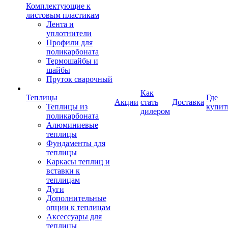
Комплектующие к
листовым пластикам
Лента и
уплотнители
Профили для
поликарбоната
Термошайбы и
шайбы
Пруток сварочный
Как
Теплицы
Где
Акции
стать
Доставка
Теплицы из
купит
дилером
поликарбоната
Алюминиевые
теплицы
Фундаменты для
теплицы
Каркасы теплиц и
вставки к
теплицам
Дуги
Дополнительные
опции к теплицам
Аксессуары для
теплицы