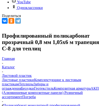
YouTube
Одноклассники
Поделиться
Профилированный поликарбонат
прозрачный 0,8 мм 1,05х6 м трапеция
С-8 для теплиц
Главная
-
Каталог
-
Листовой пластик
Листовые пластики
Комплектующие к листовым
пластикам
Теплицы
Заборы и
ограждения
Беседки
Геотекстиль
Композитная арматура
АКП
(Алюминиевые композитные панели)
Розничный
ассортимент
Погреба
-
Поликарбонат монолитный профилированный