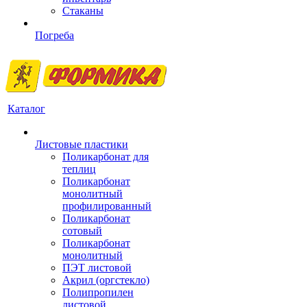
Стаканы
Погреба
Каталог
Листовые пластики
Поликарбонат для
теплиц
Поликарбонат
монолитный
профилированный
Поликарбонат
сотовый
Поликарбонат
монолитный
ПЭТ листовой
Акрил (оргстекло)
Полипропилен
листовой