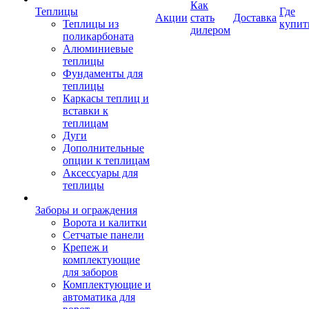
Как
Теплицы
Где
Акции
стать
Доставка
Теплицы из
купит
дилером
поликарбоната
Алюминиевые
теплицы
Фундаменты для
теплицы
Каркасы теплиц и
вставки к
теплицам
Дуги
Дополнительные
опции к теплицам
Аксессуары для
теплицы
Заборы и ограждения
Ворота и калитки
Сетчатые панели
Крепеж и
комплектующие
для заборов
Комплектующие и
автоматика для