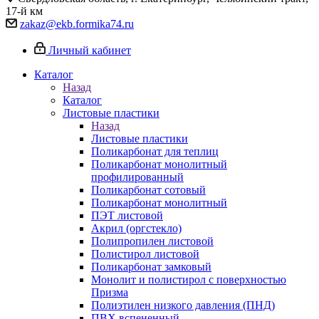
17-й км
zakaz@ekb.formika74.ru
Личный кабинет
Каталог
Назад
Каталог
Листовые пластики
Назад
Листовые пластики
Поликарбонат для теплиц
Поликарбонат монолитный
профилированный
Поликарбонат сотовый
Поликарбонат монолитный
ПЭТ листовой
Акрил (оргстекло)
Полипропилен листовой
Полистирол листовой
Поликарбонат замковый
Монолит и полистирол с поверхностью
Призма
Полиэтилен низкого давления (ПНД)
ПВХ вспененный