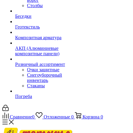
ворот
Столбы
Беседки
Геотекстиль
Композитная арматура
АКП (Алюминиевые
композитные панели)
Розничный ассортимент
Очки защитные
Снегоуборочный
инвентарь
Стаканы
Погреба
Сравнение
0
Отложенные
0
Корзина
0