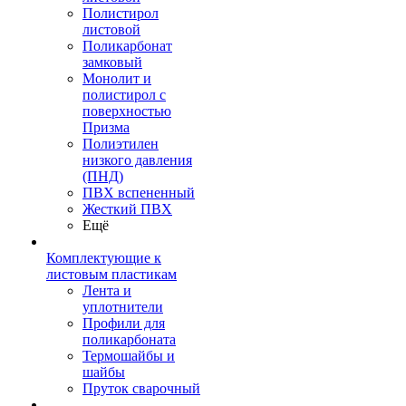
Полистирол
листовой
Поликарбонат
замковый
Монолит и
полистирол с
поверхностью
Призма
Полиэтилен
низкого давления
(ПНД)
ПВХ вспененный
Жесткий ПВХ
Ещё
Комплектующие к
листовым пластикам
Лента и
уплотнители
Профили для
поликарбоната
Термошайбы и
шайбы
Пруток сварочный