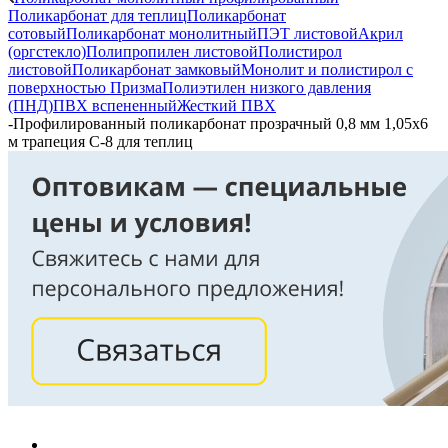
Поликарбонат для теплиц
Поликарбонат
сотовый
Поликарбонат монолитный
ПЭТ листовой
Акрил
(оргстекло)
Полипропилен листовой
Полистирол
листовой
Поликарбонат замковый
Монолит и полистирол с
поверхностью Призма
Полиэтилен низкого давления
(ПНД)
ПВХ вспененный
Жесткий ПВХ
-
Профилированный поликарбонат прозрачный 0,8 мм 1,05х6
м трапеция С-8 для теплиц