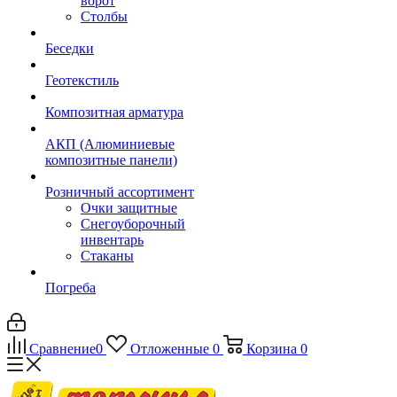
ворот
Столбы
Беседки
Геотекстиль
Композитная арматура
АКП (Алюминиевые
композитные панели)
Розничный ассортимент
Очки защитные
Снегоуборочный
инвентарь
Стаканы
Погреба
Сравнение
0
Отложенные
0
Корзина
0