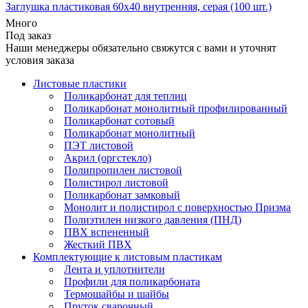
Заглушка пластиковая 60х40 внутренняя, серая (100 шт.)
Много
Под заказ
Наши менеджеры обязательно свяжутся с вами и уточнят
условия заказа
Листовые пластики
Поликарбонат для теплиц
Поликарбонат монолитный профилированный
Поликарбонат сотовый
Поликарбонат монолитный
ПЭТ листовой
Акрил (оргстекло)
Полипропилен листовой
Полистирол листовой
Поликарбонат замковый
Монолит и полистирол с поверхностью Призма
Полиэтилен низкого давления (ПНД)
ПВХ вспененный
Жесткий ПВХ
Комплектующие к листовым пластикам
Лента и уплотнители
Профили для поликарбоната
Термошайбы и шайбы
Пруток сварочный