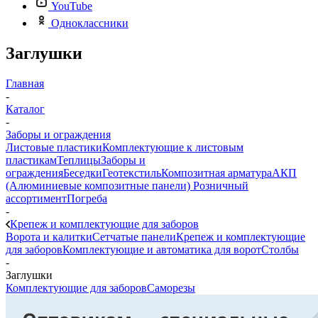
YouTube
Одноклассники
Заглушки
Главная
-
Каталог
-
Заборы и ограждения
Листовые пластики
Комплектующие к листовым
пластикам
Теплицы
Заборы и
ограждения
Беседки
Геотекстиль
Композитная арматура
АКП
(Алюминиевые композитные панели)
Розничный
ассортимент
Погреба
-
Крепеж и комплектующие для заборов
Ворота и калитки
Сетчатые панели
Крепеж и комплектующие
для заборов
Комплектующие и автоматика для ворот
Столбы
-
Заглушки
Комплектующие для заборов
Саморезы