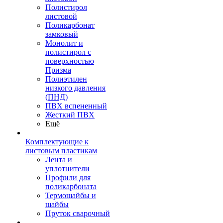
Полистирол
листовой
Поликарбонат
замковый
Монолит и
полистирол с
поверхностью
Призма
Полиэтилен
низкого давления
(ПНД)
ПВХ вспененный
Жесткий ПВХ
Ещё
Комплектующие к
листовым пластикам
Лента и
уплотнители
Профили для
поликарбоната
Термошайбы и
шайбы
Пруток сварочный