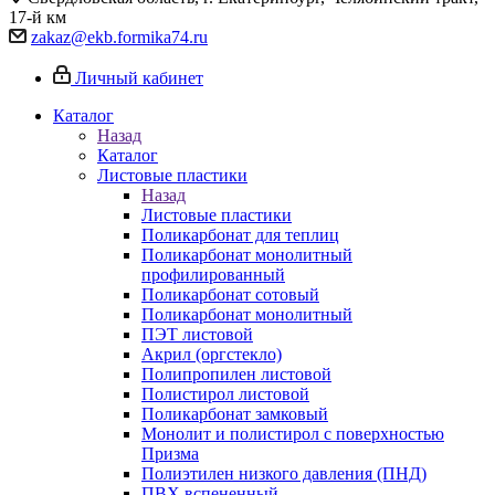
17-й км
zakaz@ekb.formika74.ru
Личный кабинет
Каталог
Назад
Каталог
Листовые пластики
Назад
Листовые пластики
Поликарбонат для теплиц
Поликарбонат монолитный
профилированный
Поликарбонат сотовый
Поликарбонат монолитный
ПЭТ листовой
Акрил (оргстекло)
Полипропилен листовой
Полистирол листовой
Поликарбонат замковый
Монолит и полистирол с поверхностью
Призма
Полиэтилен низкого давления (ПНД)
ПВХ вспененный