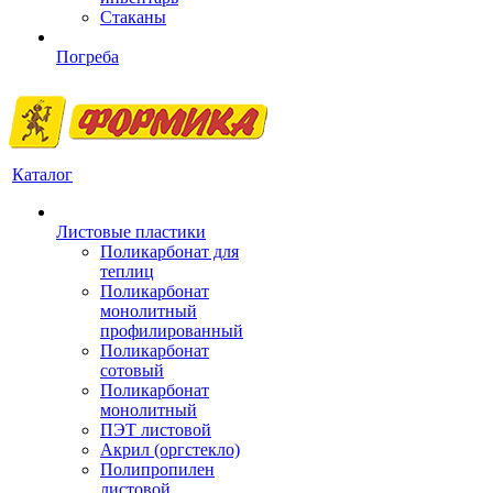
Стаканы
Погреба
Каталог
Листовые пластики
Поликарбонат для
теплиц
Поликарбонат
монолитный
профилированный
Поликарбонат
сотовый
Поликарбонат
монолитный
ПЭТ листовой
Акрил (оргстекло)
Полипропилен
листовой