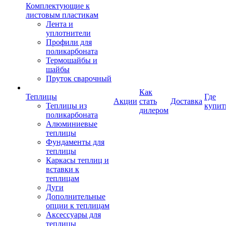
Комплектующие к
листовым пластикам
Лента и
уплотнители
Профили для
поликарбоната
Термошайбы и
шайбы
Пруток сварочный
Как
Теплицы
Где
Акции
стать
Доставка
Теплицы из
купит
дилером
поликарбоната
Алюминиевые
теплицы
Фундаменты для
теплицы
Каркасы теплиц и
вставки к
теплицам
Дуги
Дополнительные
опции к теплицам
Аксессуары для
теплицы