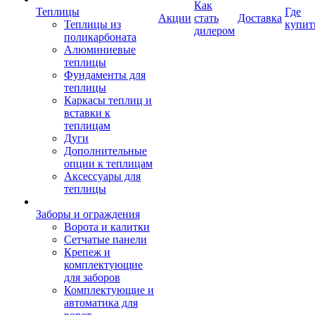
Как
Теплицы
Где
Акции
стать
Доставка
Теплицы из
купит
дилером
поликарбоната
Алюминиевые
теплицы
Фундаменты для
теплицы
Каркасы теплиц и
вставки к
теплицам
Дуги
Дополнительные
опции к теплицам
Аксессуары для
теплицы
Заборы и ограждения
Ворота и калитки
Сетчатые панели
Крепеж и
комплектующие
для заборов
Комплектующие и
автоматика для