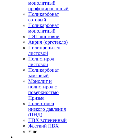
монолитный
профилированный
Поликарбонат
сотовый
Поликарбонат
монолитный
ПЭТ листовой
Акрил (оргстекло)
Полипропилен
листовой
Полистирол
листовой
Поликарбонат
замковый
Монолит и
полистирол с
поверхностью
Призма
Полиэтилен
низкого давления
(ПНД)
ПВХ вспененный
Жесткий ПВХ
Ещё