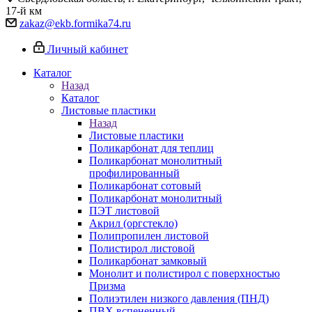
17-й км
zakaz@ekb.formika74.ru
Личный кабинет
Каталог
Назад
Каталог
Листовые пластики
Назад
Листовые пластики
Поликарбонат для теплиц
Поликарбонат монолитный
профилированный
Поликарбонат сотовый
Поликарбонат монолитный
ПЭТ листовой
Акрил (оргстекло)
Полипропилен листовой
Полистирол листовой
Поликарбонат замковый
Монолит и полистирол с поверхностью
Призма
Полиэтилен низкого давления (ПНД)
ПВХ вспененный