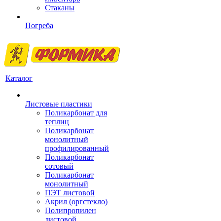
Стаканы
Погреба
Каталог
Листовые пластики
Поликарбонат для
теплиц
Поликарбонат
монолитный
профилированный
Поликарбонат
сотовый
Поликарбонат
монолитный
ПЭТ листовой
Акрил (оргстекло)
Полипропилен
листовой