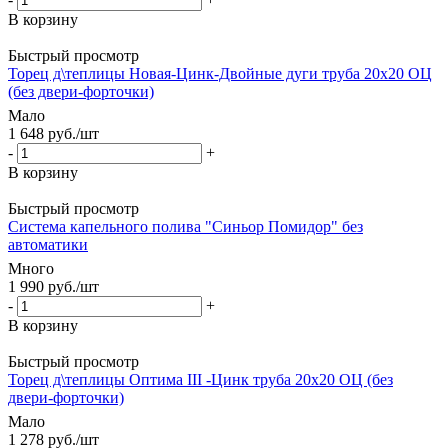
В корзину
Быстрый просмотр
Торец д\теплицы Новая-Цинк-Двойные дуги труба 20х20 ОЦ
(без двери-форточки)
Мало
1 648
руб.
/шт
-
+
В корзину
Быстрый просмотр
Система капельного полива "Синьор Помидор" без
автоматики
Много
1 990
руб.
/шт
-
+
В корзину
Быстрый просмотр
Торец д\теплицы Оптима III -Цинк труба 20х20 ОЦ (без
двери-форточки)
Мало
1 278
руб.
/шт