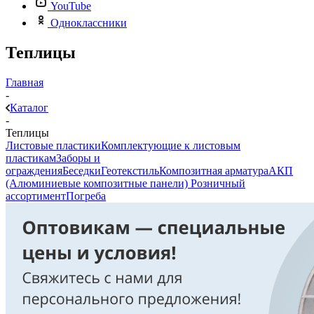
YouTube
Одноклассники
Теплицы
Главная
-
Каталог
-
Теплицы
Листовые пластики
Комплектующие к листовым
пластикам
Заборы и
ограждения
Беседки
Геотекстиль
Композитная арматура
АКП
(Алюминиевые композитные панели)
Розничный
ассортимент
Погреба