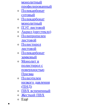
монолитный
профилированный
Поликарбонат
сотовый
Поликарбонат
монолитный
ПЭТ листовой
Акрил (оргстекло)
Полипропилен
листовой
Полистирол
листовой
Поликарбонат
замковый
Монолит и
полистирол с
поверхностью
Призма
Полиэтилен
низкого давления
(ПНД)
ПВХ вспененный
Жесткий ПВХ
Ещё