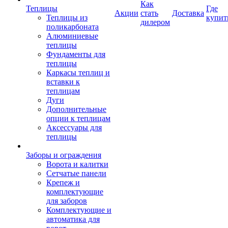
Как
Теплицы
Где
Акции
стать
Доставка
Теплицы из
купит
дилером
поликарбоната
Алюминиевые
теплицы
Фундаменты для
теплицы
Каркасы теплиц и
вставки к
теплицам
Дуги
Дополнительные
опции к теплицам
Аксессуары для
теплицы
Заборы и ограждения
Ворота и калитки
Сетчатые панели
Крепеж и
комплектующие
для заборов
Комплектующие и
автоматика для