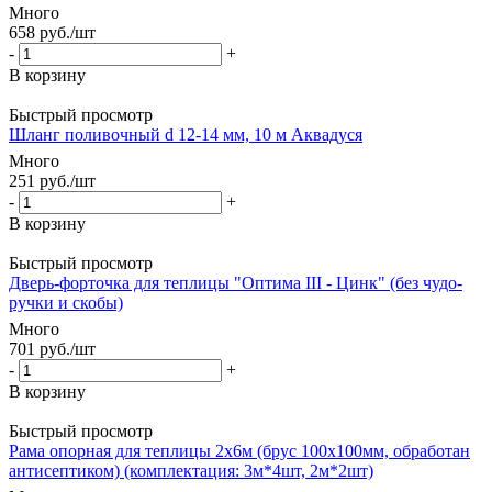
Много
658
руб.
/шт
-
+
В корзину
Быстрый просмотр
Шланг поливочный d 12-14 мм, 10 м Аквадуся
Много
251
руб.
/шт
-
+
В корзину
Быстрый просмотр
Дверь-форточка для теплицы "Оптима III - Цинк" (без чудо-
ручки и скобы)
Много
701
руб.
/шт
-
+
В корзину
Быстрый просмотр
Рама опорная для теплицы 2х6м (брус 100х100мм, обработан
антисептиком) (комплектация: 3м*4шт, 2м*2шт)