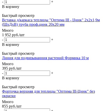
-
+
В корзину
Быстрый просмотр
Вставка д/каркаса теплицы "Оптима III - Цинк" 2х2х1,9м
(ШхДхВ) труба проф.цинк 20х20 мм
Много
1 952
руб.
/шт
-
+
В корзину
Быстрый просмотр
Линия для подвязыванния растений Формика 10 м
Много
395
руб.
/шт
-
+
В корзину
Быстрый просмотр
Форточка верхняя для теплицы "Оптима III-Цинк" без
окраски
Много
855
руб.
/шт
-
+