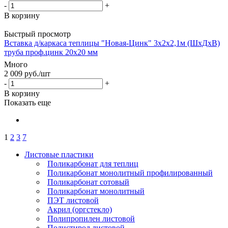
-
+
В корзину
Быстрый просмотр
Вставка д/каркаса теплицы "Новая-Цинк" 3х2х2,1м (ШхДхВ)
труба проф.цинк 20х20 мм
Много
2 009
руб.
/шт
-
+
В корзину
Показать еще
1
2
3
7
Листовые пластики
Поликарбонат для теплиц
Поликарбонат монолитный профилированный
Поликарбонат сотовый
Поликарбонат монолитный
ПЭТ листовой
Акрил (оргстекло)
Полипропилен листовой
Полистирол листовой