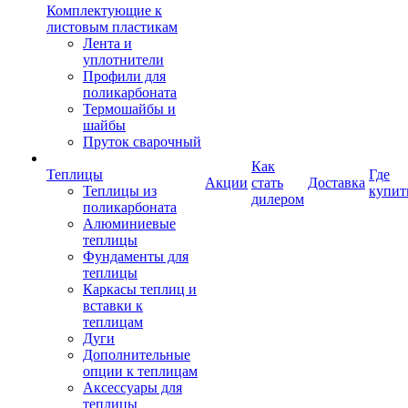
Комплектующие к
листовым пластикам
Лента и
уплотнители
Профили для
поликарбоната
Термошайбы и
шайбы
Пруток сварочный
Как
Теплицы
Где
Акции
стать
Доставка
Теплицы из
купит
дилером
поликарбоната
Алюминиевые
теплицы
Фундаменты для
теплицы
Каркасы теплиц и
вставки к
теплицам
Дуги
Дополнительные
опции к теплицам
Аксессуары для
теплицы