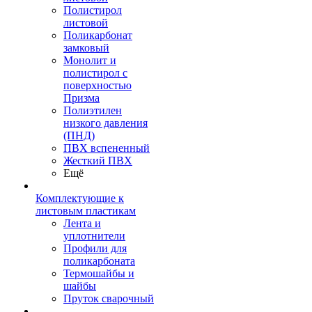
Полистирол
листовой
Поликарбонат
замковый
Монолит и
полистирол с
поверхностью
Призма
Полиэтилен
низкого давления
(ПНД)
ПВХ вспененный
Жесткий ПВХ
Ещё
Комплектующие к
листовым пластикам
Лента и
уплотнители
Профили для
поликарбоната
Термошайбы и
шайбы
Пруток сварочный