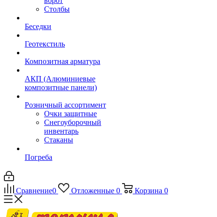
ворот
Столбы
Беседки
Геотекстиль
Композитная арматура
АКП (Алюминиевые
композитные панели)
Розничный ассортимент
Очки защитные
Снегоуборочный
инвентарь
Стаканы
Погреба
Сравнение
0
Отложенные
0
Корзина
0