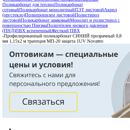
Поликарбонат для теплиц
Поликарбонат
сотовый
Поликарбонат монолитный
ПЭТ листовой
Акрил
(оргстекло)
Полипропилен листовой
Полистирол
листовой
Поликарбонат замковый
Монолит и полистирол с
поверхностью Призма
Полиэтилен низкого давления
(ПНД)
ПВХ вспененный
Жесткий ПВХ
-
Профилированный поликарбонат СИНИЙ прозрачный 0,8
мм 1,15х2 м трапеция МП-20 защита 1UV Novattro