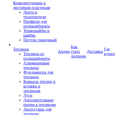
Комплектующие к
листовым пластикам
Лента и
уплотнители
Профили для
поликарбоната
Термошайбы и
шайбы
Пруток сварочный
Как
Теплицы
Где
Акции
стать
Доставка
Теплицы из
купит
дилером
поликарбоната
Алюминиевые
теплицы
Фундаменты для
теплицы
Каркасы теплиц и
вставки к
теплицам
Дуги
Дополнительные
опции к теплицам
Аксессуары для
теплицы