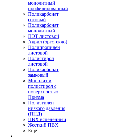
монолитный
профилированный
Поликарбонат
сотовый
Поликарбонат
монолитный
ПЭТ листовой
Акрил (оргстекло)
Полипропилен
листовой
Полистирол
листовой
Поликарбонат
замковый
Монолит и
полистирол с
поверхностью
Призма
Полиэтилен
низкого давления
(ПНД)
ПВХ вспененный
Жесткий ПВХ
Ещё