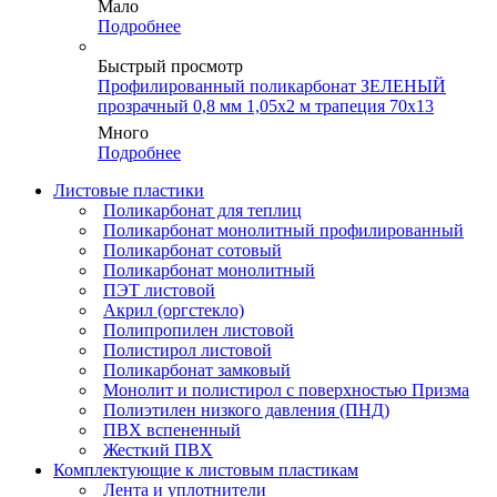
Мало
Подробнее
Быстрый просмотр
Профилированный поликарбонат ЗЕЛЕНЫЙ
прозрачный 0,8 мм 1,05х2 м трапеция 70х13
Много
Подробнее
Листовые пластики
Поликарбонат для теплиц
Поликарбонат монолитный профилированный
Поликарбонат сотовый
Поликарбонат монолитный
ПЭТ листовой
Акрил (оргстекло)
Полипропилен листовой
Полистирол листовой
Поликарбонат замковый
Монолит и полистирол с поверхностью Призма
Полиэтилен низкого давления (ПНД)
ПВХ вспененный
Жесткий ПВХ
Комплектующие к листовым пластикам
Лента и уплотнители