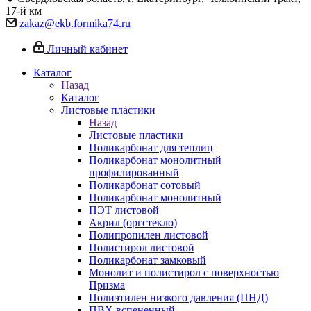
17-й км
zakaz@ekb.formika74.ru
Личный кабинет
Каталог
Назад
Каталог
Листовые пластики
Назад
Листовые пластики
Поликарбонат для теплиц
Поликарбонат монолитный
профилированный
Поликарбонат сотовый
Поликарбонат монолитный
ПЭТ листовой
Акрил (оргстекло)
Полипропилен листовой
Полистирол листовой
Поликарбонат замковый
Монолит и полистирол с поверхностью
Призма
Полиэтилен низкого давления (ПНД)
ПВХ вспененный