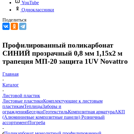
YouTube
Одноклассники
Поделиться
Профилированный поликарбонат
СИНИЙ прозрачный 0,8 мм 1,15х2 м
трапеция МП-20 защита 1UV Novattro
Главная
-
Каталог
-
Листовой пластик
Листовые пластики
Комплектующие к листовым
пластикам
Теплицы
Заборы и
ограждения
Беседки
Геотекстиль
Композитная арматура
АКП
(Алюминиевые композитные панели)
Розничный
ассортимент
Погреба
-
Поликарбонат монолитный профилированный