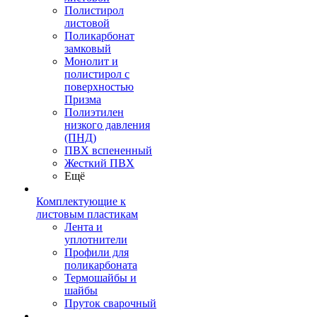
Полистирол
листовой
Поликарбонат
замковый
Монолит и
полистирол с
поверхностью
Призма
Полиэтилен
низкого давления
(ПНД)
ПВХ вспененный
Жесткий ПВХ
Ещё
Комплектующие к
листовым пластикам
Лента и
уплотнители
Профили для
поликарбоната
Термошайбы и
шайбы
Пруток сварочный