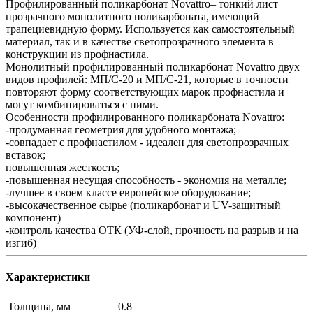
Профилированный поликарбонат Novattro– тонкий лист
прозрачного монолитного поликарбоната, имеющий
трапециевидную форму. Используется как самостоятельный
материал, так и в качестве светопрозрачного элемента в
конструкции из профнастила.
Монолитный профилированный поликарбонат Novattro двух
видов профилей: МП/С-20 и МП/С-21, которые в точности
повторяют форму соответствующих марок профнастила и
могут комбинироваться с ними.
Особенности профилированного поликарбоната Novattro:
-продуманная геометрия для удобного монтажа;
-совпадает с профнастилом - идеален для светопрозрачных
вставок;
повышенная жесткость;
-повышенная несущая способность - экономия на металле;
-лучшее в своем классе европейское оборудование;
-высокачественное сырье (поликарбонат и UV-защитный
компонент)
-контроль качества ОТК (УФ-слой, прочность на разрыв и на
изгиб)
Характеристики
Толщина, мм
0.8