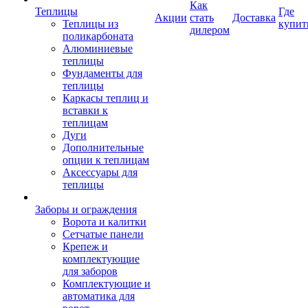
Как
Теплицы
Где
Акции
стать
Доставка
Теплицы из
купит
дилером
поликарбоната
Алюминиевые
теплицы
Фундаменты для
теплицы
Каркасы теплиц и
вставки к
теплицам
Дуги
Дополнительные
опции к теплицам
Аксессуары для
теплицы
Заборы и ограждения
Ворота и калитки
Сетчатые панели
Крепеж и
комплектующие
для заборов
Комплектующие и
автоматика для