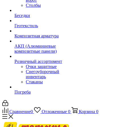
ворот
Столбы
Беседки
Геотекстиль
Композитная арматура
АКП (Алюминиевые
композитные панели)
Розничный ассортимент
Очки защитные
Снегоуборочный
инвентарь
Стаканы
Погреба
Сравнение
0
Отложенные
0
Корзина
0