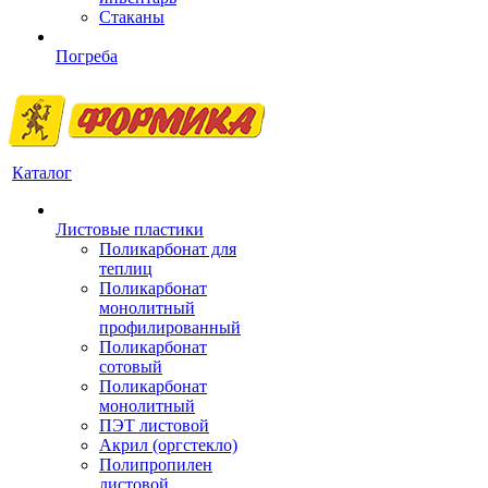
Стаканы
Погреба
Каталог
Листовые пластики
Поликарбонат для
теплиц
Поликарбонат
монолитный
профилированный
Поликарбонат
сотовый
Поликарбонат
монолитный
ПЭТ листовой
Акрил (оргстекло)
Полипропилен
листовой