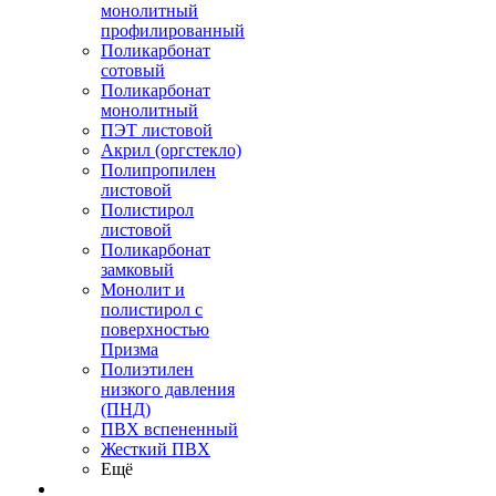
монолитный
профилированный
Поликарбонат
сотовый
Поликарбонат
монолитный
ПЭТ листовой
Акрил (оргстекло)
Полипропилен
листовой
Полистирол
листовой
Поликарбонат
замковый
Монолит и
полистирол с
поверхностью
Призма
Полиэтилен
низкого давления
(ПНД)
ПВХ вспененный
Жесткий ПВХ
Ещё