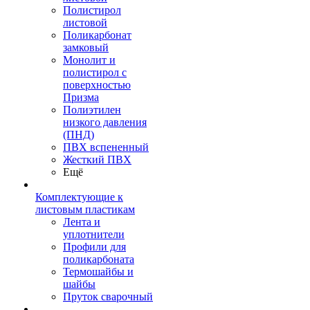
Полистирол
листовой
Поликарбонат
замковый
Монолит и
полистирол с
поверхностью
Призма
Полиэтилен
низкого давления
(ПНД)
ПВХ вспененный
Жесткий ПВХ
Ещё
Комплектующие к
листовым пластикам
Лента и
уплотнители
Профили для
поликарбоната
Термошайбы и
шайбы
Пруток сварочный