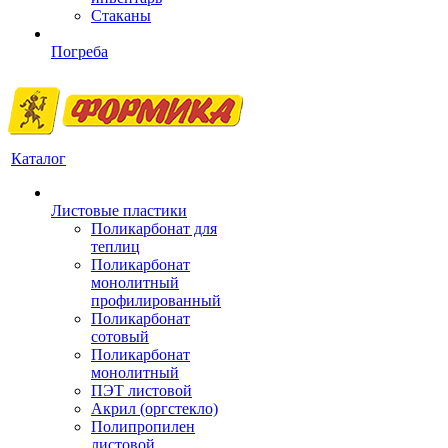
Стаканы
Погреба
Каталог
Листовые пластики
Поликарбонат для
теплиц
Поликарбонат
монолитный
профилированный
Поликарбонат
сотовый
Поликарбонат
монолитный
ПЭТ листовой
Акрил (оргстекло)
Полипропилен
листовой