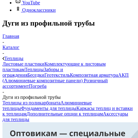
YouTube
Одноклассники
Дуги из профильной трубы
Главная
-
Каталог
-
Теплицы
Листовые пластики
Комплектующие к листовым
пластикам
Теплицы
Заборы и
ограждения
Беседки
Геотекстиль
Композитная арматура
АКП
(Алюминиевые композитные панели)
Розничный
ассортимент
Погреба
-
Дуги из профильной трубы
Теплицы из поликарбоната
Алюминиевые
теплицы
Фундаменты для теплицы
Каркасы теплиц и вставки
к теплицам
Дополнительные опции к теплицам
Аксессуары
для теплицы