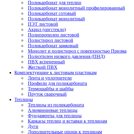
Поликарбонат для теплиц
Поликарбонат монолитный профилированный
Поликарбонат сотовый
Поликарбонат монолитный
ПЭТ листовой
Акрил (оргстекло)
Полипропилен листовой
Полистирол листовой
Поликарбонат замковый
Монолит и полистирол с поверхностью Призма
Полиэтилен низкого давления (ПНД)
ПВХ вспененный
Жесткий ПВХ
Комплектующие к листовым пластикам
Лента и уплотнители
Профили для поликарбоната
Термошайбы и шайбы
Пруток сварочный
Теплицы
Теплицы из поликарбоната
Алюминиевые теплицы
Фундаменты для теплицы
Каркасы теплиц и вставки к теплицам
Дуги
Дополнительные опции к теплицам