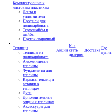
Комплектующие к
листовым пластикам
Лента и
уплотнители
Профили для
поликарбоната
Термошайбы и
шайбы
Пруток сварочный
Как
Теплицы
Где
Акции
стать
Доставка
Теплицы из
купит
дилером
поликарбоната
Алюминиевые
теплицы
Фундаменты для
теплицы
Каркасы теплиц и
вставки к
теплицам
Дуги
Дополнительные
опции к теплицам
Аксессуары для
теплицы