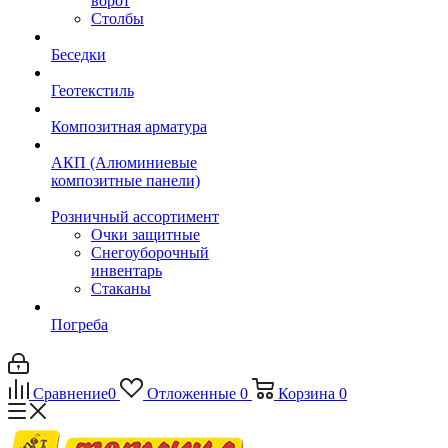
ворот
Столбы
Беседки
Геотекстиль
Композитная арматура
АКП (Алюминиевые
композитные панели)
Розничный ассортимент
Очки защитные
Снегоуборочный
инвентарь
Стаканы
Погреба
Сравнение
0
Отложенные
0
Корзина
0