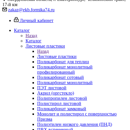
17-й км
zakaz@ekb.formika74.ru
Личный кабинет
Каталог
Назад
Каталог
Листовые пластики
Назад
Листовые пластики
Поликарбонат для теплиц
Поликарбонат монолитный
профилированный
Поликарбонат сотовый
Поликарбонат монолитный
ПЭТ листовой
Акрил (оргстекло)
Полипропилен листовой
Полистирол листовой
Поликарбонат замковый
Монолит и полистирол с поверхностью
Призма
Полиэтилен низкого давления (ПНД)
ПВХ вспененный