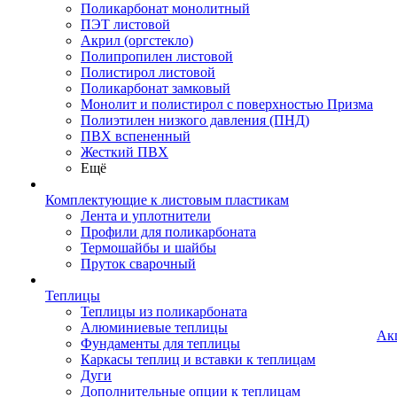
Поликарбонат монолитный
ПЭТ листовой
Акрил (оргстекло)
Полипропилен листовой
Полистирол листовой
Поликарбонат замковый
Монолит и полистирол с поверхностью Призма
Полиэтилен низкого давления (ПНД)
ПВХ вспененный
Жесткий ПВХ
Ещё
Комплектующие к листовым пластикам
Лента и уплотнители
Профили для поликарбоната
Термошайбы и шайбы
Пруток сварочный
Теплицы
Теплицы из поликарбоната
Алюминиевые теплицы
Ак
Фундаменты для теплицы
Каркасы теплиц и вставки к теплицам
Дуги
Дополнительные опции к теплицам