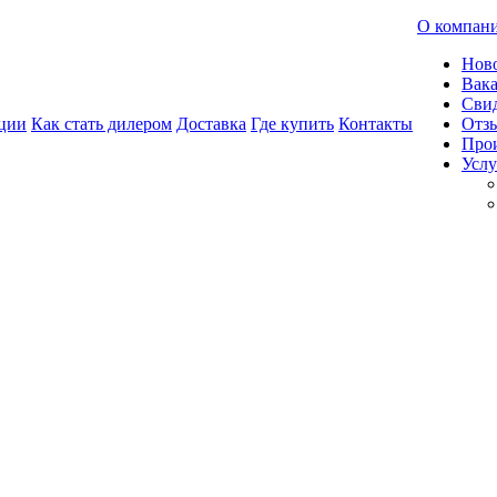
О компан
Нов
Вак
Свид
ции
Как стать дилером
Доставка
Где купить
Контакты
Отз
Про
Услу