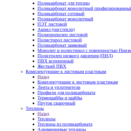
Поликарбонат для теплиц
Поликарбонат монолитный профилированны
Поликарбонат сотовый
Поликарбонат монолитный
ПЭТ листовой
Акрил (оргстекло)
Полипропилен листовой
Полистирол листовой
Поликарбонат замковый
Монолит и полистирол с поверхностью Приз
Полиэтилен низкого давления (ПНД)
ПВХ вспененный
Жесткий ПВХ
Комплектующие к листовым пластикам
Назад
Комплектующие к листовым пластикам
Лента и уплотнители
Профили для поликарбоната
Термошайбы и шайбы
Пруток сварочный
Теплицы
Назад
Теплицы
Теплицы из поликарбоната
Алюминиевые теплицы