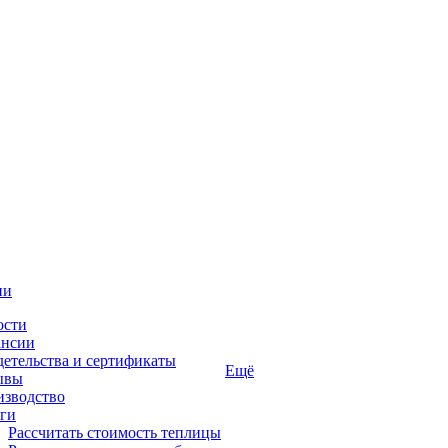
ии
ости
ансии
етельства и сертификаты
Ещё
ывы
изводство
ги
Рассчитать стоимость теплицы