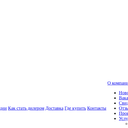
О компан
Нов
Вак
Свид
ции
Как стать дилером
Доставка
Где купить
Контакты
Отз
Про
Услу