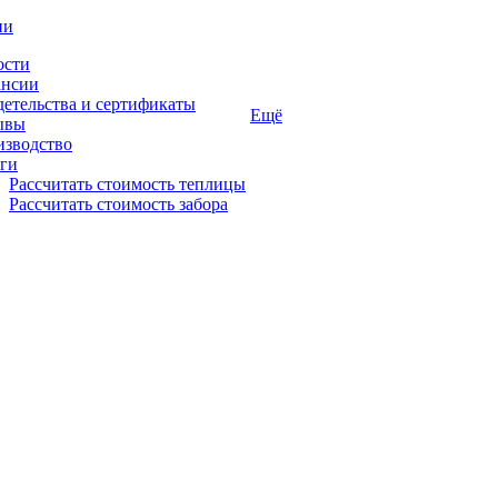
ии
ости
ансии
етельства и сертификаты
Ещё
ывы
изводство
ги
Рассчитать стоимость теплицы
Рассчитать стоимость забора