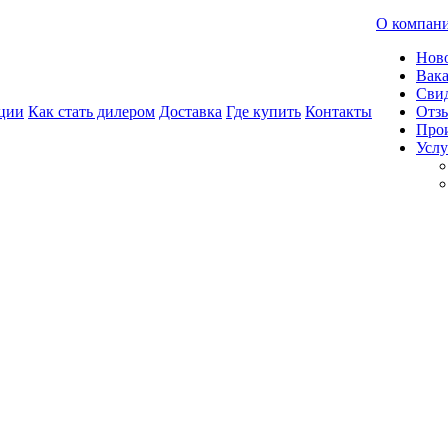
О компан
Нов
Вак
Свид
ции
Как стать дилером
Доставка
Где купить
Контакты
Отз
Про
Услу