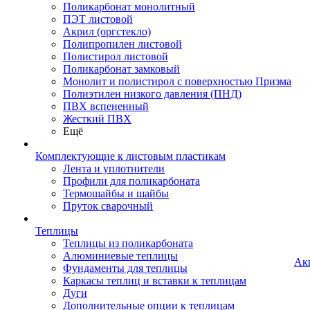
Поликарбонат монолитный
ПЭТ листовой
Акрил (оргстекло)
Полипропилен листовой
Полистирол листовой
Поликарбонат замковый
Монолит и полистирол с поверхностью Призма
Полиэтилен низкого давления (ПНД)
ПВХ вспененный
Жесткий ПВХ
Ещё
Комплектующие к листовым пластикам
Лента и уплотнители
Профили для поликарбоната
Термошайбы и шайбы
Пруток сварочный
Теплицы
Теплицы из поликарбоната
Алюминиевые теплицы
Ак
Фундаменты для теплицы
Каркасы теплиц и вставки к теплицам
Дуги
Дополнительные опции к теплицам