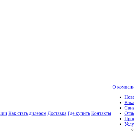
О компан
Нов
Вак
Свид
ции
Как стать дилером
Доставка
Где купить
Контакты
Отз
Про
Услу