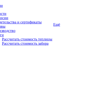
ии
ости
ансии
етельства и сертификаты
Ещё
ывы
изводство
ги
Рассчитать стоимость теплицы
Рассчитать стоимость забора