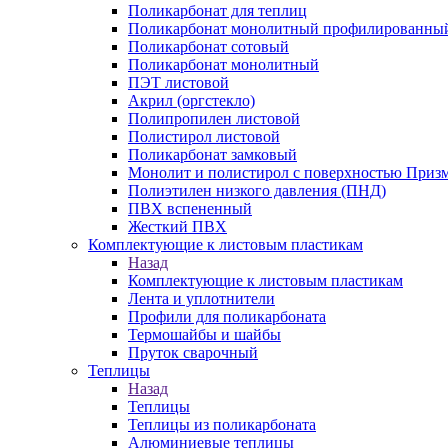
Поликарбонат для теплиц
Поликарбонат монолитный профилированны
Поликарбонат сотовый
Поликарбонат монолитный
ПЭТ листовой
Акрил (оргстекло)
Полипропилен листовой
Полистирол листовой
Поликарбонат замковый
Монолит и полистирол с поверхностью Приз
Полиэтилен низкого давления (ПНД)
ПВХ вспененный
Жесткий ПВХ
Комплектующие к листовым пластикам
Назад
Комплектующие к листовым пластикам
Лента и уплотнители
Профили для поликарбоната
Термошайбы и шайбы
Пруток сварочный
Теплицы
Назад
Теплицы
Теплицы из поликарбоната
Алюминиевые теплицы