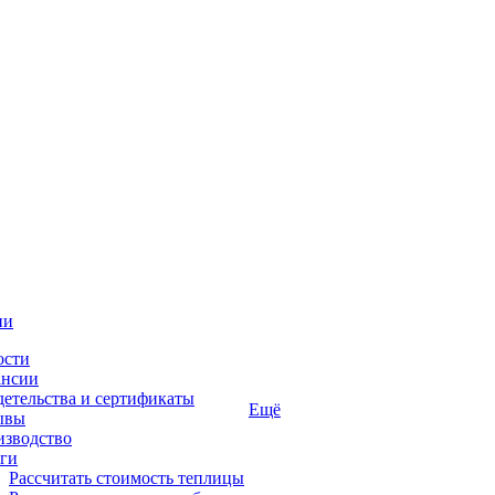
ии
ости
ансии
етельства и сертификаты
Ещё
ывы
изводство
ги
Рассчитать стоимость теплицы