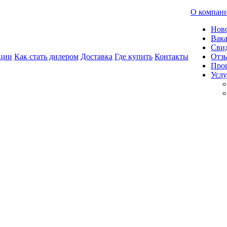
О компан
Нов
Вак
Свид
ции
Как стать дилером
Доставка
Где купить
Контакты
Отз
Про
Услу