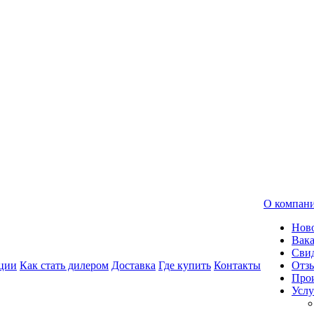
О компан
Нов
Вак
Свид
ции
Как стать дилером
Доставка
Где купить
Контакты
Отз
Про
Услу