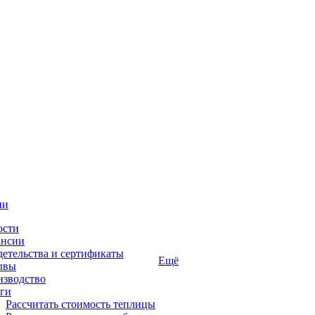
ии
ости
ансии
етельства и сертификаты
Ещё
ывы
изводство
ги
Рассчитать стоимость теплицы