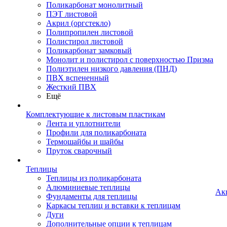
Поликарбонат монолитный
ПЭТ листовой
Акрил (оргстекло)
Полипропилен листовой
Полистирол листовой
Поликарбонат замковый
Монолит и полистирол с поверхностью Призма
Полиэтилен низкого давления (ПНД)
ПВХ вспененный
Жесткий ПВХ
Ещё
Комплектующие к листовым пластикам
Лента и уплотнители
Профили для поликарбоната
Термошайбы и шайбы
Пруток сварочный
Теплицы
Теплицы из поликарбоната
Алюминиевые теплицы
Ак
Фундаменты для теплицы
Каркасы теплиц и вставки к теплицам
Дуги
Дополнительные опции к теплицам