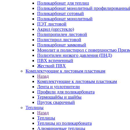
Поликарбонат для теплиц
Поликарбонат монолитный профилированны
Поликарбонат сотовый
Поликарбонат монолитный
ПЭТ листовой
Акрил (оргстекло)
Полипропилен листовой
Полистирол листовой
Поликарбонат замковый
Монолит и полистирол с поверхностью Приз
Полиэтилен низкого давления (ПНД)
ПВХ вспененный
Жесткий ПВХ
Комплектующие к листовым пластикам
Назад
Комплектующие к листовым пластикам
Лента и уплотнители
Профили для поликарбоната
Термошайбы и шайбы
Пруток сварочный
Теплицы
Назад
Теплицы
Теплицы из поликарбоната
Алюминиевые теплицы