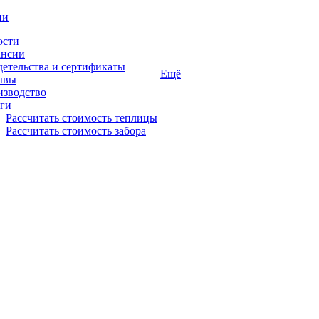
ии
ости
ансии
етельства и сертификаты
Ещё
ывы
изводство
ги
Рассчитать стоимость теплицы
Рассчитать стоимость забора