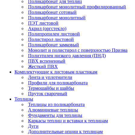
Поликарбонат для теплиц
Поликарбонат монолитный профилированный
Поликарбонат сотовый
Поликарбонат монолитный
ПЭТ листовой
Акрил (оргстекло)
Полипропилен листовой
Полистирол листовой
Поликарбонат замковый
Монолит и полистирол с поверхностью Призма
Полиэтилен низкого давления (ПНД)
ПВХ вспененный
Жесткий ПВХ
Комплектующие к листовым пластикам
Лента и уплотнители
Профили для поликарбоната
Термошайбы и шайбы
Пруток сварочный
Теплицы
Теплицы из поликарбоната
Алюминиевые теплицы
Фундаменты для теплицы
Каркасы теплиц и вставки к теплицам
Дуги
Дополнительные опции к теплицам