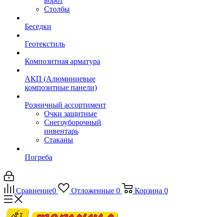
ворот
Столбы
Беседки
Геотекстиль
Композитная арматура
АКП (Алюминиевые
композитные панели)
Розничный ассортимент
Очки защитные
Снегоуборочный
инвентарь
Стаканы
Погреба
Сравнение
0
Отложенные
0
Корзина
0