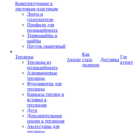
Комплектующие к
листовым пластикам
Лента и
уплотнители
Профили для
поликарбоната
Термошайбы и
шайбы
Пруток сварочный
Как
Теплицы
Где
Акции
стать
Доставка
Теплицы из
купит
дилером
поликарбоната
Алюминиевые
теплицы
Фундаменты для
теплицы
Каркасы теплиц и
вставки к
теплицам
Дуги
Дополнительные
опции к теплицам
Аксессуары для
теплицы