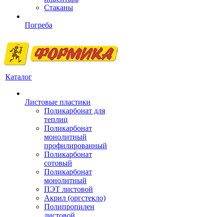
Стаканы
Погреба
Каталог
Листовые пластики
Поликарбонат для
теплиц
Поликарбонат
монолитный
профилированный
Поликарбонат
сотовый
Поликарбонат
монолитный
ПЭТ листовой
Акрил (оргстекло)
Полипропилен
листовой