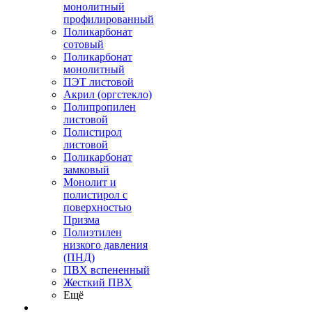
монолитный
профилированный
Поликарбонат
сотовый
Поликарбонат
монолитный
ПЭТ листовой
Акрил (оргстекло)
Полипропилен
листовой
Полистирол
листовой
Поликарбонат
замковый
Монолит и
полистирол с
поверхностью
Призма
Полиэтилен
низкого давления
(ПНД)
ПВХ вспененный
Жесткий ПВХ
Ещё