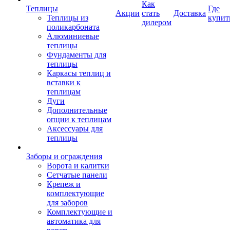
Как
Теплицы
Где
Акции
стать
Доставка
Теплицы из
купит
дилером
поликарбоната
Алюминиевые
теплицы
Фундаменты для
теплицы
Каркасы теплиц и
вставки к
теплицам
Дуги
Дополнительные
опции к теплицам
Аксессуары для
теплицы
Заборы и ограждения
Ворота и калитки
Сетчатые панели
Крепеж и
комплектующие
для заборов
Комплектующие и
автоматика для