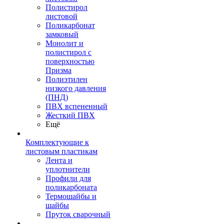
Полистирол
листовой
Поликарбонат
замковый
Монолит и
полистирол с
поверхностью
Призма
Полиэтилен
низкого давления
(ПНД)
ПВХ вспененный
Жесткий ПВХ
Ещё
Комплектующие к
листовым пластикам
Лента и
уплотнители
Профили для
поликарбоната
Термошайбы и
шайбы
Пруток сварочный