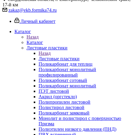
17-й км
zakaz@ekb.formika74.ru
Личный кабинет
Каталог
Назад
Каталог
Листовые пластики
Назад
Листовые пластики
Поликарбонат для теплиц
Поликарбонат монолитный
профилированный
Поликарбонат сотовый
Поликарбонат монолитный
ПЭТ листовой
Акрил (оргстекло)
Полипропилен листовой
Полистирол листовой
Поликарбонат замковый
Монолит и полистирол с поверхностью
Призма
Полиэтилен низкого давления (ПНД)
ПВХ вспененный