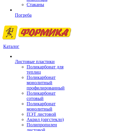
Стаканы
Погреба
Каталог
Листовые пластики
Поликарбонат для
теплиц
Поликарбонат
монолитный
профилированный
Поликарбонат
сотовый
Поликарбонат
монолитный
ПЭТ листовой
Акрил (оргстекло)
Полипропилен
листовой