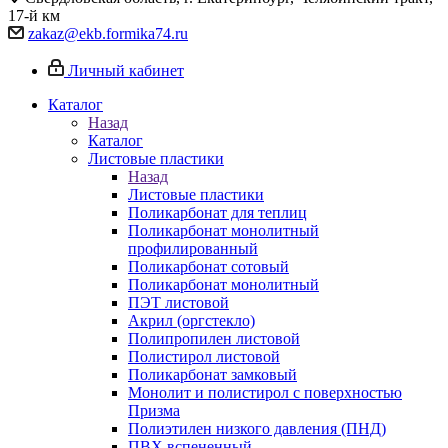
17-й км
zakaz@ekb.formika74.ru
Личный кабинет
Каталог
Назад
Каталог
Листовые пластики
Назад
Листовые пластики
Поликарбонат для теплиц
Поликарбонат монолитный
профилированный
Поликарбонат сотовый
Поликарбонат монолитный
ПЭТ листовой
Акрил (оргстекло)
Полипропилен листовой
Полистирол листовой
Поликарбонат замковый
Монолит и полистирол с поверхностью
Призма
Полиэтилен низкого давления (ПНД)
ПВХ вспененный