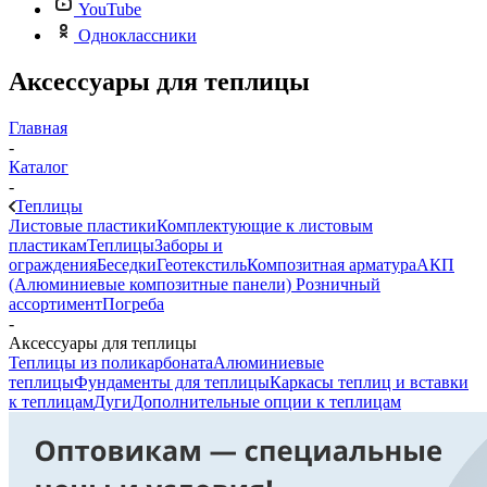
YouTube
Одноклассники
Аксессуары для теплицы
Главная
-
Каталог
-
Теплицы
Листовые пластики
Комплектующие к листовым
пластикам
Теплицы
Заборы и
ограждения
Беседки
Геотекстиль
Композитная арматура
АКП
(Алюминиевые композитные панели)
Розничный
ассортимент
Погреба
-
Аксессуары для теплицы
Теплицы из поликарбоната
Алюминиевые
теплицы
Фундаменты для теплицы
Каркасы теплиц и вставки
к теплицам
Дуги
Дополнительные опции к теплицам