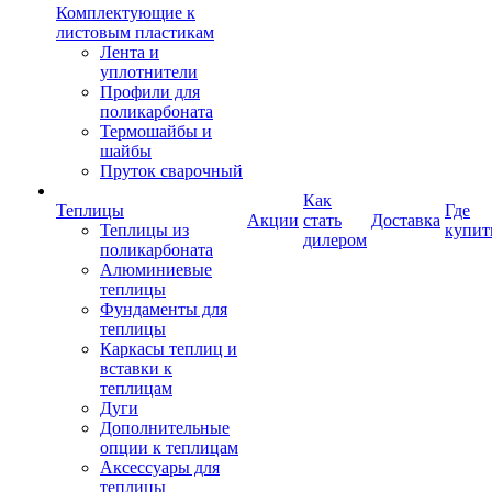
Комплектующие к
листовым пластикам
Лента и
уплотнители
Профили для
поликарбоната
Термошайбы и
шайбы
Пруток сварочный
Как
Теплицы
Где
Акции
стать
Доставка
Теплицы из
купит
дилером
поликарбоната
Алюминиевые
теплицы
Фундаменты для
теплицы
Каркасы теплиц и
вставки к
теплицам
Дуги
Дополнительные
опции к теплицам
Аксессуары для
теплицы