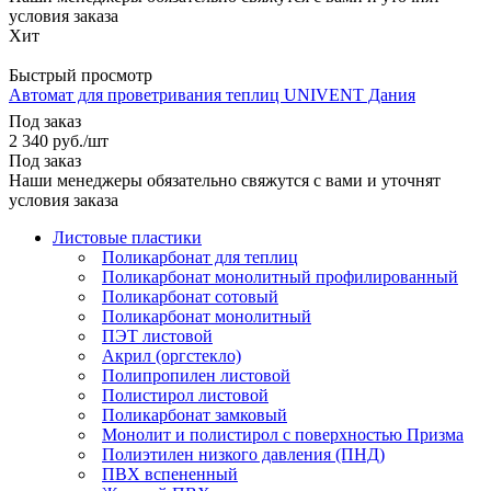
условия заказа
Хит
Быстрый просмотр
Автомат для проветривания теплиц UNIVENT Дания
Под заказ
2 340
руб.
/шт
Под заказ
Наши менеджеры обязательно свяжутся с вами и уточнят
условия заказа
Листовые пластики
Поликарбонат для теплиц
Поликарбонат монолитный профилированный
Поликарбонат сотовый
Поликарбонат монолитный
ПЭТ листовой
Акрил (оргстекло)
Полипропилен листовой
Полистирол листовой
Поликарбонат замковый
Монолит и полистирол с поверхностью Призма
Полиэтилен низкого давления (ПНД)
ПВХ вспененный