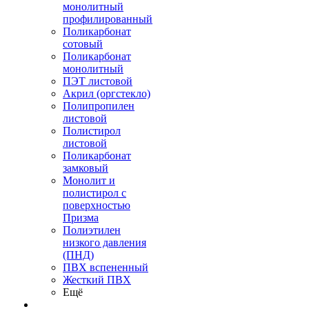
монолитный
профилированный
Поликарбонат
сотовый
Поликарбонат
монолитный
ПЭТ листовой
Акрил (оргстекло)
Полипропилен
листовой
Полистирол
листовой
Поликарбонат
замковый
Монолит и
полистирол с
поверхностью
Призма
Полиэтилен
низкого давления
(ПНД)
ПВХ вспененный
Жесткий ПВХ
Ещё