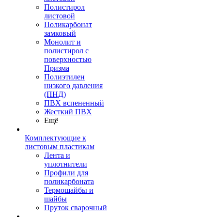
Полистирол
листовой
Поликарбонат
замковый
Монолит и
полистирол с
поверхностью
Призма
Полиэтилен
низкого давления
(ПНД)
ПВХ вспененный
Жесткий ПВХ
Ещё
Комплектующие к
листовым пластикам
Лента и
уплотнители
Профили для
поликарбоната
Термошайбы и
шайбы
Пруток сварочный