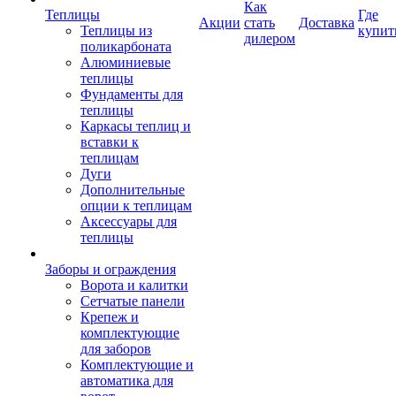
Как
Теплицы
Где
Акции
стать
Доставка
Теплицы из
купит
дилером
поликарбоната
Алюминиевые
теплицы
Фундаменты для
теплицы
Каркасы теплиц и
вставки к
теплицам
Дуги
Дополнительные
опции к теплицам
Аксессуары для
теплицы
Заборы и ограждения
Ворота и калитки
Сетчатые панели
Крепеж и
комплектующие
для заборов
Комплектующие и
автоматика для