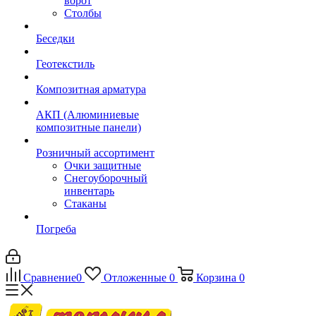
ворот
Столбы
Беседки
Геотекстиль
Композитная арматура
АКП (Алюминиевые
композитные панели)
Розничный ассортимент
Очки защитные
Снегоуборочный
инвентарь
Стаканы
Погреба
Сравнение
0
Отложенные
0
Корзина
0