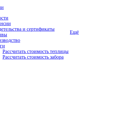
ии
ости
ансии
етельства и сертификаты
Ещё
ывы
изводство
ги
Рассчитать стоимость теплицы
Рассчитать стоимость забора