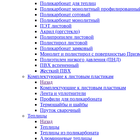
Поликарбонат для теплиц
Поликарбонат монолитный профилированны
Поликарбонат сотовый
Поликарбонат монолитный
ПЭТ листовой
Акрил (оргстекло)
Полипропилен листовой
Полистирол листовой
Поликарбонат замковый
Монолит и полистирол с поверхностью Приз
Полиэтилен низкого давления (ПНД)
ПВХ вспененный
Жесткий ПВХ
Комплектующие к листовым пластикам
Назад
Комплектующие к листовым пластикам
Лента и уплотнители
Профили для поликарбоната
Термошайбы и шайбы
Пруток сварочный
Теплицы
Назад
Теплицы
Теплицы из поликарбоната
Алюминиевые теплицы