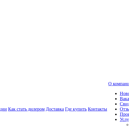
О компан
Нов
Вак
Свид
ции
Как стать дилером
Доставка
Где купить
Контакты
Отз
Про
Услу