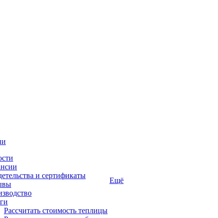
ии
ости
ансии
етельства и сертификаты
Ещё
ывы
изводство
ги
Рассчитать стоимость теплицы