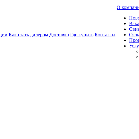
О компан
Нов
Вак
Свид
ции
Как стать дилером
Доставка
Где купить
Контакты
Отз
Про
Услу