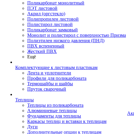
Поликарбонат монолитный
ПЭТ листовой
Акрил (оргстекло)
Полипропилен листовой
Полистирол листовой
Поликарбонат замковый
Монолит и полистирол с поверхностью Призма
Полиэтилен низкого давления (ПНД)
ПВХ вспененный
Жесткий ПВХ
Ещё
Комплектующие к листовым пластикам
Лента и уплотнители
Профили для поликарбоната
Термошайбы и шайбы
Пруток сварочный
Теплицы
Теплицы из поликарбоната
Алюминиевые теплицы
Ак
Фундаменты для теплицы
Каркасы теплиц и вставки к теплицам
Дуги
Дополнительные опции к теплицам