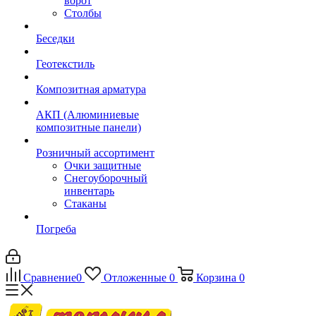
ворот
Столбы
Беседки
Геотекстиль
Композитная арматура
АКП (Алюминиевые
композитные панели)
Розничный ассортимент
Очки защитные
Снегоуборочный
инвентарь
Стаканы
Погреба
Сравнение
0
Отложенные
0
Корзина
0