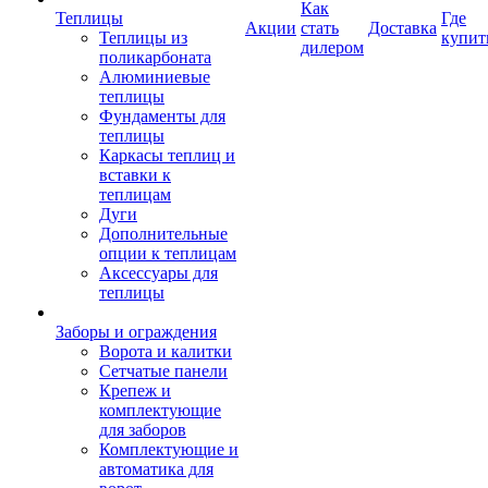
Как
Теплицы
Где
Акции
стать
Доставка
Теплицы из
купит
дилером
поликарбоната
Алюминиевые
теплицы
Фундаменты для
теплицы
Каркасы теплиц и
вставки к
теплицам
Дуги
Дополнительные
опции к теплицам
Аксессуары для
теплицы
Заборы и ограждения
Ворота и калитки
Сетчатые панели
Крепеж и
комплектующие
для заборов
Комплектующие и
автоматика для