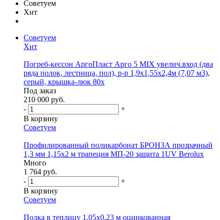
Советуем
Хит
Советуем
Хит
Погреб-кессон АргоПласт Арго 5 MIX увелич.вход (два
ряда полок, лестница, пол), р-р 1,9х1,55х2,4м (7,07 м3),
серый, крышка-люк 80х
Под заказ
210 000 руб.
-
+
В корзину
Советуем
Профилированный поликарбонат БРОНЗА прозрачный
1,3 мм 1,15х2 м трапеция МП-20 защита 1UV Berolux
Много
1 764 руб.
-
+
В корзину
Советуем
Полка в теплицу 1,05х0,23 м оцинкованная