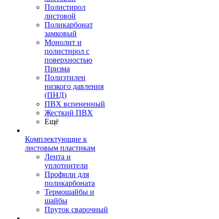
Полистирол
листовой
Поликарбонат
замковый
Монолит и
полистирол с
поверхностью
Призма
Полиэтилен
низкого давления
(ПНД)
ПВХ вспененный
Жесткий ПВХ
Ещё
Комплектующие к
листовым пластикам
Лента и
уплотнители
Профили для
поликарбоната
Термошайбы и
шайбы
Пруток сварочный