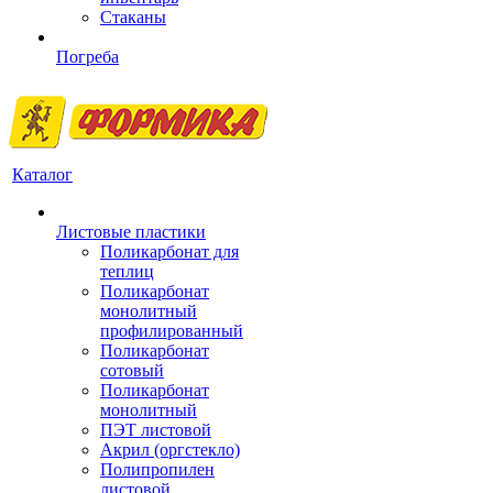
Стаканы
Погреба
Каталог
Листовые пластики
Поликарбонат для
теплиц
Поликарбонат
монолитный
профилированный
Поликарбонат
сотовый
Поликарбонат
монолитный
ПЭТ листовой
Акрил (оргстекло)
Полипропилен
листовой