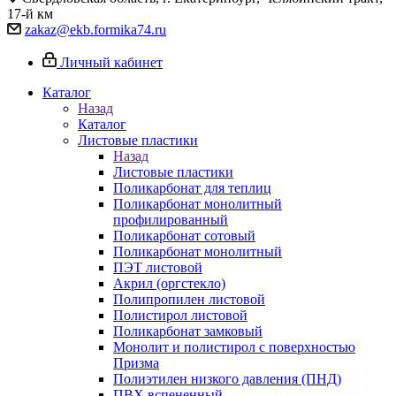
17-й км
zakaz@ekb.formika74.ru
Личный кабинет
Каталог
Назад
Каталог
Листовые пластики
Назад
Листовые пластики
Поликарбонат для теплиц
Поликарбонат монолитный
профилированный
Поликарбонат сотовый
Поликарбонат монолитный
ПЭТ листовой
Акрил (оргстекло)
Полипропилен листовой
Полистирол листовой
Поликарбонат замковый
Монолит и полистирол с поверхностью
Призма
Полиэтилен низкого давления (ПНД)
ПВХ вспененный