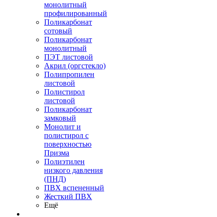
монолитный
профилированный
Поликарбонат
сотовый
Поликарбонат
монолитный
ПЭТ листовой
Акрил (оргстекло)
Полипропилен
листовой
Полистирол
листовой
Поликарбонат
замковый
Монолит и
полистирол с
поверхностью
Призма
Полиэтилен
низкого давления
(ПНД)
ПВХ вспененный
Жесткий ПВХ
Ещё