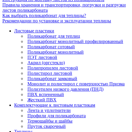
Правила хранения и транспортировки, погрузки и разгрузки
листов поликарбоната
Как выбрать поликарбонат для теплицы?
Рекомендации по установке и эксплуатации теплицы
Листовые пластики
Поликарбонат для теплиц
Поликарбонат монолитный профилированный
Поликарбонат сотовый
Поликарбонат монолитный
ПЭТ листовой
Акрил (оргстекло)
Полипропилен листовой
Полистирол листовой
Поликарбонат замковый
Монолит и полистирол с поверхностью Призма
Полиэтилен низкого давления (ПНД)
ПВХ вспененный
Жесткий ПВХ
Комплектующие к листовым пластикам
Лента и уплотнители
Профили для поликарбоната
Термошайбы и шайбы
Пруток сварочный
Теплицы