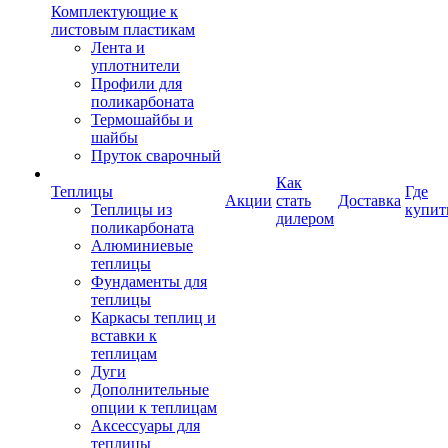
Комплектующие к
листовым пластикам
Лента и
уплотнители
Профили для
поликарбоната
Термошайбы и
шайбы
Пруток сварочный
Как
Теплицы
Где
Акции
стать
Доставка
Теплицы из
купит
дилером
поликарбоната
Алюминиевые
теплицы
Фундаменты для
теплицы
Каркасы теплиц и
вставки к
теплицам
Дуги
Дополнительные
опции к теплицам
Аксессуары для
теплицы