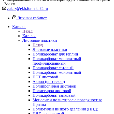
17-й км
zakaz@ekb.formika74.ru
Личный кабинет
Каталог
Назад
Каталог
Листовые пластики
Назад
Листовые пластики
Поликарбонат для теплиц
Поликарбонат монолитный
профилированный
Поликарбонат сотовый
Поликарбонат монолитный
ПЭТ листовой
Акрил (оргстекло)
Полипропилен листовой
Полистирол листовой
Поликарбонат замковый
Монолит и полистирол с поверхностью
Призма
Полиэтилен низкого давления (ПНД)
ПВХ вспененный