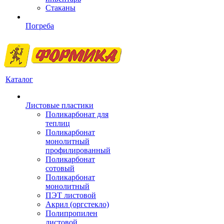
Стаканы
Погреба
Каталог
Листовые пластики
Поликарбонат для
теплиц
Поликарбонат
монолитный
профилированный
Поликарбонат
сотовый
Поликарбонат
монолитный
ПЭТ листовой
Акрил (оргстекло)
Полипропилен
листовой