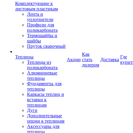
Комплектующие к
листовым пластикам
Лента и
уплотнители
Профили для
поликарбоната
Термошайбы и
шайбы
Пруток сварочный
Как
Теплицы
Где
Акции
стать
Доставка
Теплицы из
купит
дилером
поликарбоната
Алюминиевые
теплицы
Фундаменты для
теплицы
Каркасы теплиц и
вставки к
теплицам
Дуги
Дополнительные
опции к теплицам
Аксессуары для
теплицы