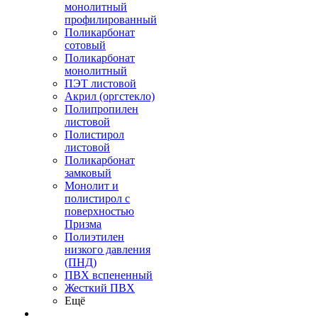
монолитный
профилированный
Поликарбонат
сотовый
Поликарбонат
монолитный
ПЭТ листовой
Акрил (оргстекло)
Полипропилен
листовой
Полистирол
листовой
Поликарбонат
замковый
Монолит и
полистирол с
поверхностью
Призма
Полиэтилен
низкого давления
(ПНД)
ПВХ вспененный
Жесткий ПВХ
Ещё