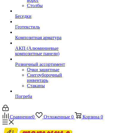
ворот
Столбы
Беседки
Геотекстиль
Композитная арматура
АКП (Алюминиевые
композитные панели)
Розничный ассортимент
Очки защитные
Снегоуборочный
инвентарь
Стаканы
Погреба
Сравнение
0
Отложенные
0
Корзина
0