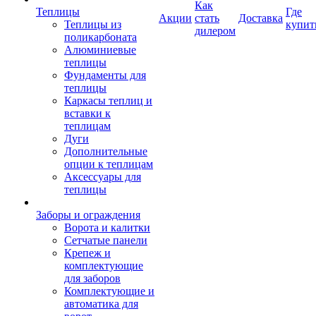
Как
Теплицы
Где
Акции
стать
Доставка
Теплицы из
купит
дилером
поликарбоната
Алюминиевые
теплицы
Фундаменты для
теплицы
Каркасы теплиц и
вставки к
теплицам
Дуги
Дополнительные
опции к теплицам
Аксессуары для
теплицы
Заборы и ограждения
Ворота и калитки
Сетчатые панели
Крепеж и
комплектующие
для заборов
Комплектующие и
автоматика для