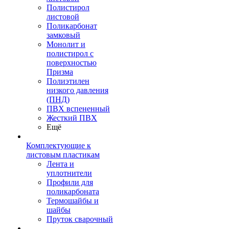
Полистирол
листовой
Поликарбонат
замковый
Монолит и
полистирол с
поверхностью
Призма
Полиэтилен
низкого давления
(ПНД)
ПВХ вспененный
Жесткий ПВХ
Ещё
Комплектующие к
листовым пластикам
Лента и
уплотнители
Профили для
поликарбоната
Термошайбы и
шайбы
Пруток сварочный