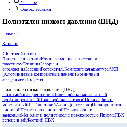
YouTube
Одноклассники
Полиэтилен низкого давления (ПНД)
Главная
-
Каталог
-
Листовой пластик
Листовые пластики
Комплектующие к листовым
пластикам
Теплицы
Заборы и
ограждения
Беседки
Геотекстиль
Композитная арматура
АКП
(Алюминиевые композитные панели)
Розничный
ассортимент
Погреба
-
Полиэтилен низкого давления (ПНД)
Поликарбонат для теплиц
Поликарбонат монолитный
профилированный
Поликарбонат сотовый
Поликарбонат
монолитный
ПЭТ листовой
Акрил (оргстекло)
Полипропилен
листовой
Полистирол листовой
Поликарбонат
замковый
Монолит и полистирол с поверхностью Призма
ПВХ
вспененный
Жесткий ПВХ