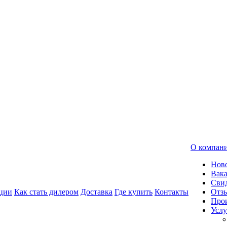
О компан
Нов
Вак
Свид
ции
Как стать дилером
Доставка
Где купить
Контакты
Отз
Про
Услу