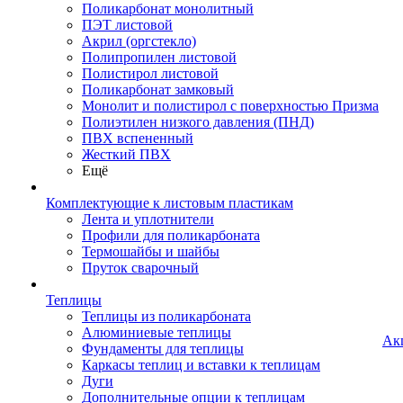
Поликарбонат монолитный
ПЭТ листовой
Акрил (оргстекло)
Полипропилен листовой
Полистирол листовой
Поликарбонат замковый
Монолит и полистирол с поверхностью Призма
Полиэтилен низкого давления (ПНД)
ПВХ вспененный
Жесткий ПВХ
Ещё
Комплектующие к листовым пластикам
Лента и уплотнители
Профили для поликарбоната
Термошайбы и шайбы
Пруток сварочный
Теплицы
Теплицы из поликарбоната
Алюминиевые теплицы
Ак
Фундаменты для теплицы
Каркасы теплиц и вставки к теплицам
Дуги
Дополнительные опции к теплицам