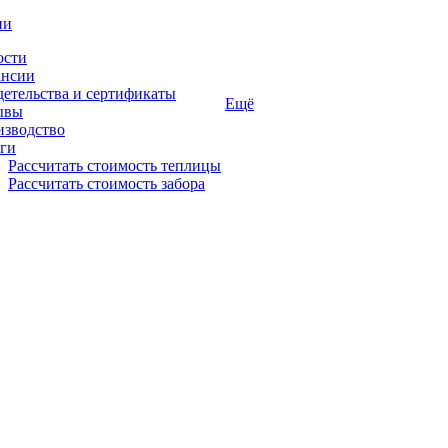
ии
ости
ансии
етельства и сертификаты
Ещё
ывы
изводство
ги
Рассчитать стоимость теплицы
Рассчитать стоимость забора