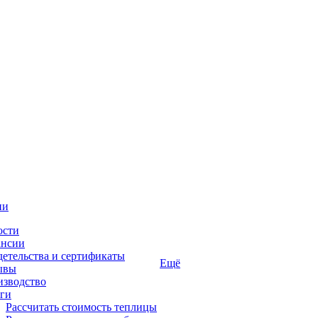
ии
ости
ансии
етельства и сертификаты
Ещё
ывы
изводство
ги
Рассчитать стоимость теплицы