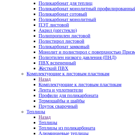
Поликарбонат для теплиц
Поликарбонат монолитный профилированны
Поликарбонат сотовый
Поликарбонат монолитный
ПЭТ листовой
Акрил (оргстекло)
Полипропилен листовой
Полистирол листовой
Поликарбонат замковый
Монолит и полистирол с поверхностью Приз
Полиэтилен низкого давления (ПНД)
ПВХ вспененный
Жесткий ПВХ
Комплектующие к листовым пластикам
Назад
Комплектующие к листовым пластикам
Лента и уплотнители
Профили для поликарбоната
Термошайбы и шайбы
Пруток сварочный
Теплицы
Назад
Теплицы
Теплицы из поликарбоната
Алюминиевые теплицы