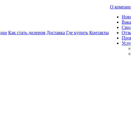
О компан
Нов
Вак
Свид
ции
Как стать дилером
Доставка
Где купить
Контакты
Отз
Про
Услу