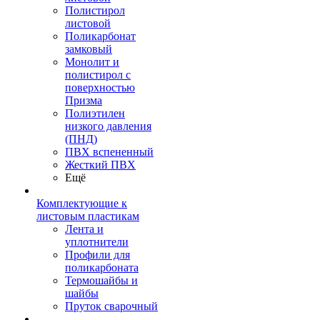
Полистирол
листовой
Поликарбонат
замковый
Монолит и
полистирол с
поверхностью
Призма
Полиэтилен
низкого давления
(ПНД)
ПВХ вспененный
Жесткий ПВХ
Ещё
Комплектующие к
листовым пластикам
Лента и
уплотнители
Профили для
поликарбоната
Термошайбы и
шайбы
Пруток сварочный