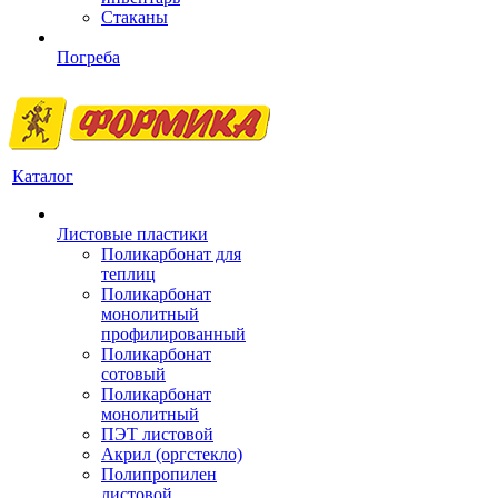
Стаканы
Погреба
Каталог
Листовые пластики
Поликарбонат для
теплиц
Поликарбонат
монолитный
профилированный
Поликарбонат
сотовый
Поликарбонат
монолитный
ПЭТ листовой
Акрил (оргстекло)
Полипропилен
листовой