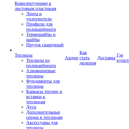
Комплектующие к
листовым пластикам
Лента и
уплотнители
Профили для
поликарбоната
Термошайбы и
шайбы
Пруток сварочный
Как
Теплицы
Где
Акции
стать
Доставка
Теплицы из
купит
дилером
поликарбоната
Алюминиевые
теплицы
Фундаменты для
теплицы
Каркасы теплиц и
вставки к
теплицам
Дуги
Дополнительные
опции к теплицам
Аксессуары для
теплицы