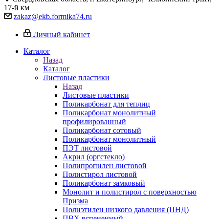
17-й км
zakaz@ekb.formika74.ru
Личный кабинет
Каталог
Назад
Каталог
Листовые пластики
Назад
Листовые пластики
Поликарбонат для теплиц
Поликарбонат монолитный
профилированный
Поликарбонат сотовый
Поликарбонат монолитный
ПЭТ листовой
Акрил (оргстекло)
Полипропилен листовой
Полистирол листовой
Поликарбонат замковый
Монолит и полистирол с поверхностью
Призма
Полиэтилен низкого давления (ПНД)
ПВХ вспененный