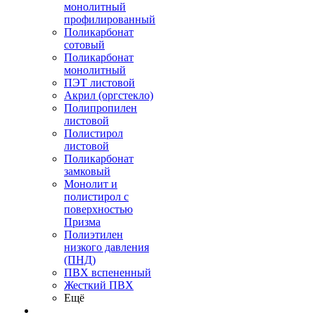
монолитный
профилированный
Поликарбонат
сотовый
Поликарбонат
монолитный
ПЭТ листовой
Акрил (оргстекло)
Полипропилен
листовой
Полистирол
листовой
Поликарбонат
замковый
Монолит и
полистирол с
поверхностью
Призма
Полиэтилен
низкого давления
(ПНД)
ПВХ вспененный
Жесткий ПВХ
Ещё