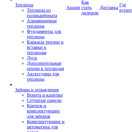
Как
Теплицы
Где
Акции
стать
Доставка
Теплицы из
купит
дилером
поликарбоната
Алюминиевые
теплицы
Фундаменты для
теплицы
Каркасы теплиц и
вставки к
теплицам
Дуги
Дополнительные
опции к теплицам
Аксессуары для
теплицы
Заборы и ограждения
Ворота и калитки
Сетчатые панели
Крепеж и
комплектующие
для заборов
Комплектующие и
автоматика для