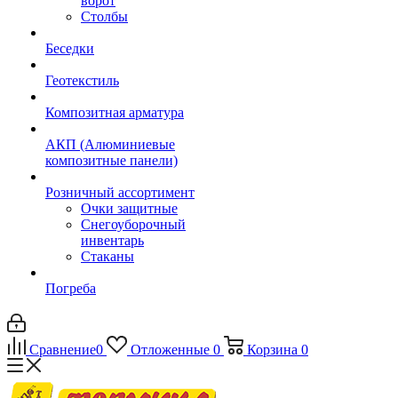
ворот
Столбы
Беседки
Геотекстиль
Композитная арматура
АКП (Алюминиевые
композитные панели)
Розничный ассортимент
Очки защитные
Снегоуборочный
инвентарь
Стаканы
Погреба
Сравнение
0
Отложенные
0
Корзина
0