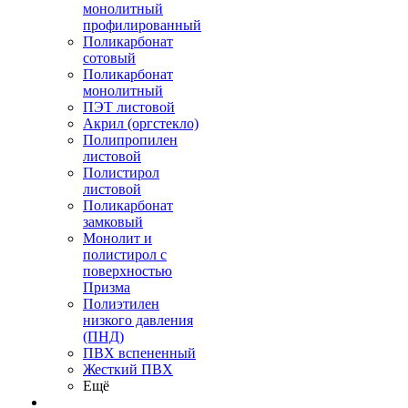
монолитный
профилированный
Поликарбонат
сотовый
Поликарбонат
монолитный
ПЭТ листовой
Акрил (оргстекло)
Полипропилен
листовой
Полистирол
листовой
Поликарбонат
замковый
Монолит и
полистирол с
поверхностью
Призма
Полиэтилен
низкого давления
(ПНД)
ПВХ вспененный
Жесткий ПВХ
Ещё