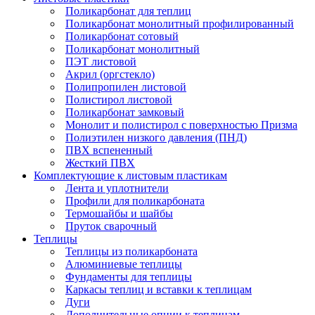
Поликарбонат для теплиц
Поликарбонат монолитный профилированный
Поликарбонат сотовый
Поликарбонат монолитный
ПЭТ листовой
Акрил (оргстекло)
Полипропилен листовой
Полистирол листовой
Поликарбонат замковый
Монолит и полистирол с поверхностью Призма
Полиэтилен низкого давления (ПНД)
ПВХ вспененный
Жесткий ПВХ
Комплектующие к листовым пластикам
Лента и уплотнители
Профили для поликарбоната
Термошайбы и шайбы
Пруток сварочный
Теплицы
Теплицы из поликарбоната
Алюминиевые теплицы
Фундаменты для теплицы
Каркасы теплиц и вставки к теплицам
Дуги
Дополнительные опции к теплицам