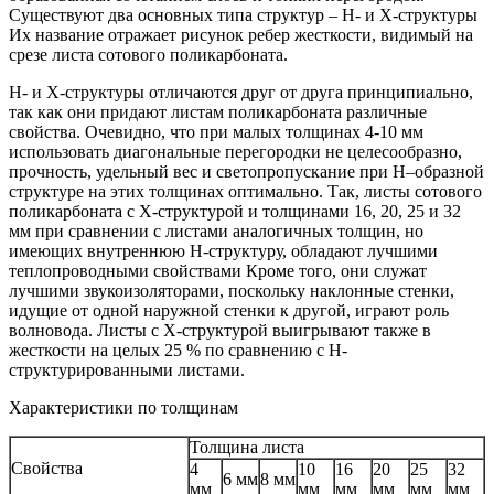
Существуют два основных типа структур – H- и X-структуры
Их название отражает рисунок ребер жесткости, видимый на
срезе листа сотового поликарбоната.
H- и X-структуры отличаются друг от друга принципиально,
так как они придают листам поликарбоната различные
свойства. Очевидно, что при малых толщинах 4-10 мм
использовать диагональные перегородки не целесообразно,
прочность, удельный вес и светопропускание при Н–образной
структуре на этих толщинах оптимально. Так, листы сотового
поликарбоната с X-структурой и толщинами 16, 20, 25 и 32
мм при сравнении с листами аналогичных толщин, но
имеющих внутреннюю H-структуру, обладают лучшими
теплопроводными свойствами Кроме того, они служат
лучшими звукоизоляторами, поскольку наклонные стенки,
идущие от одной наружной стенки к другой, играют роль
волновода. Листы с X-структурой выигрывают также в
жесткости на целых 25 % по сравнению с Н-
структурированными листами.
Характеристики по толщинам
Толщина листа
Свойства
4
10
16
20
25
32
6 мм
8 мм
мм
мм
мм
мм
мм
мм