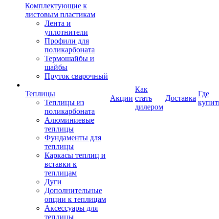
Комплектующие к
листовым пластикам
Лента и
уплотнители
Профили для
поликарбоната
Термошайбы и
шайбы
Пруток сварочный
Как
Теплицы
Где
Акции
стать
Доставка
Теплицы из
купит
дилером
поликарбоната
Алюминиевые
теплицы
Фундаменты для
теплицы
Каркасы теплиц и
вставки к
теплицам
Дуги
Дополнительные
опции к теплицам
Аксессуары для
теплицы