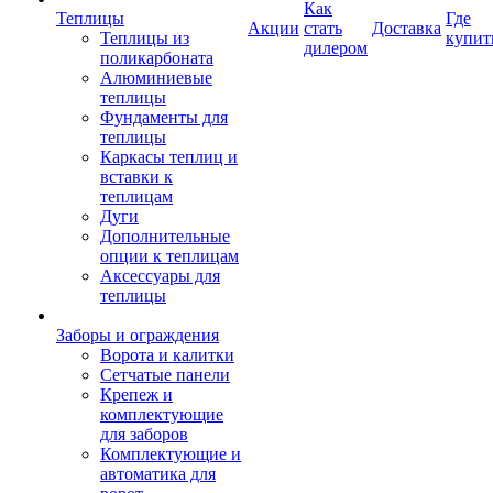
Как
Теплицы
Где
Акции
стать
Доставка
Теплицы из
купит
дилером
поликарбоната
Алюминиевые
теплицы
Фундаменты для
теплицы
Каркасы теплиц и
вставки к
теплицам
Дуги
Дополнительные
опции к теплицам
Аксессуары для
теплицы
Заборы и ограждения
Ворота и калитки
Сетчатые панели
Крепеж и
комплектующие
для заборов
Комплектующие и
автоматика для