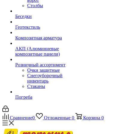
ворот
Столбы
Беседки
Геотекстиль
Композитная арматура
АКП (Алюминиевые
композитные панели)
Розничный ассортимент
Очки защитные
Снегоуборочный
инвентарь
Стаканы
Погреба
Сравнение
0
Отложенные
0
Корзина
0