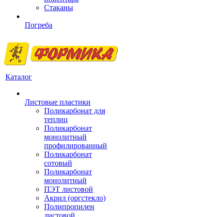
Стаканы
Погреба
Каталог
Листовые пластики
Поликарбонат для
теплиц
Поликарбонат
монолитный
профилированный
Поликарбонат
сотовый
Поликарбонат
монолитный
ПЭТ листовой
Акрил (оргстекло)
Полипропилен
листовой