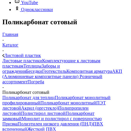
YouTube
Одноклассники
Поликарбонат сотовый
Главная
-
Каталог
-
Листовой пластик
Листовые пластики
Комплектующие к листовым
пластикам
Теплицы
Заборы и
ограждения
Беседки
Геотекстиль
Композитная арматура
АКП
(Алюминиевые композитные панели)
Розничный
ассортимент
Погреба
-
Поликарбонат сотовый
Поликарбонат для теплиц
Поликарбонат монолитный
профилированный
Поликарбонат монолитный
ПЭТ
листовой
Акрил (оргстекло)
Полипропилен
листовой
Полистирол листовой
Поликарбонат
замковый
Монолит и полистирол с поверхностью
Призма
Полиэтилен низкого давления (ПНД)
ПВХ
вспененный
Жесткий ПВХ