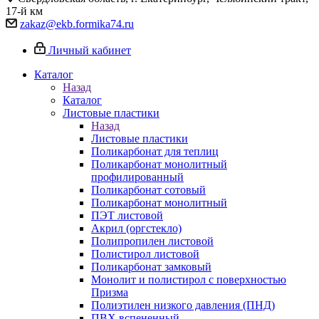
17-й км
zakaz@ekb.formika74.ru
Личный кабинет
Каталог
Назад
Каталог
Листовые пластики
Назад
Листовые пластики
Поликарбонат для теплиц
Поликарбонат монолитный
профилированный
Поликарбонат сотовый
Поликарбонат монолитный
ПЭТ листовой
Акрил (оргстекло)
Полипропилен листовой
Полистирол листовой
Поликарбонат замковый
Монолит и полистирол с поверхностью
Призма
Полиэтилен низкого давления (ПНД)
ПВХ вспененный