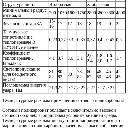
Структура листа
Н-образная
Х-образная
Минимальный радиус
700
1050
1600
1750
2800
3600
3800
4800
изгиба, м
15-
Звукоизоляция, дБА
17
17
18
18
19
20
22
16
Термическое
сопротивление
0,23
0,27
0,3
0,35
0,37
0,4
0,45
0,5
теплопередаче R,
м2°С/Вт, не менее
Коэффициент
2,0-
1,8-
1,6-
теплопередачи,
4,1
3,7
3,6
3,1
1,4
2,4
2,0
1,7
Вт/м2х°К
Светопропускание
81-
80-
78-
60-
46-
45-
42-
(для бесцветного
80
82
82
82
62
50
48
45
листа)
Поглощаемая энергия
21,3
27
> 27
> 27
> 27
> 27
> 27
удара, Нм
Температурные режимы применения сотового поликарбоната
Сотовый поликарбонат обладает исключительно высокой
стойкостью к неблагоприятным условиям внешней среды.
Температурные режимы эксплуатации напрямую зависят от
марки сотового поликарбоната, качества сырья и соблюдения