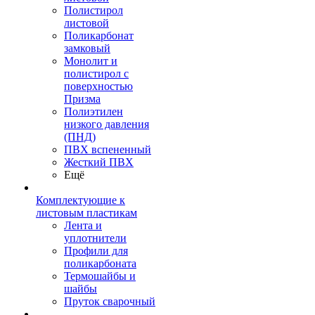
Полистирол
листовой
Поликарбонат
замковый
Монолит и
полистирол с
поверхностью
Призма
Полиэтилен
низкого давления
(ПНД)
ПВХ вспененный
Жесткий ПВХ
Ещё
Комплектующие к
листовым пластикам
Лента и
уплотнители
Профили для
поликарбоната
Термошайбы и
шайбы
Пруток сварочный