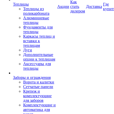
Как
Теплицы
Где
Акции
стать
Доставка
Теплицы из
купит
дилером
поликарбоната
Алюминиевые
теплицы
Фундаменты для
теплицы
Каркасы теплиц и
вставки к
теплицам
Дуги
Дополнительные
опции к теплицам
Аксессуары для
теплицы
Заборы и ограждения
Ворота и калитки
Сетчатые панели
Крепеж и
комплектующие
для заборов
Комплектующие и
автоматика для