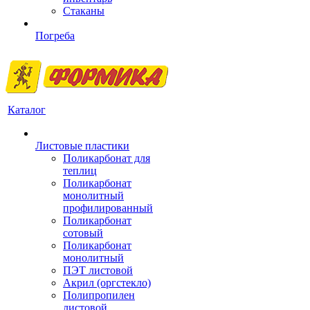
Стаканы
Погреба
Каталог
Листовые пластики
Поликарбонат для
теплиц
Поликарбонат
монолитный
профилированный
Поликарбонат
сотовый
Поликарбонат
монолитный
ПЭТ листовой
Акрил (оргстекло)
Полипропилен
листовой