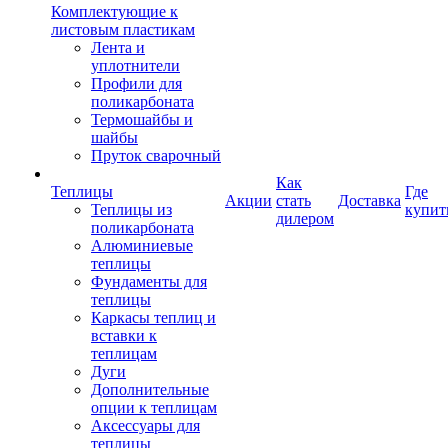
Комплектующие к
листовым пластикам
Лента и
уплотнители
Профили для
поликарбоната
Термошайбы и
шайбы
Пруток сварочный
Как
Теплицы
Где
Акции
стать
Доставка
Теплицы из
купит
дилером
поликарбоната
Алюминиевые
теплицы
Фундаменты для
теплицы
Каркасы теплиц и
вставки к
теплицам
Дуги
Дополнительные
опции к теплицам
Аксессуары для
теплицы