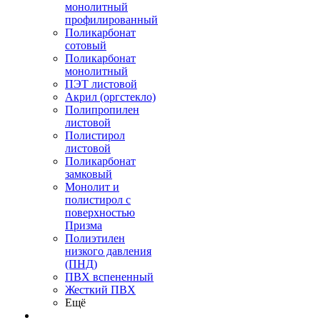
монолитный
профилированный
Поликарбонат
сотовый
Поликарбонат
монолитный
ПЭТ листовой
Акрил (оргстекло)
Полипропилен
листовой
Полистирол
листовой
Поликарбонат
замковый
Монолит и
полистирол с
поверхностью
Призма
Полиэтилен
низкого давления
(ПНД)
ПВХ вспененный
Жесткий ПВХ
Ещё