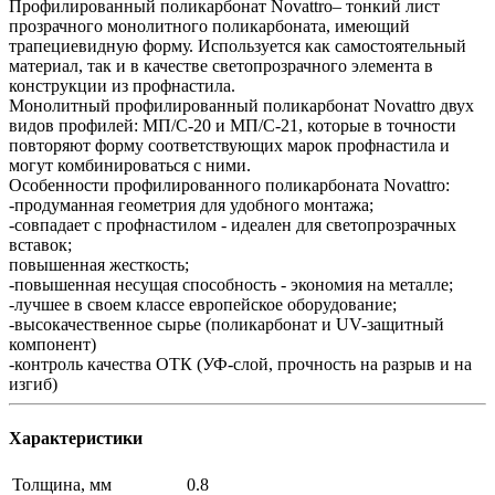
Профилированный поликарбонат Novattro– тонкий лист
прозрачного монолитного поликарбоната, имеющий
трапециевидную форму. Используется как самостоятельный
материал, так и в качестве светопрозрачного элемента в
конструкции из профнастила.
Монолитный профилированный поликарбонат Novattro двух
видов профилей: МП/С-20 и МП/С-21, которые в точности
повторяют форму соответствующих марок профнастила и
могут комбинироваться с ними.
Особенности профилированного поликарбоната Novattro:
-продуманная геометрия для удобного монтажа;
-совпадает с профнастилом - идеален для светопрозрачных
вставок;
повышенная жесткость;
-повышенная несущая способность - экономия на металле;
-лучшее в своем классе европейское оборудование;
-высокачественное сырье (поликарбонат и UV-защитный
компонент)
-контроль качества ОТК (УФ-слой, прочность на разрыв и на
изгиб)
Характеристики
Толщина, мм
0.8