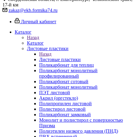
17-й км
zakaz@ekb.formika74.ru
Личный кабинет
Каталог
Назад
Каталог
Листовые пластики
Назад
Листовые пластики
Поликарбонат для теплиц
Поликарбонат монолитный
профилированный
Поликарбонат сотовый
Поликарбонат монолитный
ПЭТ листовой
Акрил (оргстекло)
Полипропилен листовой
Полистирол листовой
Поликарбонат замковый
Монолит и полистирол с поверхностью
Призма
Полиэтилен низкого давления (ПНД)
ПВХ вспененный