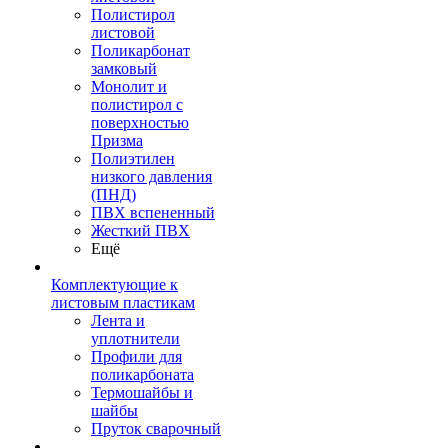
Полистирол
листовой
Поликарбонат
замковый
Монолит и
полистирол с
поверхностью
Призма
Полиэтилен
низкого давления
(ПНД)
ПВХ вспененный
Жесткий ПВХ
Ещё
Комплектующие к
листовым пластикам
Лента и
уплотнители
Профили для
поликарбоната
Термошайбы и
шайбы
Пруток сварочный