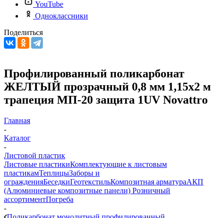
YouTube
Одноклассники
Поделиться
Профилированный поликарбонат
ЖЕЛТЫЙ прозрачный 0,8 мм 1,15х2 м
трапеция МП-20 защита 1UV Novattro
Главная
-
Каталог
-
Листовой пластик
Листовые пластики
Комплектующие к листовым
пластикам
Теплицы
Заборы и
ограждения
Беседки
Геотекстиль
Композитная арматура
АКП
(Алюминиевые композитные панели)
Розничный
ассортимент
Погреба
-
Поликарбонат монолитный профилированный