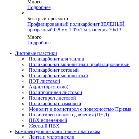
Много
Подробнее
Быстрый просмотр
Профилированный поликарбонат ЗЕЛЕНЫЙ
прозрачный 0,8 мм 1,05х2 м трапеция 70х13
Много
Подробнее
Листовые пластики
Поликарбонат для теплиц
Поликарбонат монолитный профилированный
Поликарбонат сотовый
Поликарбонат монолитный
ПЭТ листовой
Акрил (оргстекло)
Полипропилен листовой
Полистирол листовой
Поликарбонат замковый
Монолит и полистирол с поверхностью Призма
Полиэтилен низкого давления (ПНД)
ПВХ вспененный
Жесткий ПВХ
Комплектующие к листовым пластикам
Лента и уплотнители