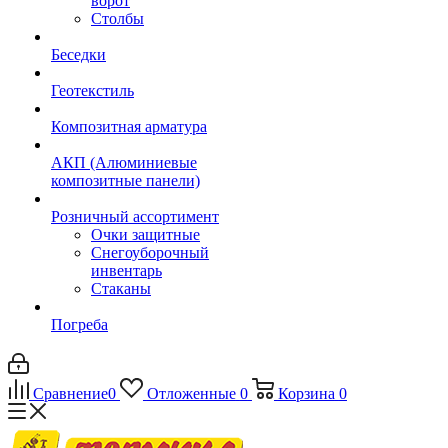
ворот
Столбы
Беседки
Геотекстиль
Композитная арматура
АКП (Алюминиевые
композитные панели)
Розничный ассортимент
Очки защитные
Снегоуборочный
инвентарь
Стаканы
Погреба
Сравнение
0
Отложенные
0
Корзина
0