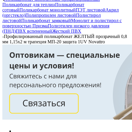
Поликарбонат для теплиц
Поликарбонат
сотовый
Поликарбонат монолитный
ПЭТ листовой
Акрил
(оргстекло)
Полипропилен листовой
Полистирол
листовой
Поликарбонат замковый
Монолит и полистирол с
поверхностью Призма
Полиэтилен низкого давления
(ПНД)
ПВХ вспененный
Жесткий ПВХ
-
Профилированный поликарбонат ЖЕЛТЫЙ прозрачный 0,8
мм 1,15х2 м трапеция МП-20 защита 1UV Novattro