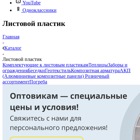
YouTube
Одноклассники
Листовой пластик
Главная
-
Каталог
-
Листовой пластик
Комплектующие к листовым пластикам
Теплицы
Заборы и
ограждения
Беседки
Геотекстиль
Композитная арматура
АКП
(Алюминиевые композитные панели)
Розничный
ассортимент
Погреба