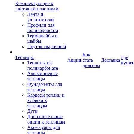
Комплектующие к
листовым пластикам
Лента и
уплотнители
Профили для
поликарбоната
Термошайбы и
шайбы
Пруток сварочный
Как
Теплицы
Где
Акции
стать
Доставка
Теплицы из
купит
дилером
поликарбоната
Алюминиевые
теплицы
Фундаменты для
теплицы
Каркасы теплиц и
вставки к
теплицам
Дуги
Дополнительные
опции к теплицам
Аксессуары для
теплицы