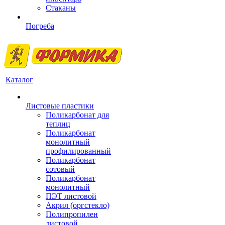
Стаканы
Погреба
Каталог
Листовые пластики
Поликарбонат для
теплиц
Поликарбонат
монолитный
профилированный
Поликарбонат
сотовый
Поликарбонат
монолитный
ПЭТ листовой
Акрил (оргстекло)
Полипропилен
листовой