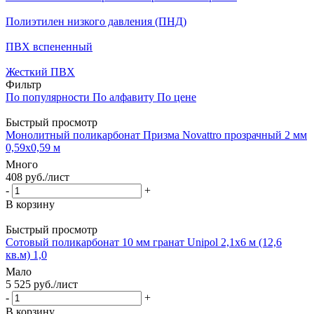
Полиэтилен низкого давления (ПНД)
ПВХ вспененный
Жесткий ПВХ
Фильтр
По популярности
По алфавиту
По цене
Быстрый просмотр
Монолитный поликарбонат Призма Novattro прозрачный 2 мм
0,59х0,59 м
Много
408
руб.
/лист
-
+
В корзину
Быстрый просмотр
Сотовый поликарбонат 10 мм гранат Unipol 2,1х6 м (12,6
кв.м) 1,0
Мало
5 525
руб.
/лист
-
+
В корзину