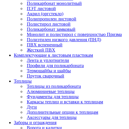
Поликарбонат монолитный
ПЭТ листовой
Акрил (оргстекло)
Полипропилен листовой
Полистирол листовой
Поликарбонат замковый
Монолит и полистирол с поверхностью Призма
Полиэтилен низкого давления (ПНД)
ПВХ вспененный
Жесткий ПВХ
Комплектующие к листовым пластикам
Лента и уплотнители
Профили для поликарбоната
Термошайбы и шайбы
Пруток сварочный
Теплицы
Теплицы из поликарбоната
Алюминиевые теплицы
Фундаменты для теплицы
Каркасы теплиц и вставки к теплицам
Дуги
Дополнительные опции к теплицам
Аксессуары для теплицы
Заборы и ограждения
Ворота и калитки