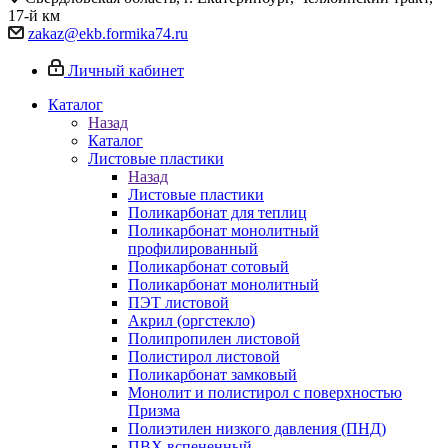
17-й км
zakaz@ekb.formika74.ru
Личный кабинет
Каталог
Назад
Каталог
Листовые пластики
Назад
Листовые пластики
Поликарбонат для теплиц
Поликарбонат монолитный
профилированный
Поликарбонат сотовый
Поликарбонат монолитный
ПЭТ листовой
Акрил (оргстекло)
Полипропилен листовой
Полистирол листовой
Поликарбонат замковый
Монолит и полистирол с поверхностью
Призма
Полиэтилен низкого давления (ПНД)
ПВХ вспененный