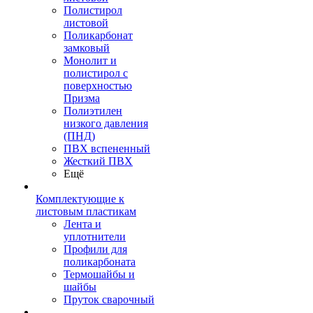
Полистирол
листовой
Поликарбонат
замковый
Монолит и
полистирол с
поверхностью
Призма
Полиэтилен
низкого давления
(ПНД)
ПВХ вспененный
Жесткий ПВХ
Ещё
Комплектующие к
листовым пластикам
Лента и
уплотнители
Профили для
поликарбоната
Термошайбы и
шайбы
Пруток сварочный