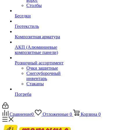
ворот
Столбы
Беседки
Геотекстиль
Композитная арматура
АКП (Алюминиевые
композитные панели)
Розничный ассортимент
Очки защитные
Снегоуборочный
инвентарь
Стаканы
Погреба
Сравнение
0
Отложенные
0
Корзина
0