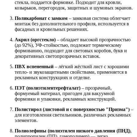
стекла, поддается формовке. Подходит для кровли,
козырьков, перегородок, защитных и шумовых экранов.
Поликарбонат с замком
– замковая система облегчает
монтаж без дополнительного профиля, используется в
фасадных и кровельных решениях.
Акрил (оргстекло)
– обладает высокой прозрачностью
(до 92%), УФ-стойкостью, подлежит термическому
формованию, подходит для световых коробов, букв и
декоративных светопрозрачных вставок.
ПВХ вспененный
– лёгкий жёсткий лист с хорошими
тепло- и звукозащитными свойствами, применяется в
рекламных конструкциях и отделке.
ПЭТ (полиэтилентерефталат)
– прозрачный,
формуемый материал, пригоден для вакуумной
формовки и упаковки, рекламных конструкций.
Полистирол (листовой и с поверхностью "Призма")
–
для изготовления светильников, различных рекламных
элементов.
Полиолефины (полиэтилен низкого давления (ПНД)
,
полипропилен (ПП), гомополимер) — легко