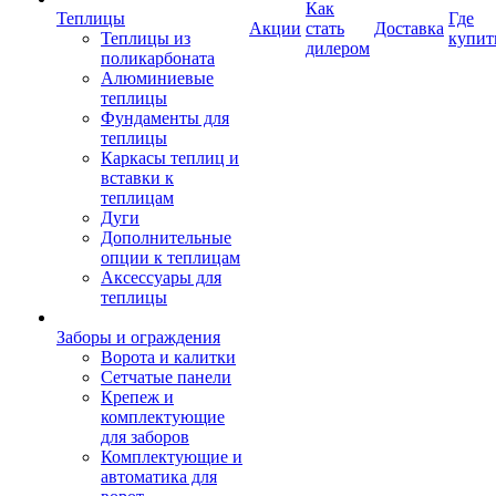
Как
Теплицы
Где
Акции
стать
Доставка
Теплицы из
купит
дилером
поликарбоната
Алюминиевые
теплицы
Фундаменты для
теплицы
Каркасы теплиц и
вставки к
теплицам
Дуги
Дополнительные
опции к теплицам
Аксессуары для
теплицы
Заборы и ограждения
Ворота и калитки
Сетчатые панели
Крепеж и
комплектующие
для заборов
Комплектующие и
автоматика для