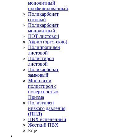
монолитный
профилированный
Поликарбонат
сотовый
Поликарбонат
монолитный
ПЭТ листовой
Акрил (оргстекло)
Полипропилен
листовой
Полистирол
листовой
Поликарбонат
замковый
Монолит и
полистирол с
поверхностью
Призма
Полиэтилен
низкого давления
(ПНД)
ПВХ вспененный
Жесткий ПВХ
Ещё