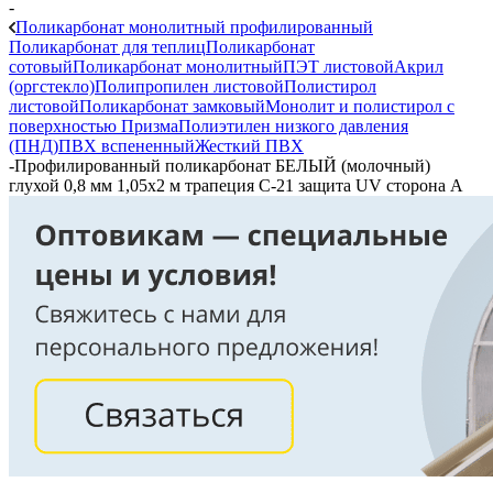
-
Поликарбонат монолитный профилированный
Поликарбонат для теплиц
Поликарбонат
сотовый
Поликарбонат монолитный
ПЭТ листовой
Акрил
(оргстекло)
Полипропилен листовой
Полистирол
листовой
Поликарбонат замковый
Монолит и полистирол с
поверхностью Призма
Полиэтилен низкого давления
(ПНД)
ПВХ вспененный
Жесткий ПВХ
-
Профилированный поликарбонат БЕЛЫЙ (молочный)
глухой 0,8 мм 1,05х2 м трапеция С-21 защита UV сторона А