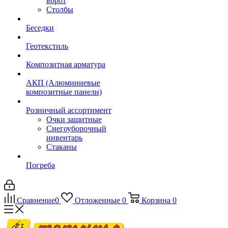
ворот
Столбы
Беседки
Геотекстиль
Композитная арматура
АКП (Алюминиевые
композитные панели)
Розничный ассортимент
Очки защитные
Снегоуборочный
инвентарь
Стаканы
Погреба
Сравнение
0
Отложенные
0
Корзина
0