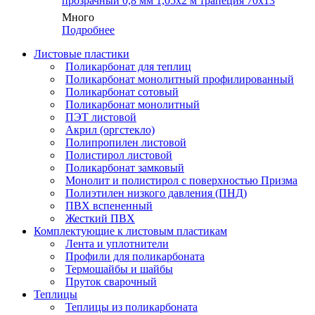
прозрачный 0,8 мм 1,05х2 м трапеция 70х13
Много
Подробнее
Листовые пластики
Поликарбонат для теплиц
Поликарбонат монолитный профилированный
Поликарбонат сотовый
Поликарбонат монолитный
ПЭТ листовой
Акрил (оргстекло)
Полипропилен листовой
Полистирол листовой
Поликарбонат замковый
Монолит и полистирол с поверхностью Призма
Полиэтилен низкого давления (ПНД)
ПВХ вспененный
Жесткий ПВХ
Комплектующие к листовым пластикам
Лента и уплотнители
Профили для поликарбоната
Термошайбы и шайбы
Пруток сварочный
Теплицы
Теплицы из поликарбоната