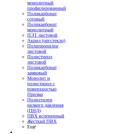
монолитный
профилированный
Поликарбонат
сотовый
Поликарбонат
монолитный
ПЭТ листовой
Акрил (оргстекло)
Полипропилен
листовой
Полистирол
листовой
Поликарбонат
замковый
Монолит и
полистирол с
поверхностью
Призма
Полиэтилен
низкого давления
(ПНД)
ПВХ вспененный
Жесткий ПВХ
Ещё