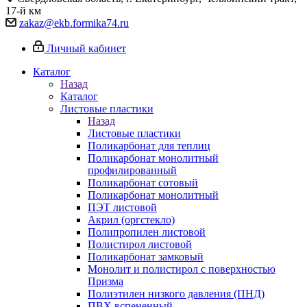
17-й км
zakaz@ekb.formika74.ru
Личный кабинет
Каталог
Назад
Каталог
Листовые пластики
Назад
Листовые пластики
Поликарбонат для теплиц
Поликарбонат монолитный
профилированный
Поликарбонат сотовый
Поликарбонат монолитный
ПЭТ листовой
Акрил (оргстекло)
Полипропилен листовой
Полистирол листовой
Поликарбонат замковый
Монолит и полистирол с поверхностью
Призма
Полиэтилен низкого давления (ПНД)
ПВХ вспененный