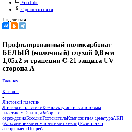
YouTube
Одноклассники
Поделиться
Профилированный поликарбонат
БЕЛЫЙ (молочный) глухой 0,8 мм
1,05х2 м трапеция С-21 защита UV
сторона А
Главная
-
Каталог
-
Листовой пластик
Листовые пластики
Комплектующие к листовым
пластикам
Теплицы
Заборы и
ограждения
Беседки
Геотекстиль
Композитная арматура
АКП
(Алюминиевые композитные панели)
Розничный
ассортимент
Погреба