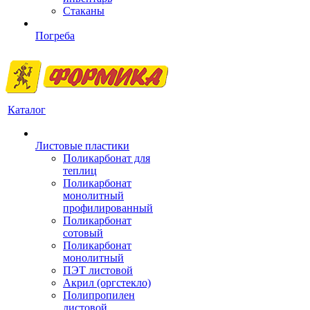
Стаканы
Погреба
Каталог
Листовые пластики
Поликарбонат для
теплиц
Поликарбонат
монолитный
профилированный
Поликарбонат
сотовый
Поликарбонат
монолитный
ПЭТ листовой
Акрил (оргстекло)
Полипропилен
листовой