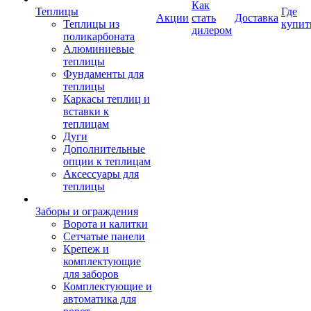
Как
Теплицы
Где
Акции
стать
Доставка
Теплицы из
купит
дилером
поликарбоната
Алюминиевые
теплицы
Фундаменты для
теплицы
Каркасы теплиц и
вставки к
теплицам
Дуги
Дополнительные
опции к теплицам
Аксессуары для
теплицы
Заборы и ограждения
Ворота и калитки
Сетчатые панели
Крепеж и
комплектующие
для заборов
Комплектующие и
автоматика для