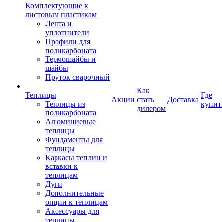
Комплектующие к
листовым пластикам
Лента и
уплотнители
Профили для
поликарбоната
Термошайбы и
шайбы
Пруток сварочный
Как
Теплицы
Где
Акции
стать
Доставка
Теплицы из
купит
дилером
поликарбоната
Алюминиевые
теплицы
Фундаменты для
теплицы
Каркасы теплиц и
вставки к
теплицам
Дуги
Дополнительные
опции к теплицам
Аксессуары для
теплицы