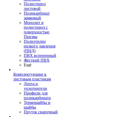
Полистирол
листовой
Поликарбонат
замковый
Монолит и
полистирол с
поверхностью
Призма
Полиэтилен
низкого давления
(ПНД)
ПВХ вспененный
Жесткий ПВХ
Ещё
Комплектующие к
листовым пластикам
Лента и
уплотнители
Профили для
поликарбоната
Термошайбы и
шайбы
Пруток сварочный