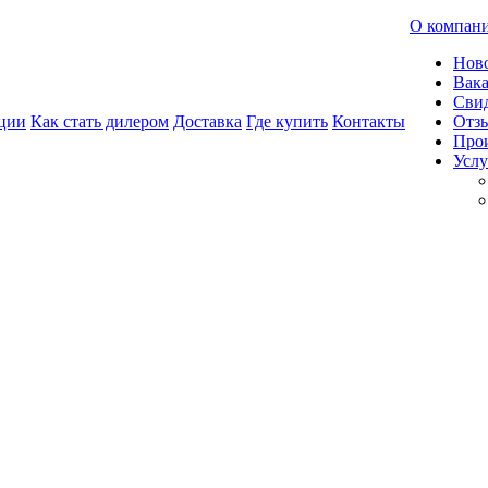
О компан
Нов
Вак
Свид
ции
Как стать дилером
Доставка
Где купить
Контакты
Отз
Про
Услу