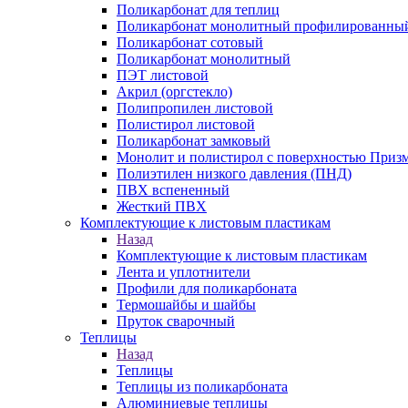
Поликарбонат для теплиц
Поликарбонат монолитный профилированны
Поликарбонат сотовый
Поликарбонат монолитный
ПЭТ листовой
Акрил (оргстекло)
Полипропилен листовой
Полистирол листовой
Поликарбонат замковый
Монолит и полистирол с поверхностью Приз
Полиэтилен низкого давления (ПНД)
ПВХ вспененный
Жесткий ПВХ
Комплектующие к листовым пластикам
Назад
Комплектующие к листовым пластикам
Лента и уплотнители
Профили для поликарбоната
Термошайбы и шайбы
Пруток сварочный
Теплицы
Назад
Теплицы
Теплицы из поликарбоната
Алюминиевые теплицы