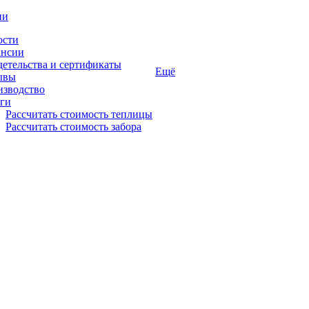
ии
ости
ансии
етельства и сертификаты
Ещё
ывы
изводство
ги
Рассчитать стоимость теплицы
Рассчитать стоимость забора