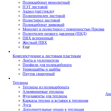
Поликарбонат монолитный
ПЭТ листовой
Акрил (оргстекло)
Полипропилен листовой
Полистирол листовой
Поликарбонат замковый
Монолит и полистирол с поверхностью Призма
Полиэтилен низкого давления (ПНД)
ПВХ вспененный
Жесткий ПВХ
Ещё
Комплектующие к листовым пластикам
Лента и уплотнители
Профили для поликарбоната
Термошайбы и шайбы
Пруток сварочный
Теплицы
Теплицы из поликарбоната
Алюминиевые теплицы
Ак
Фундаменты для теплицы
Каркасы теплиц и вставки к теплицам
Дуги
Дополнительные опции к теплицам