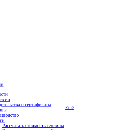
ии
ости
ансии
етельства и сертификаты
Ещё
ывы
изводство
ги
Рассчитать стоимость теплицы