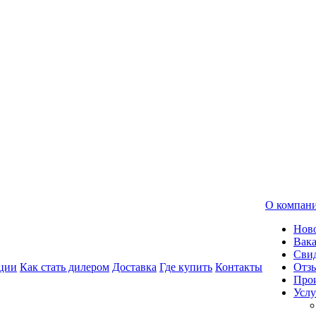
О компан
Нов
Вак
Свид
ции
Как стать дилером
Доставка
Где купить
Контакты
Отз
Про
Услу