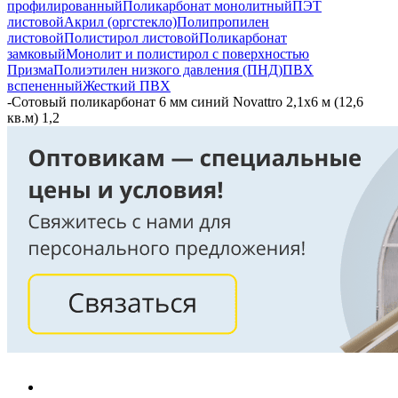
профилированный
Поликарбонат монолитный
ПЭТ
листовой
Акрил (оргстекло)
Полипропилен
листовой
Полистирол листовой
Поликарбонат
замковый
Монолит и полистирол с поверхностью
Призма
Полиэтилен низкого давления (ПНД)
ПВХ
вспененный
Жесткий ПВХ
-
Сотовый поликарбонат 6 мм синий Novattro 2,1х6 м (12,6
кв.м) 1,2