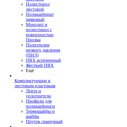
Полистирол
листовой
Поликарбонат
замковый
Монолит и
полистирол с
поверхностью
Призма
Полиэтилен
низкого давления
(ПНД)
ПВХ вспененный
Жесткий ПВХ
Ещё
Комплектующие к
листовым пластикам
Лента и
уплотнители
Профили для
поликарбоната
Термошайбы и
шайбы
Пруток сварочный