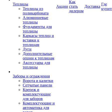
Как
Теплицы
Где
Акции
стать
Доставка
Теплицы из
купит
дилером
поликарбоната
Алюминиевые
теплицы
Фундаменты для
теплицы
Каркасы теплиц и
вставки к
теплицам
Дуги
Дополнительные
опции к теплицам
Аксессуары для
теплицы
Заборы и ограждения
Ворота и калитки
Сетчатые панели
Крепеж и
комплектующие
для заборов
Комплектующие и
автоматика для