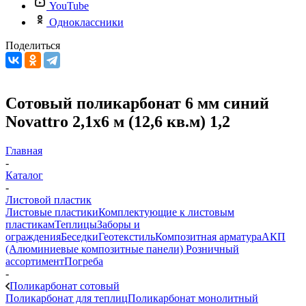
YouTube
Одноклассники
Поделиться
Сотовый поликарбонат 6 мм синий
Novattro 2,1х6 м (12,6 кв.м) 1,2
Главная
-
Каталог
-
Листовой пластик
Листовые пластики
Комплектующие к листовым
пластикам
Теплицы
Заборы и
ограждения
Беседки
Геотекстиль
Композитная арматура
АКП
(Алюминиевые композитные панели)
Розничный
ассортимент
Погреба
-
Поликарбонат сотовый
Поликарбонат для теплиц
Поликарбонат монолитный