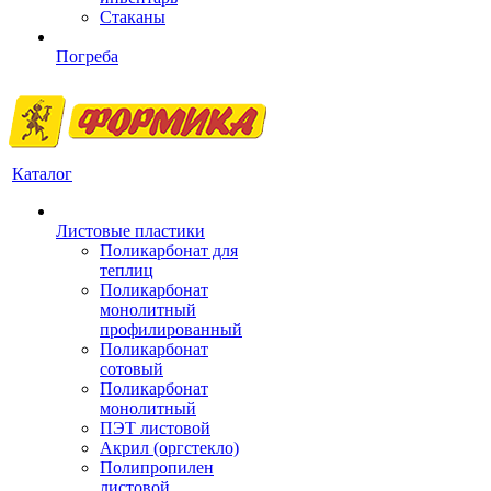
Стаканы
Погреба
Каталог
Листовые пластики
Поликарбонат для
теплиц
Поликарбонат
монолитный
профилированный
Поликарбонат
сотовый
Поликарбонат
монолитный
ПЭТ листовой
Акрил (оргстекло)
Полипропилен
листовой