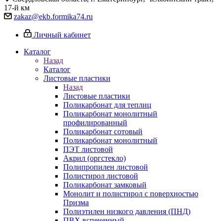
17-й км
zakaz@ekb.formika74.ru
Личный кабинет
Каталог
Назад
Каталог
Листовые пластики
Назад
Листовые пластики
Поликарбонат для теплиц
Поликарбонат монолитный
профилированный
Поликарбонат сотовый
Поликарбонат монолитный
ПЭТ листовой
Акрил (оргстекло)
Полипропилен листовой
Полистирол листовой
Поликарбонат замковый
Монолит и полистирол с поверхностью
Призма
Полиэтилен низкого давления (ПНД)
ПВХ вспененный