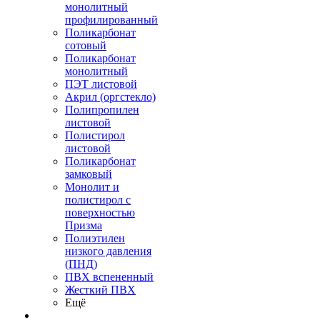
монолитный
профилированный
Поликарбонат
сотовый
Поликарбонат
монолитный
ПЭТ листовой
Акрил (оргстекло)
Полипропилен
листовой
Полистирол
листовой
Поликарбонат
замковый
Монолит и
полистирол с
поверхностью
Призма
Полиэтилен
низкого давления
(ПНД)
ПВХ вспененный
Жесткий ПВХ
Ещё