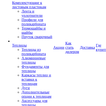
Комплектующие к
листовым пластикам
Лента и
уплотнители
Профили для
поликарбоната
Термошайбы и
шайбы
Пруток сварочный
Как
Теплицы
Где
Акции
стать
Доставка
Теплицы из
купит
дилером
поликарбоната
Алюминиевые
теплицы
Фундаменты для
теплицы
Каркасы теплиц и
вставки к
теплицам
Дуги
Дополнительные
опции к теплицам
Аксессуары для
теплицы