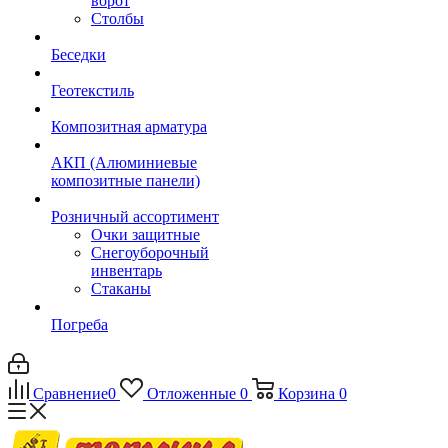
ворот
Столбы
Беседки
Геотекстиль
Композитная арматура
АКП (Алюминиевые
композитные панели)
Розничный ассортимент
Очки защитные
Снегоуборочный
инвентарь
Стаканы
Погреба
Сравнение
0
Отложенные
0
Корзина
0