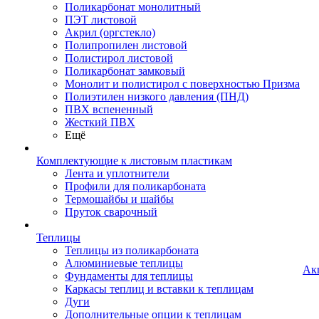
Поликарбонат монолитный
ПЭТ листовой
Акрил (оргстекло)
Полипропилен листовой
Полистирол листовой
Поликарбонат замковый
Монолит и полистирол с поверхностью Призма
Полиэтилен низкого давления (ПНД)
ПВХ вспененный
Жесткий ПВХ
Ещё
Комплектующие к листовым пластикам
Лента и уплотнители
Профили для поликарбоната
Термошайбы и шайбы
Пруток сварочный
Теплицы
Теплицы из поликарбоната
Алюминиевые теплицы
Ак
Фундаменты для теплицы
Каркасы теплиц и вставки к теплицам
Дуги
Дополнительные опции к теплицам