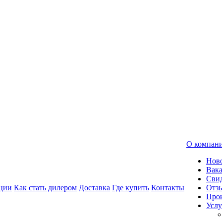
О компан
Нов
Вак
Свид
ции
Как стать дилером
Доставка
Где купить
Контакты
Отз
Про
Услу