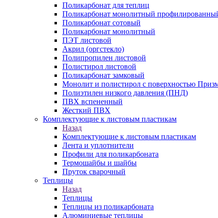
Поликарбонат для теплиц
Поликарбонат монолитный профилированны
Поликарбонат сотовый
Поликарбонат монолитный
ПЭТ листовой
Акрил (оргстекло)
Полипропилен листовой
Полистирол листовой
Поликарбонат замковый
Монолит и полистирол с поверхностью Приз
Полиэтилен низкого давления (ПНД)
ПВХ вспененный
Жесткий ПВХ
Комплектующие к листовым пластикам
Назад
Комплектующие к листовым пластикам
Лента и уплотнители
Профили для поликарбоната
Термошайбы и шайбы
Пруток сварочный
Теплицы
Назад
Теплицы
Теплицы из поликарбоната
Алюминиевые теплицы