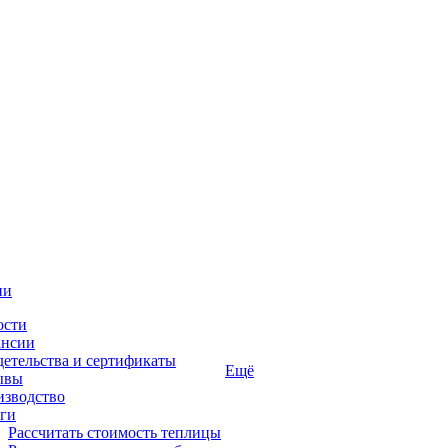
ии
ости
ансии
етельства и сертификаты
Ещё
ывы
изводство
ги
Рассчитать стоимость теплицы