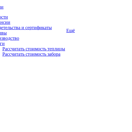
ии
ости
ансии
етельства и сертификаты
Ещё
ывы
изводство
ги
Рассчитать стоимость теплицы
Рассчитать стоимость забора