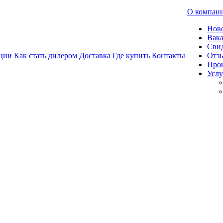
О компан
Нов
Вак
Свид
ции
Как стать дилером
Доставка
Где купить
Контакты
Отз
Про
Услу