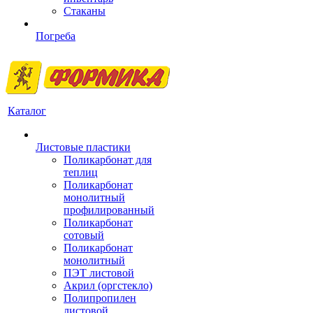
Стаканы
Погреба
Каталог
Листовые пластики
Поликарбонат для
теплиц
Поликарбонат
монолитный
профилированный
Поликарбонат
сотовый
Поликарбонат
монолитный
ПЭТ листовой
Акрил (оргстекло)
Полипропилен
листовой