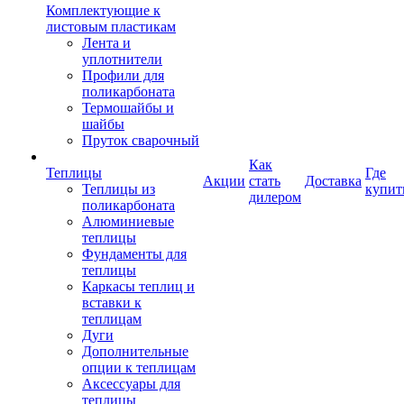
Комплектующие к
листовым пластикам
Лента и
уплотнители
Профили для
поликарбоната
Термошайбы и
шайбы
Пруток сварочный
Как
Теплицы
Где
Акции
стать
Доставка
Теплицы из
купит
дилером
поликарбоната
Алюминиевые
теплицы
Фундаменты для
теплицы
Каркасы теплиц и
вставки к
теплицам
Дуги
Дополнительные
опции к теплицам
Аксессуары для
теплицы