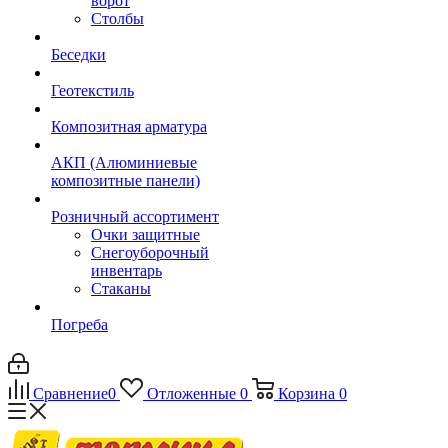
ворот
Столбы
Беседки
Геотекстиль
Композитная арматура
АКП (Алюминиевые
композитные панели)
Розничный ассортимент
Очки защитные
Снегоуборочный
инвентарь
Стаканы
Погреба
Сравнение
0
Отложенные
0
Корзина
0