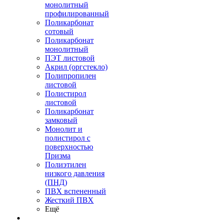
монолитный
профилированный
Поликарбонат
сотовый
Поликарбонат
монолитный
ПЭТ листовой
Акрил (оргстекло)
Полипропилен
листовой
Полистирол
листовой
Поликарбонат
замковый
Монолит и
полистирол с
поверхностью
Призма
Полиэтилен
низкого давления
(ПНД)
ПВХ вспененный
Жесткий ПВХ
Ещё