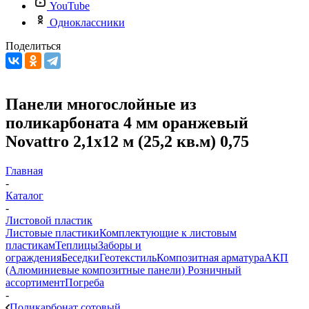
YouTube
Одноклассники
Поделиться
Панели многослойные из
поликарбоната 4 мм оранжевый
Novattro 2,1х12 м (25,2 кв.м) 0,75
Главная
-
Каталог
-
Листовой пластик
Листовые пластики
Комплектующие к листовым
пластикам
Теплицы
Заборы и
ограждения
Беседки
Геотекстиль
Композитная арматура
АКП
(Алюминиевые композитные панели)
Розничный
ассортимент
Погреба
-
Поликарбонат сотовый