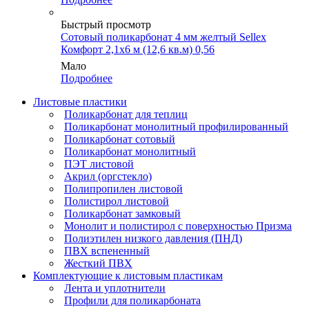
Быстрый просмотр
Сотовый поликарбонат 4 мм желтый Sellex
Комфорт 2,1х6 м (12,6 кв.м) 0,56
Мало
Подробнее
Листовые пластики
Поликарбонат для теплиц
Поликарбонат монолитный профилированный
Поликарбонат сотовый
Поликарбонат монолитный
ПЭТ листовой
Акрил (оргстекло)
Полипропилен листовой
Полистирол листовой
Поликарбонат замковый
Монолит и полистирол с поверхностью Призма
Полиэтилен низкого давления (ПНД)
ПВХ вспененный
Жесткий ПВХ
Комплектующие к листовым пластикам
Лента и уплотнители
Профили для поликарбоната