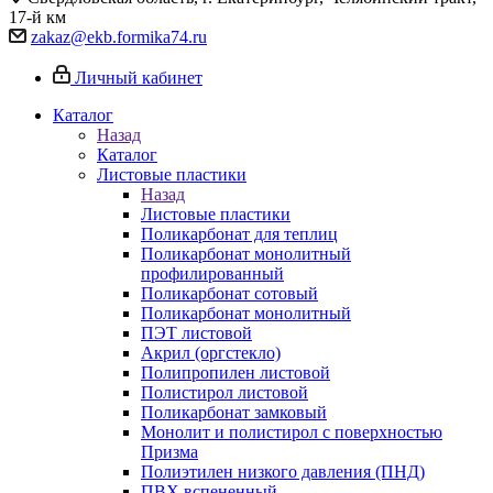
17-й км
zakaz@ekb.formika74.ru
Личный кабинет
Каталог
Назад
Каталог
Листовые пластики
Назад
Листовые пластики
Поликарбонат для теплиц
Поликарбонат монолитный
профилированный
Поликарбонат сотовый
Поликарбонат монолитный
ПЭТ листовой
Акрил (оргстекло)
Полипропилен листовой
Полистирол листовой
Поликарбонат замковый
Монолит и полистирол с поверхностью
Призма
Полиэтилен низкого давления (ПНД)
ПВХ вспененный