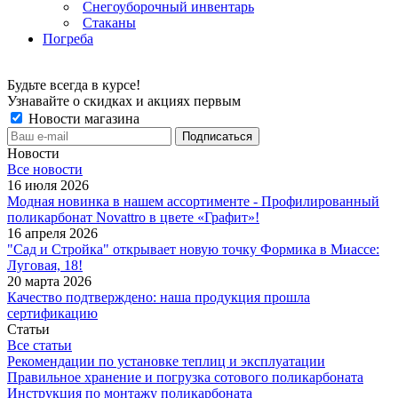
Снегоуборочный инвентарь
Стаканы
Погреба
Будьте всегда в курсе!
Узнавайте о скидках и акциях первым
Новости магазина
Новости
Все новости
16 июля 2026
Модная новинка в нашем ассортименте - Профилированный
поликарбонат Novattro в цвете «Графит»!
16 апреля 2026
"Сад и Стройка" открывает новую точку Формика в Миассе:
Луговая, 18!
20 марта 2026
Качество подтверждено: наша продукция прошла
сертификацию
Статьи
Все статьи
Рекомендации по установке теплиц и эксплуатации
Правильное хранение и погрузка сотового поликарбоната
Инструкция по монтажу поликарбоната