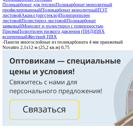
Поликарбонат для теплиц
Поликарбонат монолитный
профилированный
Поликарбонат монолитный
ПЭТ
листовой
Акрил (оргстекло)
Полипропилен
листовой
Полистирол листовой
Поликарбонат
замковый
Монолит и полистирол с поверхностью
Призма
Полиэтилен низкого давления (ПНД)
ПВХ
вспененный
Жесткий ПВХ
-
Панели многослойные из поликарбоната 4 мм оранжевый
Novattro 2,1х12 м (25,2 кв.м) 0,75