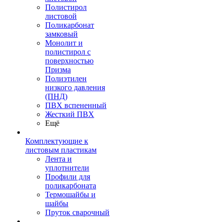
Полистирол
листовой
Поликарбонат
замковый
Монолит и
полистирол с
поверхностью
Призма
Полиэтилен
низкого давления
(ПНД)
ПВХ вспененный
Жесткий ПВХ
Ещё
Комплектующие к
листовым пластикам
Лента и
уплотнители
Профили для
поликарбоната
Термошайбы и
шайбы
Пруток сварочный