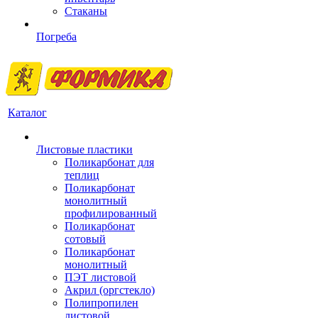
Стаканы
Погреба
Каталог
Листовые пластики
Поликарбонат для
теплиц
Поликарбонат
монолитный
профилированный
Поликарбонат
сотовый
Поликарбонат
монолитный
ПЭТ листовой
Акрил (оргстекло)
Полипропилен
листовой