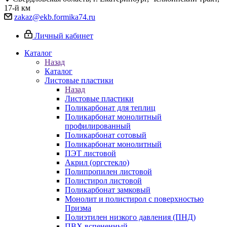
17-й км
zakaz@ekb.formika74.ru
Личный кабинет
Каталог
Назад
Каталог
Листовые пластики
Назад
Листовые пластики
Поликарбонат для теплиц
Поликарбонат монолитный
профилированный
Поликарбонат сотовый
Поликарбонат монолитный
ПЭТ листовой
Акрил (оргстекло)
Полипропилен листовой
Полистирол листовой
Поликарбонат замковый
Монолит и полистирол с поверхностью
Призма
Полиэтилен низкого давления (ПНД)
ПВХ вспененный