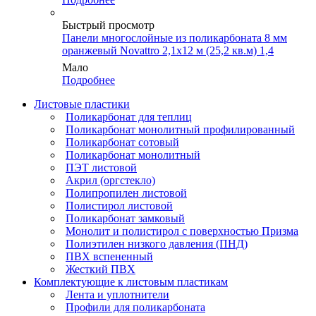
Быстрый просмотр
Панели многослойные из поликарбоната 8 мм
оранжевый Novattro 2,1х12 м (25,2 кв.м) 1,4
Мало
Подробнее
Листовые пластики
Поликарбонат для теплиц
Поликарбонат монолитный профилированный
Поликарбонат сотовый
Поликарбонат монолитный
ПЭТ листовой
Акрил (оргстекло)
Полипропилен листовой
Полистирол листовой
Поликарбонат замковый
Монолит и полистирол с поверхностью Призма
Полиэтилен низкого давления (ПНД)
ПВХ вспененный
Жесткий ПВХ
Комплектующие к листовым пластикам
Лента и уплотнители
Профили для поликарбоната