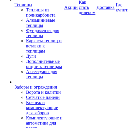
Как
Теплицы
Где
Акции
стать
Доставка
Теплицы из
купит
дилером
поликарбоната
Алюминиевые
теплицы
Фундаменты для
теплицы
Каркасы теплиц и
вставки к
теплицам
Дуги
Дополнительные
опции к теплицам
Аксессуары для
теплицы
Заборы и ограждения
Ворота и калитки
Сетчатые панели
Крепеж и
комплектующие
для заборов
Комплектующие и
автоматика для