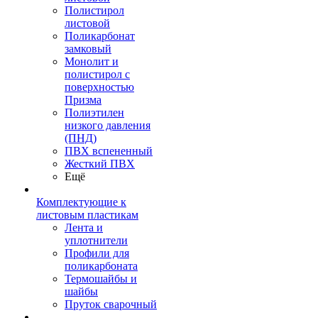
Полистирол
листовой
Поликарбонат
замковый
Монолит и
полистирол с
поверхностью
Призма
Полиэтилен
низкого давления
(ПНД)
ПВХ вспененный
Жесткий ПВХ
Ещё
Комплектующие к
листовым пластикам
Лента и
уплотнители
Профили для
поликарбоната
Термошайбы и
шайбы
Пруток сварочный