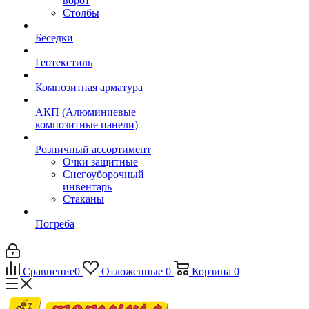
ворот
Столбы
Беседки
Геотекстиль
Композитная арматура
АКП (Алюминиевые
композитные панели)
Розничный ассортимент
Очки защитные
Снегоуборочный
инвентарь
Стаканы
Погреба
Сравнение
0
Отложенные
0
Корзина
0