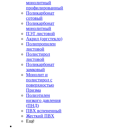
монолитный
профилированный
Поликарбонат
сотовый
Поликарбонат
монолитный
ПЭТ листовой
Акрил (оргстекло)
Полипропилен
листовой
Полистирол
листовой
Поликарбонат
замковый
Монолит и
полистирол с
поверхностью
Призма
Полиэтилен
низкого давления
(ПНД)
ПВХ вспененный
Жесткий ПВХ
Ещё