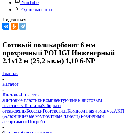
YouTube
Одноклассники
Поделиться
Сотовый поликарбонат 6 мм
прозрачный POLIGI Инженерный
2,1х12 м (25,2 кв.м) 1,10 6-NP
Главная
-
Каталог
-
Листовой пластик
Листовые пластики
Комплектующие к листовым
пластикам
Теплицы
Заборы и
ограждения
Беседки
Геотекстиль
Композитная арматура
АКП
(Алюминиевые композитные панели)
Розничный
ассортимент
Погреба
-
Поликарбонат сотовый