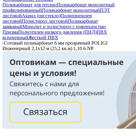
Поликарбонат для теплиц
Поликарбонат монолитный
профилированный
Поликарбонат монолитный
ПЭТ
листовой
Акрил (оргстекло)
Полипропилен
листовой
Полистирол листовой
Поликарбонат
замковый
Монолит и полистирол с поверхностью
Призма
Полиэтилен низкого давления (ПНД)
ПВХ
вспененный
Жесткий ПВХ
-
Сотовый поликарбонат 6 мм прозрачный POLIGI
Инженерный 2,1х12 м (25,2 кв.м) 1,10 6-NP