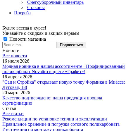
Снегоуборочный инвентарь
Стаканы
Погреба
Будьте всегда в курсе!
Узнавайте о скидках и акциях первым
Новости магазина
Новости
Все новости
16 июля 2026
Модная новинка в нашем ассортименте - Профилированный
поликарбонат Novattro в цвете «Графит»!
16 апреля 2026
"Сад и Стройка" открывает новую точку Формика в Миассе:
Луговая, 18!
20 марта 2026
Качество подтверждено: наша продукция прошла
сертификацию
Статьи
Все статьи
Рекомендации по установке теплиц и эксплуатации
Правильное хранение и погрузка сотового поликарбоната
Инструкция по монтажу поликарбоната