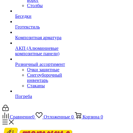
ворот
Столбы
Беседки
Геотекстиль
Композитная арматура
АКП (Алюминиевые
композитные панели)
Розничный ассортимент
Очки защитные
Снегоуборочный
инвентарь
Стаканы
Погреба
Сравнение
0
Отложенные
0
Корзина
0