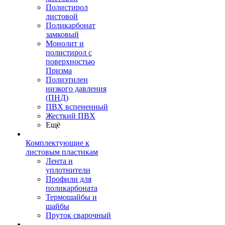
Полистирол
листовой
Поликарбонат
замковый
Монолит и
полистирол с
поверхностью
Призма
Полиэтилен
низкого давления
(ПНД)
ПВХ вспененный
Жесткий ПВХ
Ещё
Комплектующие к
листовым пластикам
Лента и
уплотнители
Профили для
поликарбоната
Термошайбы и
шайбы
Пруток сварочный