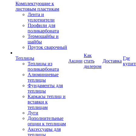
Комплектующие к
листовым пластикам
Лента и
уплотнители
Профили для
поликарбоната
Термошайбы и
шайбы
Пруток сварочный
Как
Теплицы
Где
Акции
стать
Доставка
Теплицы из
купит
дилером
поликарбоната
Алюминиевые
теплицы
Фундаменты для
теплицы
Каркасы теплиц и
вставки к
теплицам
Дуги
Дополнительные
опции к теплицам
Аксессуары для
теплицы