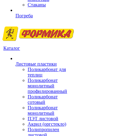
Стаканы
Погреба
Каталог
Листовые пластики
Поликарбонат для
теплиц
Поликарбонат
монолитный
профилированный
Поликарбонат
сотовый
Поликарбонат
монолитный
ПЭТ листовой
Акрил (оргстекло)
Полипропилен
листовой