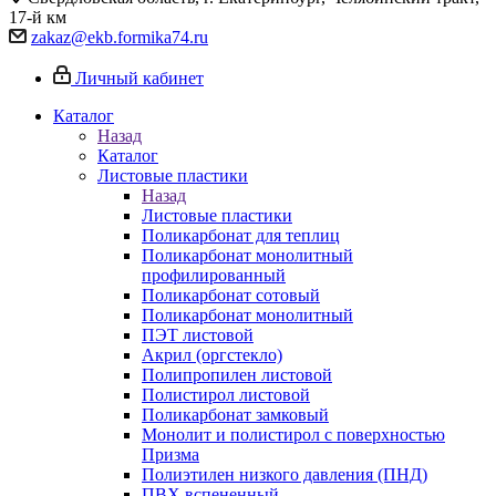
17-й км
zakaz@ekb.formika74.ru
Личный кабинет
Каталог
Назад
Каталог
Листовые пластики
Назад
Листовые пластики
Поликарбонат для теплиц
Поликарбонат монолитный
профилированный
Поликарбонат сотовый
Поликарбонат монолитный
ПЭТ листовой
Акрил (оргстекло)
Полипропилен листовой
Полистирол листовой
Поликарбонат замковый
Монолит и полистирол с поверхностью
Призма
Полиэтилен низкого давления (ПНД)
ПВХ вспененный