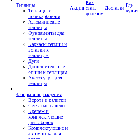
Как
Теплицы
Где
Акции
стать
Доставка
Теплицы из
купит
дилером
поликарбоната
Алюминиевые
теплицы
Фундаменты для
теплицы
Каркасы теплиц и
вставки к
теплицам
Дуги
Дополнительные
опции к теплицам
Аксессуары для
теплицы
Заборы и ограждения
Ворота и калитки
Сетчатые панели
Крепеж и
комплектующие
для заборов
Комплектующие и
автоматика для