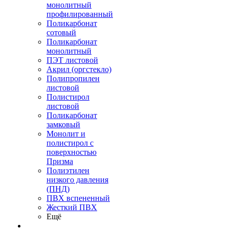
монолитный
профилированный
Поликарбонат
сотовый
Поликарбонат
монолитный
ПЭТ листовой
Акрил (оргстекло)
Полипропилен
листовой
Полистирол
листовой
Поликарбонат
замковый
Монолит и
полистирол с
поверхностью
Призма
Полиэтилен
низкого давления
(ПНД)
ПВХ вспененный
Жесткий ПВХ
Ещё