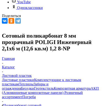
YouTube
Одноклассники
Поделиться
Сотовый поликарбонат 8 мм
прозрачный POLIGI Инженерный
2,1х6 м (12,6 кв.м) 1,2 8-NP
Главная
-
Каталог
-
Листовой пластик
Листовые пластики
Комплектующие к листовым
пластикам
Теплицы
Заборы и
ограждения
Беседки
Геотекстиль
Композитная арматура
АКП
(Алюминиевые композитные панели)
Розничный
ассортимент
Погреба
-
Поликарбонат сотовый