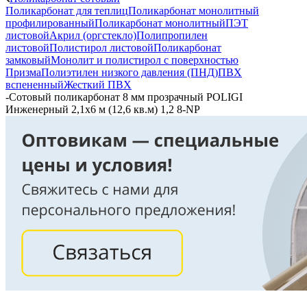
Поликарбонат для теплиц
Поликарбонат монолитный
профилированный
Поликарбонат монолитный
ПЭТ
листовой
Акрил (оргстекло)
Полипропилен
листовой
Полистирол листовой
Поликарбонат
замковый
Монолит и полистирол с поверхностью
Призма
Полиэтилен низкого давления (ПНД)
ПВХ
вспененный
Жесткий ПВХ
-
Сотовый поликарбонат 8 мм прозрачный POLIGI
Инженерный 2,1х6 м (12,6 кв.м) 1,2 8-NP