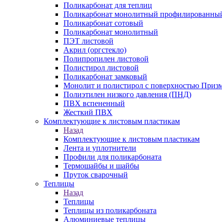
Поликарбонат для теплиц
Поликарбонат монолитный профилированны
Поликарбонат сотовый
Поликарбонат монолитный
ПЭТ листовой
Акрил (оргстекло)
Полипропилен листовой
Полистирол листовой
Поликарбонат замковый
Монолит и полистирол с поверхностью Приз
Полиэтилен низкого давления (ПНД)
ПВХ вспененный
Жесткий ПВХ
Комплектующие к листовым пластикам
Назад
Комплектующие к листовым пластикам
Лента и уплотнители
Профили для поликарбоната
Термошайбы и шайбы
Пруток сварочный
Теплицы
Назад
Теплицы
Теплицы из поликарбоната
Алюминиевые теплицы