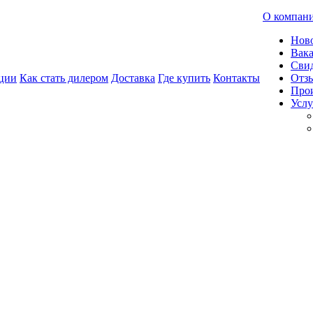
О компан
Нов
Вак
Свид
ции
Как стать дилером
Доставка
Где купить
Контакты
Отз
Про
Услу