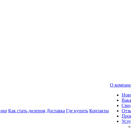
О компан
Нов
Вак
Свид
ции
Как стать дилером
Доставка
Где купить
Контакты
Отз
Про
Услу