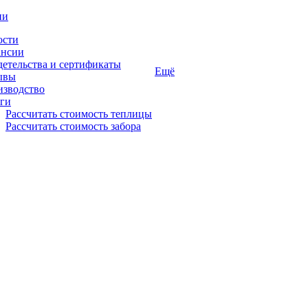
ии
ости
ансии
етельства и сертификаты
Ещё
ывы
изводство
ги
Рассчитать стоимость теплицы
Рассчитать стоимость забора