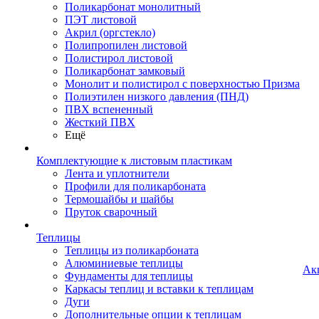
Поликарбонат монолитный
ПЭТ листовой
Акрил (оргстекло)
Полипропилен листовой
Полистирол листовой
Поликарбонат замковый
Монолит и полистирол с поверхностью Призма
Полиэтилен низкого давления (ПНД)
ПВХ вспененный
Жесткий ПВХ
Ещё
Комплектующие к листовым пластикам
Лента и уплотнители
Профили для поликарбоната
Термошайбы и шайбы
Пруток сварочный
Теплицы
Теплицы из поликарбоната
Алюминиевые теплицы
Ак
Фундаменты для теплицы
Каркасы теплиц и вставки к теплицам
Дуги
Дополнительные опции к теплицам