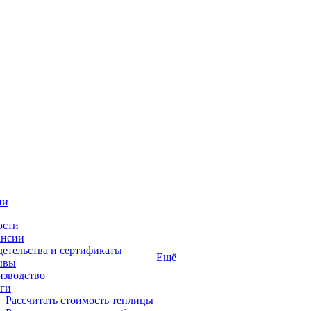
ии
ости
ансии
етельства и сертификаты
Ещё
ывы
изводство
ги
Рассчитать стоимость теплицы