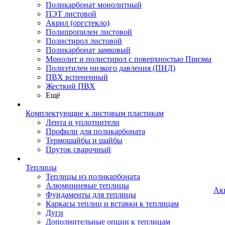
Поликарбонат монолитный
ПЭТ листовой
Акрил (оргстекло)
Полипропилен листовой
Полистирол листовой
Поликарбонат замковый
Монолит и полистирол с поверхностью Призма
Полиэтилен низкого давления (ПНД)
ПВХ вспененный
Жесткий ПВХ
Ещё
Комплектующие к листовым пластикам
Лента и уплотнители
Профили для поликарбоната
Термошайбы и шайбы
Пруток сварочный
Теплицы
Теплицы из поликарбоната
Алюминиевые теплицы
Ак
Фундаменты для теплицы
Каркасы теплиц и вставки к теплицам
Дуги
Дополнительные опции к теплицам