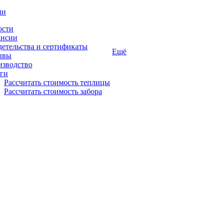
ии
ости
ансии
етельства и сертификаты
Ещё
ывы
изводство
ги
Рассчитать стоимость теплицы
Рассчитать стоимость забора