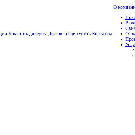
О компан
Нов
Вак
Свид
ции
Как стать дилером
Доставка
Где купить
Контакты
Отз
Про
Услу