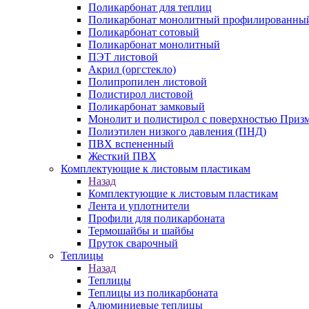
Поликарбонат для теплиц
Поликарбонат монолитный профилированны
Поликарбонат сотовый
Поликарбонат монолитный
ПЭТ листовой
Акрил (оргстекло)
Полипропилен листовой
Полистирол листовой
Поликарбонат замковый
Монолит и полистирол с поверхностью Приз
Полиэтилен низкого давления (ПНД)
ПВХ вспененный
Жесткий ПВХ
Комплектующие к листовым пластикам
Назад
Комплектующие к листовым пластикам
Лента и уплотнители
Профили для поликарбоната
Термошайбы и шайбы
Пруток сварочный
Теплицы
Назад
Теплицы
Теплицы из поликарбоната
Алюминиевые теплицы