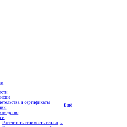
ии
ости
ансии
етельства и сертификаты
Ещё
ывы
изводство
ги
Рассчитать стоимость теплицы