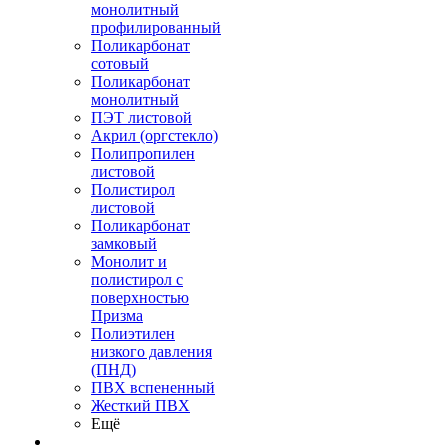
монолитный
профилированный
Поликарбонат
сотовый
Поликарбонат
монолитный
ПЭТ листовой
Акрил (оргстекло)
Полипропилен
листовой
Полистирол
листовой
Поликарбонат
замковый
Монолит и
полистирол с
поверхностью
Призма
Полиэтилен
низкого давления
(ПНД)
ПВХ вспененный
Жесткий ПВХ
Ещё