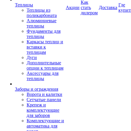
Как
Теплицы
Где
Акции
стать
Доставка
Теплицы из
купит
дилером
поликарбоната
Алюминиевые
теплицы
Фундаменты для
теплицы
Каркасы теплиц и
вставки к
теплицам
Дуги
Дополнительные
опции к теплицам
Аксессуары для
теплицы
Заборы и ограждения
Ворота и калитки
Сетчатые панели
Крепеж и
комплектующие
для заборов
Комплектующие и
автоматика для