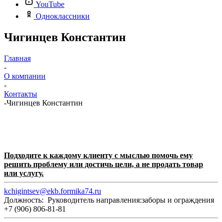
YouTube
Одноклассники
Чигинцев Константин
Главная
-
О компании
-
Контакты
-
Чигинцев Константин
Подходите к каждому клиенту с мыслью помочь ему
решить проблему или достичь цели, а не продать товар
или услугу.
kchigintsev@ekb.formika74.ru
Должность: Руководитель направления:заборы и ограждения
+7 (906) 806-81-81