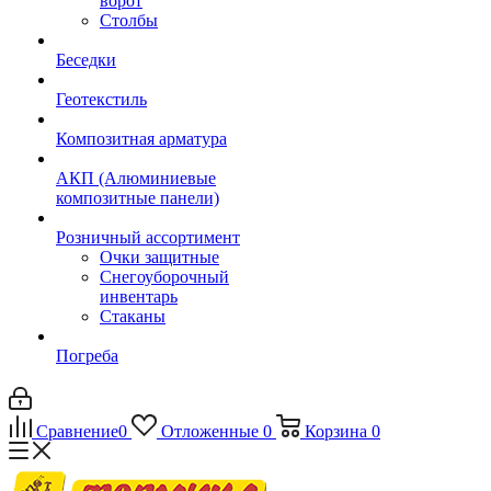
ворот
Столбы
Беседки
Геотекстиль
Композитная арматура
АКП (Алюминиевые
композитные панели)
Розничный ассортимент
Очки защитные
Снегоуборочный
инвентарь
Стаканы
Погреба
Сравнение
0
Отложенные
0
Корзина
0