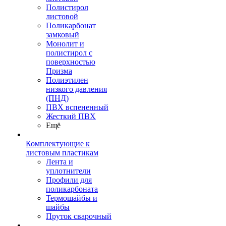
Полистирол
листовой
Поликарбонат
замковый
Монолит и
полистирол с
поверхностью
Призма
Полиэтилен
низкого давления
(ПНД)
ПВХ вспененный
Жесткий ПВХ
Ещё
Комплектующие к
листовым пластикам
Лента и
уплотнители
Профили для
поликарбоната
Термошайбы и
шайбы
Пруток сварочный