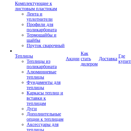
Комплектующие к
листовым пластикам
Лента и
уплотнители
Профили для
поликарбоната
Термошайбы и
шайбы
Пруток сварочный
Как
Теплицы
Где
Акции
стать
Доставка
Теплицы из
купит
дилером
поликарбоната
Алюминиевые
теплицы
Фундаменты для
теплицы
Каркасы теплиц и
вставки к
теплицам
Дуги
Дополнительные
опции к теплицам
Аксессуары для
теплицы