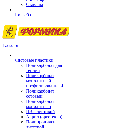
Стаканы
Погреба
Каталог
Листовые пластики
Поликарбонат для
теплиц
Поликарбонат
монолитный
профилированный
Поликарбонат
сотовый
Поликарбонат
монолитный
ПЭТ листовой
Акрил (оргстекло)
Полипропилен
листовой