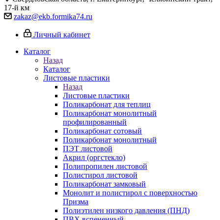
17-й км
zakaz@ekb.formika74.ru
Личный кабинет
Каталог
Назад
Каталог
Листовые пластики
Назад
Листовые пластики
Поликарбонат для теплиц
Поликарбонат монолитный
профилированный
Поликарбонат сотовый
Поликарбонат монолитный
ПЭТ листовой
Акрил (оргстекло)
Полипропилен листовой
Полистирол листовой
Поликарбонат замковый
Монолит и полистирол с поверхностью
Призма
Полиэтилен низкого давления (ПНД)
ПВХ вспененный