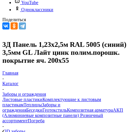
YouTube
Одноклассники
Поделиться
3Д Панель 1,23х2,5м RAL 5005 (синий)
3,5мм GL Лайт цинк полим.порошк.
покрытие яч. 200х55
Главная
-
Каталог
-
Заборы и ограждения
Листовые пластики
Комплектующие к листовым
пластикам
Теплицы
Заборы и
ограждения
Беседки
Геотекстиль
Композитная арматура
АКП
(Алюминиевые композитные панели)
Розничный
ассортимент
Погреба
-
3D заборы