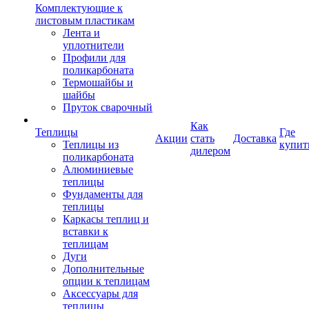
Комплектующие к
листовым пластикам
Лента и
уплотнители
Профили для
поликарбоната
Термошайбы и
шайбы
Пруток сварочный
Как
Теплицы
Где
Акции
стать
Доставка
Теплицы из
купит
дилером
поликарбоната
Алюминиевые
теплицы
Фундаменты для
теплицы
Каркасы теплиц и
вставки к
теплицам
Дуги
Дополнительные
опции к теплицам
Аксессуары для
теплицы