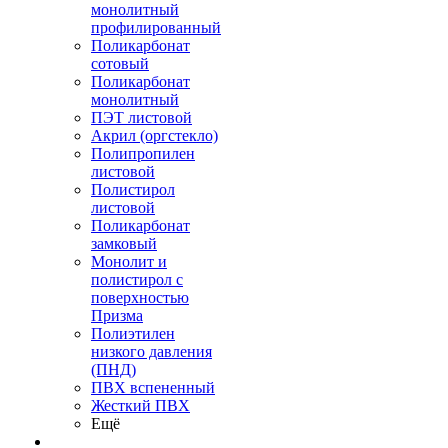
монолитный
профилированный
Поликарбонат
сотовый
Поликарбонат
монолитный
ПЭТ листовой
Акрил (оргстекло)
Полипропилен
листовой
Полистирол
листовой
Поликарбонат
замковый
Монолит и
полистирол с
поверхностью
Призма
Полиэтилен
низкого давления
(ПНД)
ПВХ вспененный
Жесткий ПВХ
Ещё