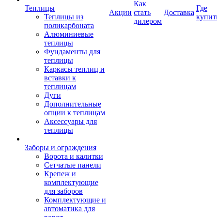
Как
Теплицы
Где
Акции
стать
Доставка
Теплицы из
купит
дилером
поликарбоната
Алюминиевые
теплицы
Фундаменты для
теплицы
Каркасы теплиц и
вставки к
теплицам
Дуги
Дополнительные
опции к теплицам
Аксессуары для
теплицы
Заборы и ограждения
Ворота и калитки
Сетчатые панели
Крепеж и
комплектующие
для заборов
Комплектующие и
автоматика для