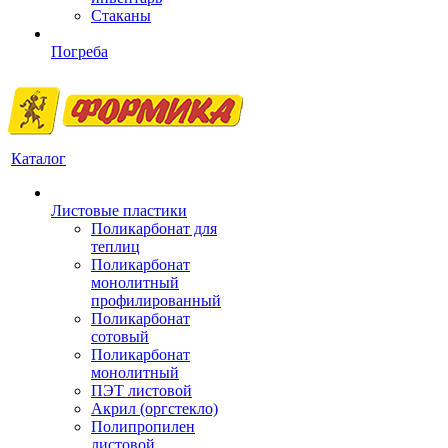
Стаканы
Погреба
Каталог
Листовые пластики
Поликарбонат для
теплиц
Поликарбонат
монолитный
профилированный
Поликарбонат
сотовый
Поликарбонат
монолитный
ПЭТ листовой
Акрил (оргстекло)
Полипропилен
листовой