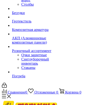
ворот
Столбы
Беседки
Геотекстиль
Композитная арматура
АКП (Алюминиевые
композитные панели)
Розничный ассортимент
Очки защитные
Снегоуборочный
инвентарь
Стаканы
Погреба
Сравнение
0
Отложенные
0
Корзина
0