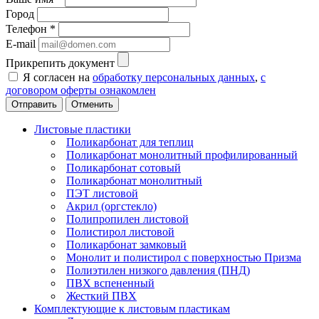
Город
Телефон
*
E-mail
Прикрепить документ
Я согласен на
обработку персональных данных
,
с
договором оферты ознакомлен
Отменить
Листовые пластики
Поликарбонат для теплиц
Поликарбонат монолитный профилированный
Поликарбонат сотовый
Поликарбонат монолитный
ПЭТ листовой
Акрил (оргстекло)
Полипропилен листовой
Полистирол листовой
Поликарбонат замковый
Монолит и полистирол с поверхностью Призма
Полиэтилен низкого давления (ПНД)
ПВХ вспененный
Жесткий ПВХ
Комплектующие к листовым пластикам