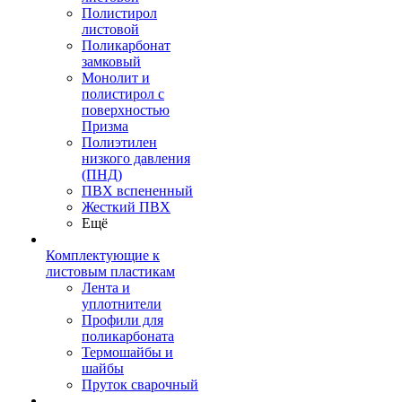
Полистирол
листовой
Поликарбонат
замковый
Монолит и
полистирол с
поверхностью
Призма
Полиэтилен
низкого давления
(ПНД)
ПВХ вспененный
Жесткий ПВХ
Ещё
Комплектующие к
листовым пластикам
Лента и
уплотнители
Профили для
поликарбоната
Термошайбы и
шайбы
Пруток сварочный