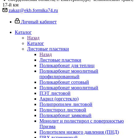
17-й км
zakaz@ekb.formika74.ru
Личный кабинет
Каталог
Назад
Каталог
Листовые пластики
Назад
Листовые пластики
Поликарбонат для теплиц
Поликарбонат монолитный
профилированный
Поликарбонат сотовый
Поликарбонат монолитный
ПЭТ листовой
Акрил (оргстекло)
Полипропилен листовой
Полистирол листовой
Поликарбонат замковый
Монолит и полистирол с поверхностью
Призма
Полиэтилен низкого давления (ПНД)
ПВХ вспененный