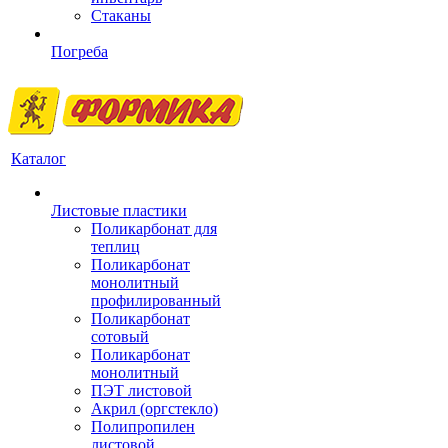
Стаканы
Погреба
Каталог
Листовые пластики
Поликарбонат для
теплиц
Поликарбонат
монолитный
профилированный
Поликарбонат
сотовый
Поликарбонат
монолитный
ПЭТ листовой
Акрил (оргстекло)
Полипропилен
листовой