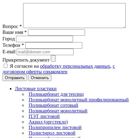
Вопрос
*
Ваше имя
*
Город
Телефон
*
E-mail
Прикрепить документ
Я согласен на
обработку персональных данных
,
с
договором оферты ознакомлен
Отменить
Листовые пластики
Поликарбонат для теплиц
Поликарбонат монолитный профилированный
Поликарбонат сотовый
Поликарбонат монолитный
ПЭТ листовой
Акрил (оргстекло)
Полипропилен листовой
Полистирол листовой