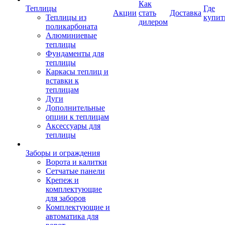
Как
Теплицы
Где
Акции
стать
Доставка
Теплицы из
купит
дилером
поликарбоната
Алюминиевые
теплицы
Фундаменты для
теплицы
Каркасы теплиц и
вставки к
теплицам
Дуги
Дополнительные
опции к теплицам
Аксессуары для
теплицы
Заборы и ограждения
Ворота и калитки
Сетчатые панели
Крепеж и
комплектующие
для заборов
Комплектующие и
автоматика для