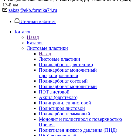
17-й км
zakaz@ekb.formika74.ru
Личный кабинет
Каталог
Назад
Каталог
Листовые пластики
Назад
Листовые пластики
Поликарбонат для теплиц
Поликарбонат монолитный
профилированный
Поликарбонат сотовый
Поликарбонат монолитный
ПЭТ листовой
Акрил (оргстекло)
Полипропилен листовой
Полистирол листовой
Поликарбонат замковый
Монолит и полистирол с поверхностью
Призма
Полиэтилен низкого давления (ПНД)
ПВХ вспененный