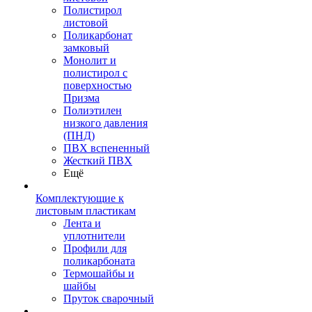
Полистирол
листовой
Поликарбонат
замковый
Монолит и
полистирол с
поверхностью
Призма
Полиэтилен
низкого давления
(ПНД)
ПВХ вспененный
Жесткий ПВХ
Ещё
Комплектующие к
листовым пластикам
Лента и
уплотнители
Профили для
поликарбоната
Термошайбы и
шайбы
Пруток сварочный