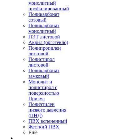
монолитный
профилированный
Поликарбонат
сотовый
Поликарбонат
монолитный
ПЭТ листовой
Акрил (оргстекло)
Полипропилен
листовой
Полистирол
листовой
Поликарбонат
замковый
Монолит и
полистирол с
поверхностью
Призма
Полиэтилен
низкого давления
(ПНД)
ПВХ вспененный
Жесткий ПВХ
Ещё