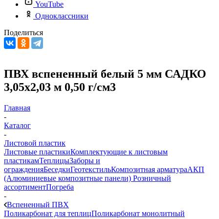
YouTube
Одноклассники
Поделиться
ПВХ вспененный белый 5 мм САДКО
3,05х2,03 м 0,50 г/см3
Главная
-
Каталог
-
Листовой пластик
Листовые пластики
Комплектующие к листовым
пластикам
Теплицы
Заборы и
ограждения
Беседки
Геотекстиль
Композитная арматура
АКП
(Алюминиевые композитные панели)
Розничный
ассортимент
Погреба
-
Вспененный ПВХ
Поликарбонат для теплиц
Поликарбонат монолитный