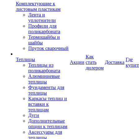
Комплектующие к
листовым пластикам
Лента и
уплотнители
Профили для
поликарбоната
Термошайбы и
шайбы
Пруток сварочный
Как
Теплицы
Где
Акции
стать
Доставка
Теплицы из
купит
дилером
поликарбоната
Алюминиевые
теплицы
Фундаменты для
теплицы
Каркасы теплиц и
вставки к
теплицам
Дуги
Дополнительные
опции к теплицам
Аксессуары для
теплицы