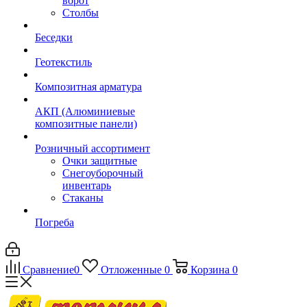
ворот
Столбы
Беседки
Геотекстиль
Композитная арматура
АКП (Алюминиевые
композитные панели)
Розничный ассортимент
Очки защитные
Снегоуборочный
инвентарь
Стаканы
Погреба
Сравнение
0
Отложенные
0
Корзина
0