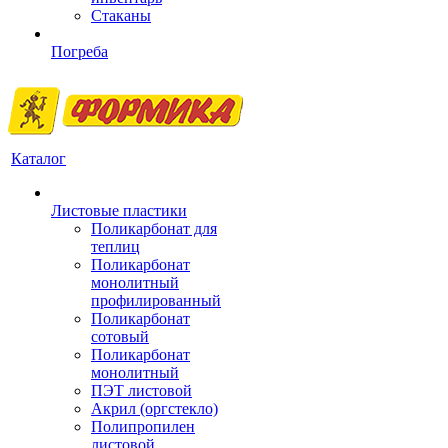
Стаканы
Погреба
Каталог
Листовые пластики
Поликарбонат для
теплиц
Поликарбонат
монолитный
профилированный
Поликарбонат
сотовый
Поликарбонат
монолитный
ПЭТ листовой
Акрил (оргстекло)
Полипропилен
листовой