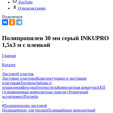
YouTube
Одноклассники
Поделиться
Полипропилен 30 мм серый INKUPRO
1,5х3 м с пленкой
Главная
-
Каталог
-
Листовой пластик
Листовые пластики
Комплектующие к листовым
пластикам
Теплицы
Заборы и
ограждения
Беседки
Геотекстиль
Композитная арматура
АКП
(Алюминиевые композитные панели)
Розничный
ассортимент
Погреба
-
Полипропилен листовой
Поликарбонат для теплиц
Поликарбонат монолитный