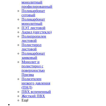
монолитный
профилированный
Поликарбонат
сотовый
Поликарбонат
монолитный
ПЭТ листовой
Акрил (оргстекло)
Полипропилен
листовой
Полистирол
листовой
Поликарбонат
замковый
Монолит и
полистирол с
поверхностью
Призма
Полиэтилен
низкого давления
(ПНД)
ПВХ вспененный
Жесткий ПВХ
Ещё