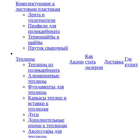
Комплектующие к
листовым пластикам
Лента и
уплотнители
Профили для
поликарбоната
Термошайбы и
шайбы
Пруток сварочный
Как
Теплицы
Где
Акции
стать
Доставка
Теплицы из
купит
дилером
поликарбоната
Алюминиевые
теплицы
Фундаменты для
теплицы
Каркасы теплиц и
вставки к
теплицам
Дуги
Дополнительные
опции к теплицам
Аксессуары для
теплицы