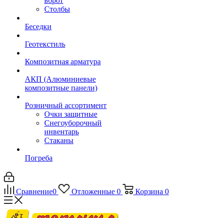
ворот
Столбы
Беседки
Геотекстиль
Композитная арматура
АКП (Алюминиевые
композитные панели)
Розничный ассортимент
Очки защитные
Снегоуборочный
инвентарь
Стаканы
Погреба
Сравнение
0
Отложенные
0
Корзина
0