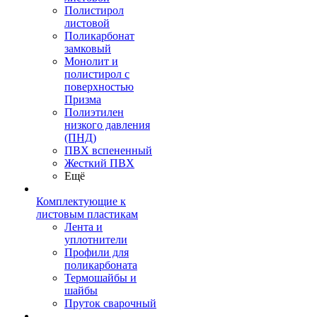
Полистирол
листовой
Поликарбонат
замковый
Монолит и
полистирол с
поверхностью
Призма
Полиэтилен
низкого давления
(ПНД)
ПВХ вспененный
Жесткий ПВХ
Ещё
Комплектующие к
листовым пластикам
Лента и
уплотнители
Профили для
поликарбоната
Термошайбы и
шайбы
Пруток сварочный