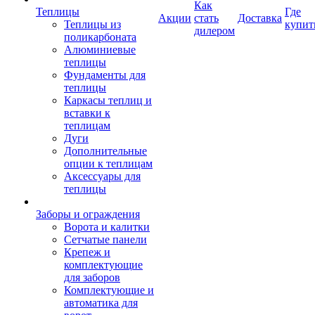
Как
Теплицы
Где
Акции
стать
Доставка
Теплицы из
купит
дилером
поликарбоната
Алюминиевые
теплицы
Фундаменты для
теплицы
Каркасы теплиц и
вставки к
теплицам
Дуги
Дополнительные
опции к теплицам
Аксессуары для
теплицы
Заборы и ограждения
Ворота и калитки
Сетчатые панели
Крепеж и
комплектующие
для заборов
Комплектующие и
автоматика для