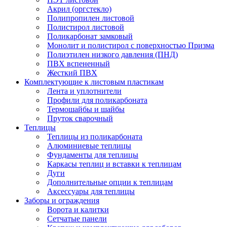
Акрил (оргстекло)
Полипропилен листовой
Полистирол листовой
Поликарбонат замковый
Монолит и полистирол с поверхностью Призма
Полиэтилен низкого давления (ПНД)
ПВХ вспененный
Жесткий ПВХ
Комплектующие к листовым пластикам
Лента и уплотнители
Профили для поликарбоната
Термошайбы и шайбы
Пруток сварочный
Теплицы
Теплицы из поликарбоната
Алюминиевые теплицы
Фундаменты для теплицы
Каркасы теплиц и вставки к теплицам
Дуги
Дополнительные опции к теплицам
Аксессуары для теплицы
Заборы и ограждения
Ворота и калитки
Сетчатые панели