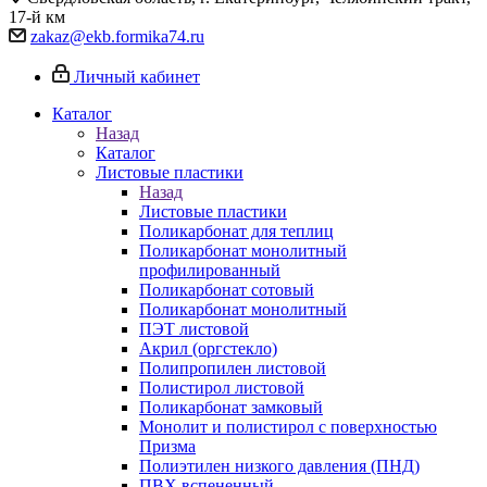
17-й км
zakaz@ekb.formika74.ru
Личный кабинет
Каталог
Назад
Каталог
Листовые пластики
Назад
Листовые пластики
Поликарбонат для теплиц
Поликарбонат монолитный
профилированный
Поликарбонат сотовый
Поликарбонат монолитный
ПЭТ листовой
Акрил (оргстекло)
Полипропилен листовой
Полистирол листовой
Поликарбонат замковый
Монолит и полистирол с поверхностью
Призма
Полиэтилен низкого давления (ПНД)
ПВХ вспененный