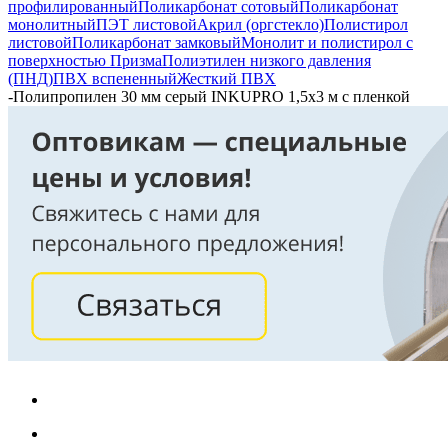
профилированный
Поликарбонат сотовый
Поликарбонат
монолитный
ПЭТ листовой
Акрил (оргстекло)
Полистирол
листовой
Поликарбонат замковый
Монолит и полистирол с
поверхностью Призма
Полиэтилен низкого давления
(ПНД)
ПВХ вспененный
Жесткий ПВХ
-
Полипропилен 30 мм серый INKUPRO 1,5х3 м с пленкой