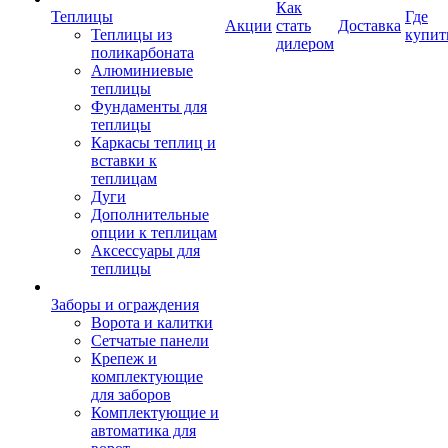
Как
Теплицы
Где
Акции
стать
Доставка
Теплицы из
купит
дилером
поликарбоната
Алюминиевые
теплицы
Фундаменты для
теплицы
Каркасы теплиц и
вставки к
теплицам
Дуги
Дополнительные
опции к теплицам
Аксессуары для
теплицы
Заборы и ограждения
Ворота и калитки
Сетчатые панели
Крепеж и
комплектующие
для заборов
Комплектующие и
автоматика для