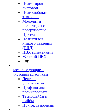
Полистирол
листовой
Поликарбонат
замковый
Монолит и
полистирол с
поверхностью
Призма
Полиэтилен
низкого давления
(ПНД)
ПВХ вспененный
Жесткий ПВХ
Ещё
Комплектующие к
листовым пластикам
Лента и
уплотнители
Профили для
поликарбоната
Термошайбы и
шайбы
Пруток сварочный