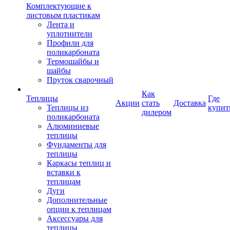
Комплектующие к
листовым пластикам
Лента и
уплотнители
Профили для
поликарбоната
Термошайбы и
шайбы
Пруток сварочный
Как
Теплицы
Где
Акции
стать
Доставка
Теплицы из
купит
дилером
поликарбоната
Алюминиевые
теплицы
Фундаменты для
теплицы
Каркасы теплиц и
вставки к
теплицам
Дуги
Дополнительные
опции к теплицам
Аксессуары для
теплицы