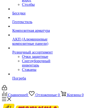
ворот
Столбы
Беседки
Геотекстиль
Композитная арматура
АКП (Алюминиевые
композитные панели)
Розничный ассортимент
Очки защитные
Снегоуборочный
инвентарь
Стаканы
Погреба
Сравнение
0
Отложенные
0
Корзина
0