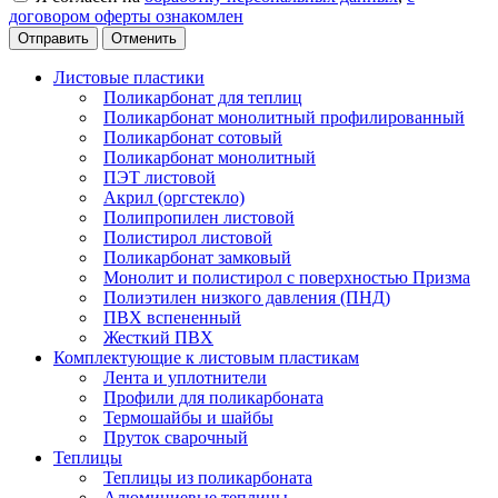
договором оферты ознакомлен
Отменить
Листовые пластики
Поликарбонат для теплиц
Поликарбонат монолитный профилированный
Поликарбонат сотовый
Поликарбонат монолитный
ПЭТ листовой
Акрил (оргстекло)
Полипропилен листовой
Полистирол листовой
Поликарбонат замковый
Монолит и полистирол с поверхностью Призма
Полиэтилен низкого давления (ПНД)
ПВХ вспененный
Жесткий ПВХ
Комплектующие к листовым пластикам
Лента и уплотнители
Профили для поликарбоната
Термошайбы и шайбы
Пруток сварочный
Теплицы
Теплицы из поликарбоната
Алюминиевые теплицы