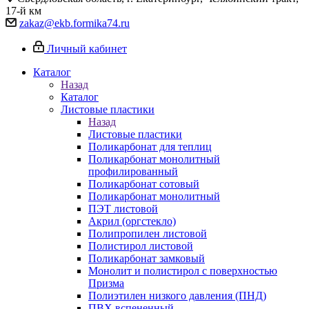
17-й км
zakaz@ekb.formika74.ru
Личный кабинет
Каталог
Назад
Каталог
Листовые пластики
Назад
Листовые пластики
Поликарбонат для теплиц
Поликарбонат монолитный
профилированный
Поликарбонат сотовый
Поликарбонат монолитный
ПЭТ листовой
Акрил (оргстекло)
Полипропилен листовой
Полистирол листовой
Поликарбонат замковый
Монолит и полистирол с поверхностью
Призма
Полиэтилен низкого давления (ПНД)
ПВХ вспененный