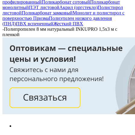
профилированный
Поликарбонат сотовый
Поликарбонат
монолитный
ПЭТ листовой
Акрил (оргстекло)
Полистирол
листовой
Поликарбонат замковый
Монолит и полистирол с
поверхностью Призма
Полиэтилен низкого давления
(ПНД)
ПВХ вспененный
Жесткий ПВХ
-
Полипропилен 8 мм натуральный INKUPRO 1,5х3 м с
пленкой