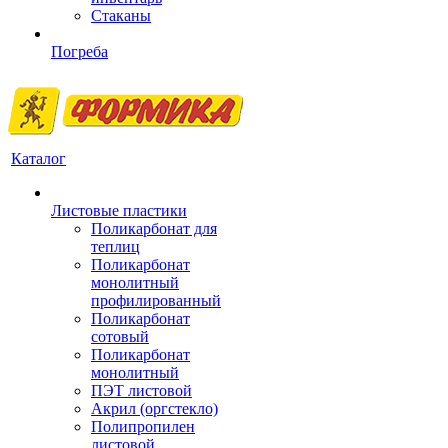
Стаканы
Погреба
Каталог
Листовые пластики
Поликарбонат для
теплиц
Поликарбонат
монолитный
профилированный
Поликарбонат
сотовый
Поликарбонат
монолитный
ПЭТ листовой
Акрил (оргстекло)
Полипропилен
листовой