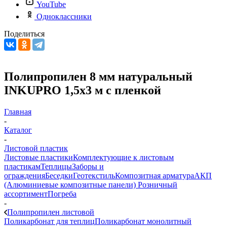
YouTube
Одноклассники
Поделиться
Полипропилен 8 мм натуральный
INKUPRO 1,5х3 м с пленкой
Главная
-
Каталог
-
Листовой пластик
Листовые пластики
Комплектующие к листовым
пластикам
Теплицы
Заборы и
ограждения
Беседки
Геотекстиль
Композитная арматура
АКП
(Алюминиевые композитные панели)
Розничный
ассортимент
Погреба
-
Полипропилен листовой
Поликарбонат для теплиц
Поликарбонат монолитный