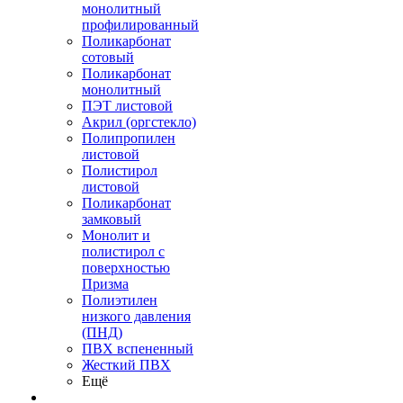
монолитный
профилированный
Поликарбонат
сотовый
Поликарбонат
монолитный
ПЭТ листовой
Акрил (оргстекло)
Полипропилен
листовой
Полистирол
листовой
Поликарбонат
замковый
Монолит и
полистирол с
поверхностью
Призма
Полиэтилен
низкого давления
(ПНД)
ПВХ вспененный
Жесткий ПВХ
Ещё