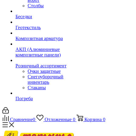
ворот
Столбы
Беседки
Геотекстиль
Композитная арматура
АКП (Алюминиевые
композитные панели)
Розничный ассортимент
Очки защитные
Снегоуборочный
инвентарь
Стаканы
Погреба
Сравнение
0
Отложенные
0
Корзина
0