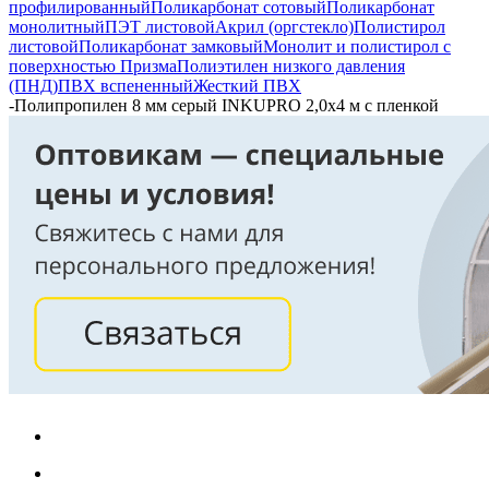
профилированный
Поликарбонат сотовый
Поликарбонат
монолитный
ПЭТ листовой
Акрил (оргстекло)
Полистирол
листовой
Поликарбонат замковый
Монолит и полистирол с
поверхностью Призма
Полиэтилен низкого давления
(ПНД)
ПВХ вспененный
Жесткий ПВХ
-
Полипропилен 8 мм серый INKUPRO 2,0х4 м с пленкой