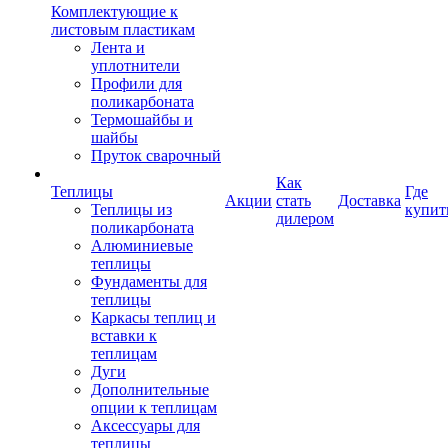
Комплектующие к
листовым пластикам
Лента и
уплотнители
Профили для
поликарбоната
Термошайбы и
шайбы
Пруток сварочный
Как
Теплицы
Где
Акции
стать
Доставка
Теплицы из
купит
дилером
поликарбоната
Алюминиевые
теплицы
Фундаменты для
теплицы
Каркасы теплиц и
вставки к
теплицам
Дуги
Дополнительные
опции к теплицам
Аксессуары для
теплицы