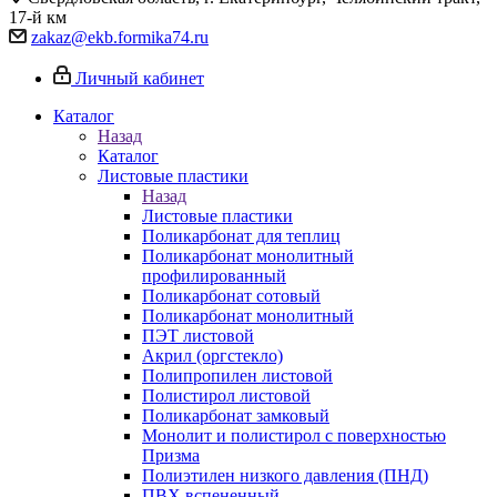
17-й км
zakaz@ekb.formika74.ru
Личный кабинет
Каталог
Назад
Каталог
Листовые пластики
Назад
Листовые пластики
Поликарбонат для теплиц
Поликарбонат монолитный
профилированный
Поликарбонат сотовый
Поликарбонат монолитный
ПЭТ листовой
Акрил (оргстекло)
Полипропилен листовой
Полистирол листовой
Поликарбонат замковый
Монолит и полистирол с поверхностью
Призма
Полиэтилен низкого давления (ПНД)
ПВХ вспененный