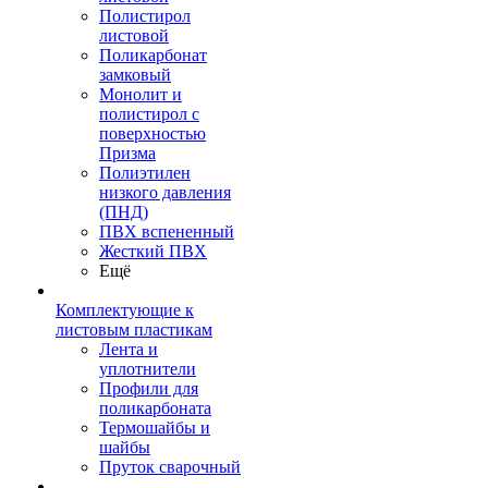
Полистирол
листовой
Поликарбонат
замковый
Монолит и
полистирол с
поверхностью
Призма
Полиэтилен
низкого давления
(ПНД)
ПВХ вспененный
Жесткий ПВХ
Ещё
Комплектующие к
листовым пластикам
Лента и
уплотнители
Профили для
поликарбоната
Термошайбы и
шайбы
Пруток сварочный