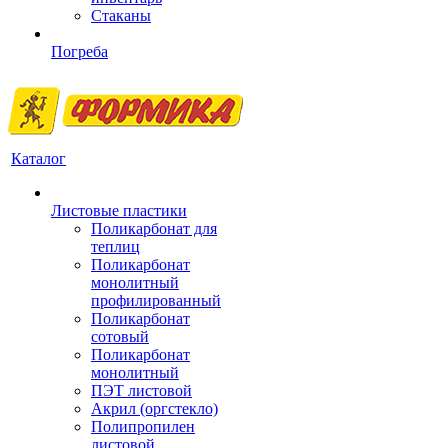
Стаканы
Погреба
Каталог
Листовые пластики
Поликарбонат для
теплиц
Поликарбонат
монолитный
профилированный
Поликарбонат
сотовый
Поликарбонат
монолитный
ПЭТ листовой
Акрил (оргстекло)
Полипропилен
листовой