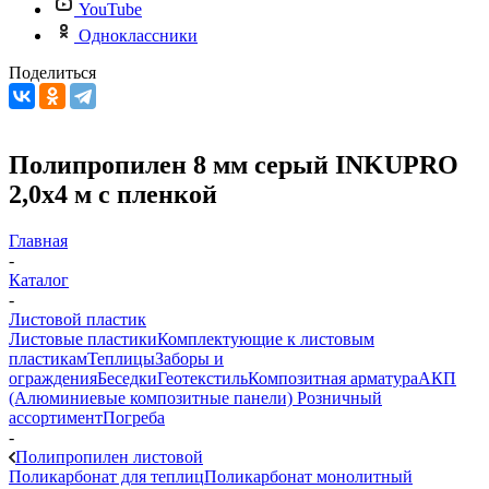
YouTube
Одноклассники
Поделиться
Полипропилен 8 мм серый INKUPRO
2,0х4 м с пленкой
Главная
-
Каталог
-
Листовой пластик
Листовые пластики
Комплектующие к листовым
пластикам
Теплицы
Заборы и
ограждения
Беседки
Геотекстиль
Композитная арматура
АКП
(Алюминиевые композитные панели)
Розничный
ассортимент
Погреба
-
Полипропилен листовой
Поликарбонат для теплиц
Поликарбонат монолитный