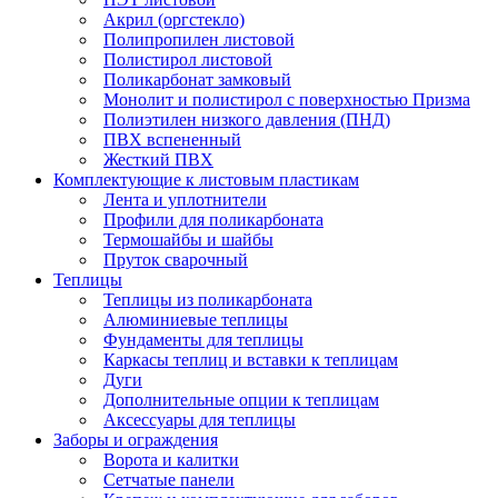
Акрил (оргстекло)
Полипропилен листовой
Полистирол листовой
Поликарбонат замковый
Монолит и полистирол с поверхностью Призма
Полиэтилен низкого давления (ПНД)
ПВХ вспененный
Жесткий ПВХ
Комплектующие к листовым пластикам
Лента и уплотнители
Профили для поликарбоната
Термошайбы и шайбы
Пруток сварочный
Теплицы
Теплицы из поликарбоната
Алюминиевые теплицы
Фундаменты для теплицы
Каркасы теплиц и вставки к теплицам
Дуги
Дополнительные опции к теплицам
Аксессуары для теплицы
Заборы и ограждения
Ворота и калитки
Сетчатые панели