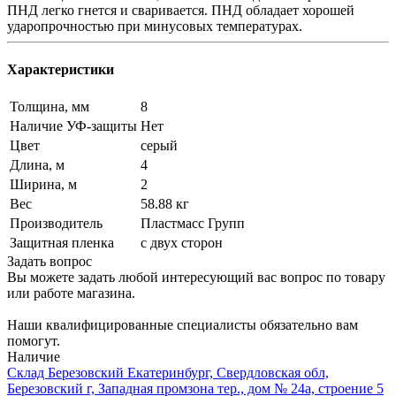
ПНД легко гнется и сваривается. ПНД обладает хорошей
ударопрочностью при минусовых температурах.
Характеристики
Толщина, мм
8
Наличие УФ-защиты
Нет
Цвет
серый
Длина, м
4
Ширина, м
2
Вес
58.88 кг
Производитель
Пластмасс Групп
Защитная пленка
с двух сторон
Задать вопрос
Вы можете задать любой интересующий вас вопрос по товару
или работе магазина.
Наши квалифицированные специалисты обязательно вам
помогут.
Наличие
Склад Березовский Екатеринбург, Свердловская обл,
Березовский г, Западная промзона тер., дом № 24а, строение 5