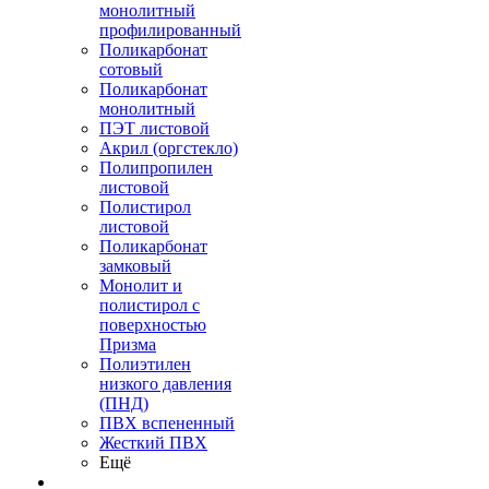
монолитный
профилированный
Поликарбонат
сотовый
Поликарбонат
монолитный
ПЭТ листовой
Акрил (оргстекло)
Полипропилен
листовой
Полистирол
листовой
Поликарбонат
замковый
Монолит и
полистирол с
поверхностью
Призма
Полиэтилен
низкого давления
(ПНД)
ПВХ вспененный
Жесткий ПВХ
Ещё