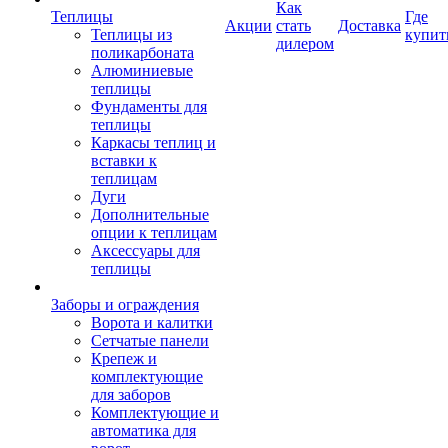
Как
Теплицы
Где
Акции
стать
Доставка
Теплицы из
купит
дилером
поликарбоната
Алюминиевые
теплицы
Фундаменты для
теплицы
Каркасы теплиц и
вставки к
теплицам
Дуги
Дополнительные
опции к теплицам
Аксессуары для
теплицы
Заборы и ограждения
Ворота и калитки
Сетчатые панели
Крепеж и
комплектующие
для заборов
Комплектующие и
автоматика для