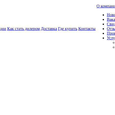
О компан
Нов
Вак
Свид
ции
Как стать дилером
Доставка
Где купить
Контакты
Отз
Про
Услу