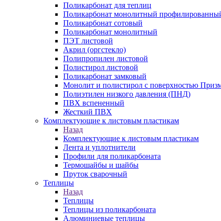
Поликарбонат для теплиц
Поликарбонат монолитный профилированны
Поликарбонат сотовый
Поликарбонат монолитный
ПЭТ листовой
Акрил (оргстекло)
Полипропилен листовой
Полистирол листовой
Поликарбонат замковый
Монолит и полистирол с поверхностью Приз
Полиэтилен низкого давления (ПНД)
ПВХ вспененный
Жесткий ПВХ
Комплектующие к листовым пластикам
Назад
Комплектующие к листовым пластикам
Лента и уплотнители
Профили для поликарбоната
Термошайбы и шайбы
Пруток сварочный
Теплицы
Назад
Теплицы
Теплицы из поликарбоната
Алюминиевые теплицы