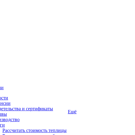
ии
ости
ансии
етельства и сертификаты
Ещё
ывы
изводство
ги
Рассчитать стоимость теплицы