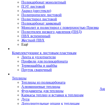
Поликарбонат монолитный
ПЭТ листовой
Акрил (оргстекло)
Полипропилен листовой
Полистирол листовой
Поликарбонат замковый
Монолит и полистирол с поверхностью Призма
Полиэтилен низкого давления (ПНД)
ПВХ вспененный
Жесткий ПВХ
Ещё
Комплектующие к листовым пластикам
Лента и уплотнители
Профили для поликарбоната
Термошайбы и шайбы
Пруток сварочный
Теплицы
Теплицы из поликарбоната
Алюминиевые теплицы
Ак
Фундаменты для теплицы
Каркасы теплиц и вставки к теплицам
Дуги
Дополнительные опции к теплицам