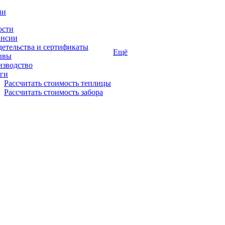
ии
ости
ансии
етельства и сертификаты
Ещё
ывы
изводство
ги
Рассчитать стоимость теплицы
Рассчитать стоимость забора