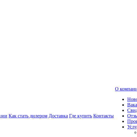
О компан
Нов
Вак
Свид
ции
Как стать дилером
Доставка
Где купить
Контакты
Отз
Про
Услу