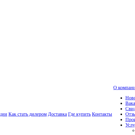
О компан
Нов
Вак
Свид
ции
Как стать дилером
Доставка
Где купить
Контакты
Отз
Про
Услу