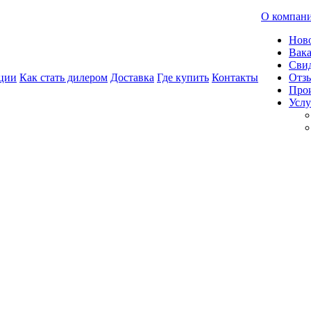
О компан
Нов
Вак
Свид
ции
Как стать дилером
Доставка
Где купить
Контакты
Отз
Про
Услу