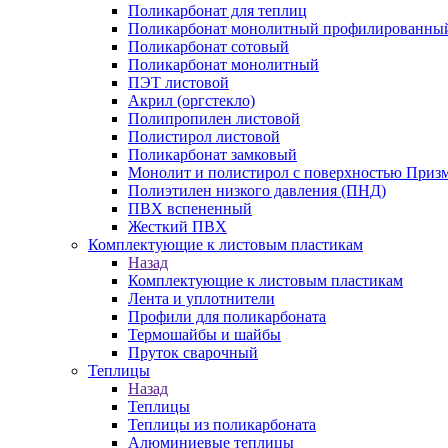
Поликарбонат для теплиц
Поликарбонат монолитный профилированны
Поликарбонат сотовый
Поликарбонат монолитный
ПЭТ листовой
Акрил (оргстекло)
Полипропилен листовой
Полистирол листовой
Поликарбонат замковый
Монолит и полистирол с поверхностью Приз
Полиэтилен низкого давления (ПНД)
ПВХ вспененный
Жесткий ПВХ
Комплектующие к листовым пластикам
Назад
Комплектующие к листовым пластикам
Лента и уплотнители
Профили для поликарбоната
Термошайбы и шайбы
Пруток сварочный
Теплицы
Назад
Теплицы
Теплицы из поликарбоната
Алюминиевые теплицы