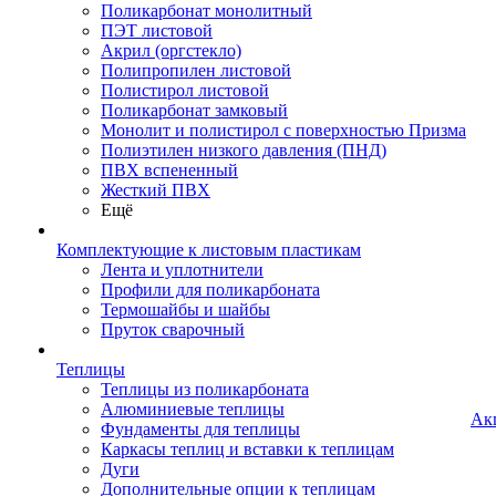
Поликарбонат монолитный
ПЭТ листовой
Акрил (оргстекло)
Полипропилен листовой
Полистирол листовой
Поликарбонат замковый
Монолит и полистирол с поверхностью Призма
Полиэтилен низкого давления (ПНД)
ПВХ вспененный
Жесткий ПВХ
Ещё
Комплектующие к листовым пластикам
Лента и уплотнители
Профили для поликарбоната
Термошайбы и шайбы
Пруток сварочный
Теплицы
Теплицы из поликарбоната
Алюминиевые теплицы
Ак
Фундаменты для теплицы
Каркасы теплиц и вставки к теплицам
Дуги
Дополнительные опции к теплицам