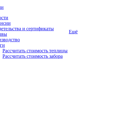
ии
ости
ансии
етельства и сертификаты
Ещё
ывы
изводство
ги
Рассчитать стоимость теплицы
Рассчитать стоимость забора