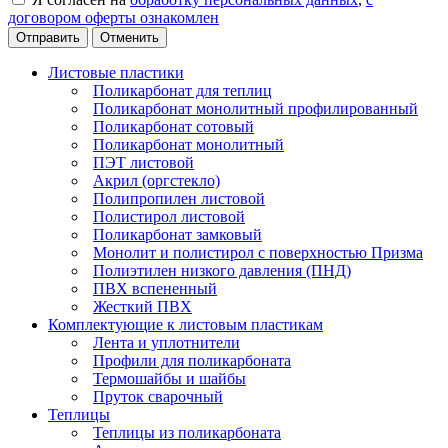
договором оферты ознакомлен
Отменить
Листовые пластики
Поликарбонат для теплиц
Поликарбонат монолитный профилированный
Поликарбонат сотовый
Поликарбонат монолитный
ПЭТ листовой
Акрил (оргстекло)
Полипропилен листовой
Полистирол листовой
Поликарбонат замковый
Монолит и полистирол с поверхностью Призма
Полиэтилен низкого давления (ПНД)
ПВХ вспененный
Жесткий ПВХ
Комплектующие к листовым пластикам
Лента и уплотнители
Профили для поликарбоната
Термошайбы и шайбы
Пруток сварочный
Теплицы
Теплицы из поликарбоната