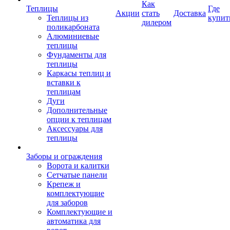
Как
Теплицы
Где
Акции
стать
Доставка
Теплицы из
купит
дилером
поликарбоната
Алюминиевые
теплицы
Фундаменты для
теплицы
Каркасы теплиц и
вставки к
теплицам
Дуги
Дополнительные
опции к теплицам
Аксессуары для
теплицы
Заборы и ограждения
Ворота и калитки
Сетчатые панели
Крепеж и
комплектующие
для заборов
Комплектующие и
автоматика для