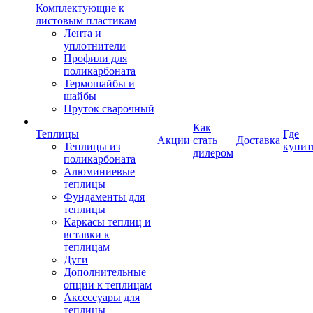
Комплектующие к
листовым пластикам
Лента и
уплотнители
Профили для
поликарбоната
Термошайбы и
шайбы
Пруток сварочный
Как
Теплицы
Где
Акции
стать
Доставка
Теплицы из
купит
дилером
поликарбоната
Алюминиевые
теплицы
Фундаменты для
теплицы
Каркасы теплиц и
вставки к
теплицам
Дуги
Дополнительные
опции к теплицам
Аксессуары для
теплицы