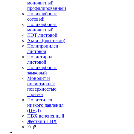
монолитный
профилированный
Поликарбонат
сотовый
Поликарбонат
монолитный
ПЭТ листовой
Акрил (оргстекло)
Полипропилен
листовой
Полистирол
листовой
Поликарбонат
замковый
Монолит и
полистирол с
поверхностью
Призма
Полиэтилен
низкого давления
(ПНД)
ПВХ вспененный
Жесткий ПВХ
Ещё