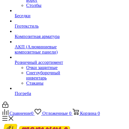
ворот
Столбы
Беседки
Геотекстиль
Композитная арматура
АКП (Алюминиевые
композитные панели)
Розничный ассортимент
Очки защитные
Снегоуборочный
инвентарь
Стаканы
Погреба
Сравнение
0
Отложенные
0
Корзина
0