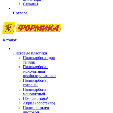
Стаканы
Погреба
Каталог
Листовые пластики
Поликарбонат для
теплиц
Поликарбонат
монолитный
профилированный
Поликарбонат
сотовый
Поликарбонат
монолитный
ПЭТ листовой
Акрил (оргстекло)
Полипропилен
листовой