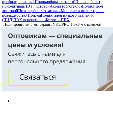
профилированный
Поликарбонат сотовый
Поликарбонат
монолитный
ПЭТ листовой
Акрил (оргстекло)
Полистирол
листовой
Поликарбонат замковый
Монолит и полистирол с
поверхностью Призма
Полиэтилен низкого давления
(ПНД)
ПВХ вспененный
Жесткий ПВХ
-
Полипропилен 5 мм серый INKUPRO 1,5х3 м с пленкой