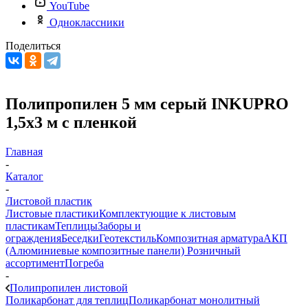
YouTube
Одноклассники
Поделиться
Полипропилен 5 мм серый INKUPRO
1,5х3 м с пленкой
Главная
-
Каталог
-
Листовой пластик
Листовые пластики
Комплектующие к листовым
пластикам
Теплицы
Заборы и
ограждения
Беседки
Геотекстиль
Композитная арматура
АКП
(Алюминиевые композитные панели)
Розничный
ассортимент
Погреба
-
Полипропилен листовой
Поликарбонат для теплиц
Поликарбонат монолитный