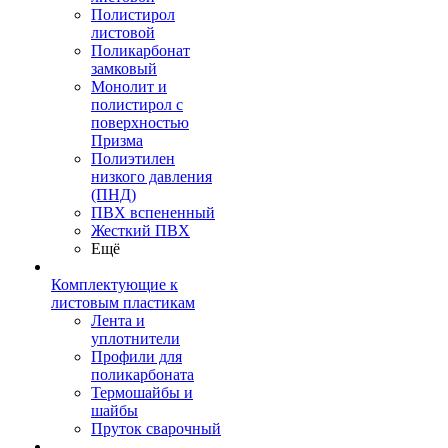
Полистирол
листовой
Поликарбонат
замковый
Монолит и
полистирол с
поверхностью
Призма
Полиэтилен
низкого давления
(ПНД)
ПВХ вспененный
Жесткий ПВХ
Ещё
Комплектующие к
листовым пластикам
Лента и
уплотнители
Профили для
поликарбоната
Термошайбы и
шайбы
Пруток сварочный