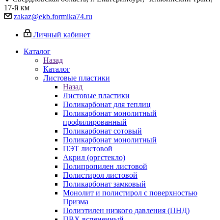
17-й км
zakaz@ekb.formika74.ru
Личный кабинет
Каталог
Назад
Каталог
Листовые пластики
Назад
Листовые пластики
Поликарбонат для теплиц
Поликарбонат монолитный
профилированный
Поликарбонат сотовый
Поликарбонат монолитный
ПЭТ листовой
Акрил (оргстекло)
Полипропилен листовой
Полистирол листовой
Поликарбонат замковый
Монолит и полистирол с поверхностью
Призма
Полиэтилен низкого давления (ПНД)
ПВХ вспененный