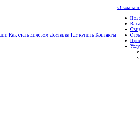
О компан
Нов
Вак
Свид
ции
Как стать дилером
Доставка
Где купить
Контакты
Отз
Про
Услу