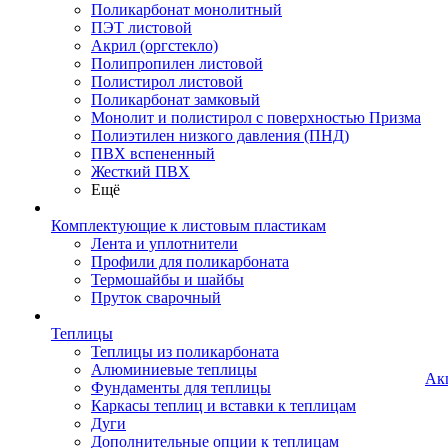
Поликарбонат монолитный
ПЭТ листовой
Акрил (оргстекло)
Полипропилен листовой
Полистирол листовой
Поликарбонат замковый
Монолит и полистирол с поверхностью Призма
Полиэтилен низкого давления (ПНД)
ПВХ вспененный
Жесткий ПВХ
Ещё
Комплектующие к листовым пластикам
Лента и уплотнители
Профили для поликарбоната
Термошайбы и шайбы
Пруток сварочный
Теплицы
Теплицы из поликарбоната
Алюминиевые теплицы
Ак
Фундаменты для теплицы
Каркасы теплиц и вставки к теплицам
Дуги
Дополнительные опции к теплицам