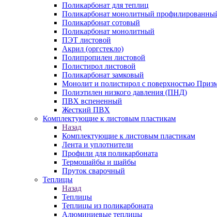
Поликарбонат для теплиц
Поликарбонат монолитный профилированны
Поликарбонат сотовый
Поликарбонат монолитный
ПЭТ листовой
Акрил (оргстекло)
Полипропилен листовой
Полистирол листовой
Поликарбонат замковый
Монолит и полистирол с поверхностью Приз
Полиэтилен низкого давления (ПНД)
ПВХ вспененный
Жесткий ПВХ
Комплектующие к листовым пластикам
Назад
Комплектующие к листовым пластикам
Лента и уплотнители
Профили для поликарбоната
Термошайбы и шайбы
Пруток сварочный
Теплицы
Назад
Теплицы
Теплицы из поликарбоната
Алюминиевые теплицы