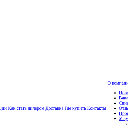
О компан
Нов
Вак
Свид
ции
Как стать дилером
Доставка
Где купить
Контакты
Отз
Про
Услу