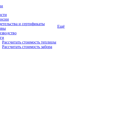
ии
ости
ансии
етельства и сертификаты
Ещё
ывы
изводство
ги
Рассчитать стоимость теплицы
Рассчитать стоимость забора