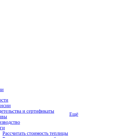
ии
ости
ансии
етельства и сертификаты
Ещё
ывы
изводство
ги
Рассчитать стоимость теплицы