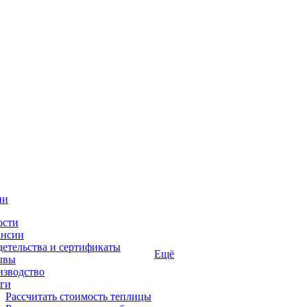
ии
ости
ансии
етельства и сертификаты
Ещё
ывы
изводство
ги
Рассчитать стоимость теплицы