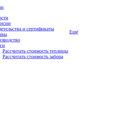
ии
ости
ансии
етельства и сертификаты
Ещё
ывы
изводство
ги
Рассчитать стоимость теплицы
Рассчитать стоимость забора