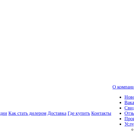
О компан
Нов
Вак
Свид
ции
Как стать дилером
Доставка
Где купить
Контакты
Отз
Про
Услу