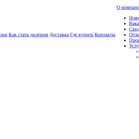
О компан
Нов
Вак
Свид
ции
Как стать дилером
Доставка
Где купить
Контакты
Отз
Про
Услу