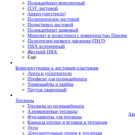
Поликарбонат монолитный
ПЭТ листовой
Акрил (оргстекло)
Полипропилен листовой
Полистирол листовой
Поликарбонат замковый
Монолит и полистирол с поверхностью Призма
Полиэтилен низкого давления (ПНД)
ПВХ вспененный
Жесткий ПВХ
Ещё
Комплектующие к листовым пластикам
Лента и уплотнители
Профили для поликарбоната
Термошайбы и шайбы
Пруток сварочный
Теплицы
Теплицы из поликарбоната
Алюминиевые теплицы
Ак
Фундаменты для теплицы
Каркасы теплиц и вставки к теплицам
Дуги
Дополнительные опции к теплицам