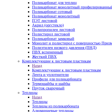
Поликарбонат для теплиц
Поликарбонат монолитный профилированны
Поликарбонат сотовый
Поликарбонат монолитный
ПЭТ листовой
Акрил (оргстекло)
Полипропилен листовой
Полистирол листовой
Поликарбонат замковый
Монолит и полистирол с поверхностью Приз
Полиэтилен низкого давления (ПНД)
ПВХ вспененный
Жесткий ПВХ
Комплектующие к листовым пластикам
Назад
Комплектующие к листовым пластикам
Лента и уплотнители
Профили для поликарбоната
Термошайбы и шайбы
Пруток сварочный
Теплицы
Назад
Теплицы
Теплицы из поликарбоната
Алюминиевые теплицы