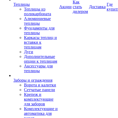
Как
Теплицы
Где
Акции
стать
Доставка
Теплицы из
купит
дилером
поликарбоната
Алюминиевые
теплицы
Фундаменты для
теплицы
Каркасы теплиц и
вставки к
теплицам
Дуги
Дополнительные
опции к теплицам
Аксессуары для
теплицы
Заборы и ограждения
Ворота и калитки
Сетчатые панели
Крепеж и
комплектующие
для заборов
Комплектующие и
автоматика для