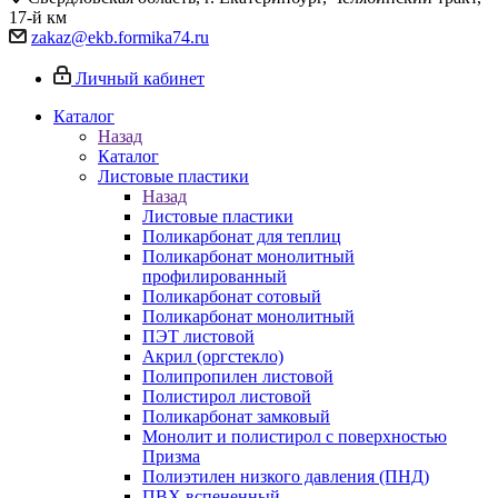
17-й км
zakaz@ekb.formika74.ru
Личный кабинет
Каталог
Назад
Каталог
Листовые пластики
Назад
Листовые пластики
Поликарбонат для теплиц
Поликарбонат монолитный
профилированный
Поликарбонат сотовый
Поликарбонат монолитный
ПЭТ листовой
Акрил (оргстекло)
Полипропилен листовой
Полистирол листовой
Поликарбонат замковый
Монолит и полистирол с поверхностью
Призма
Полиэтилен низкого давления (ПНД)
ПВХ вспененный