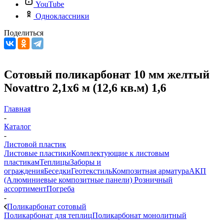
YouTube
Одноклассники
Поделиться
Сотовый поликарбонат 10 мм желтый
Novattro 2,1х6 м (12,6 кв.м) 1,6
Главная
-
Каталог
-
Листовой пластик
Листовые пластики
Комплектующие к листовым
пластикам
Теплицы
Заборы и
ограждения
Беседки
Геотекстиль
Композитная арматура
АКП
(Алюминиевые композитные панели)
Розничный
ассортимент
Погреба
-
Поликарбонат сотовый
Поликарбонат для теплиц
Поликарбонат монолитный