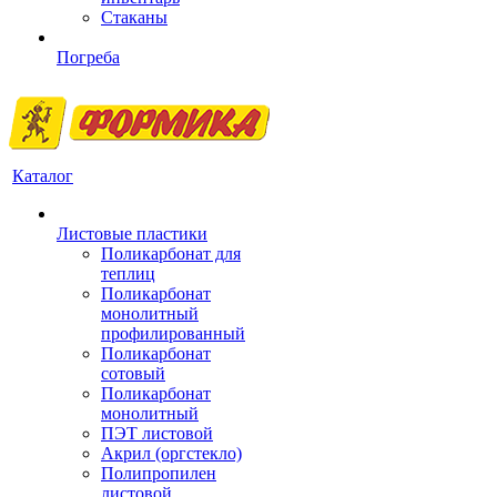
Стаканы
Погреба
Каталог
Листовые пластики
Поликарбонат для
теплиц
Поликарбонат
монолитный
профилированный
Поликарбонат
сотовый
Поликарбонат
монолитный
ПЭТ листовой
Акрил (оргстекло)
Полипропилен
листовой