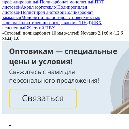
профилированный
Поликарбонат монолитный
ПЭТ
листовой
Акрил (оргстекло)
Полипропилен
листовой
Полистирол листовой
Поликарбонат
замковый
Монолит и полистирол с поверхностью
Призма
Полиэтилен низкого давления (ПНД)
ПВХ
вспененный
Жесткий ПВХ
-
Сотовый поликарбонат 10 мм желтый Novattro 2,1х6 м (12,6
кв.м) 1,6