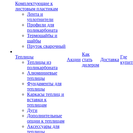
Комплектующие к
листовым пластикам
Лента и
уплотнители
Профили для
поликарбоната
Термошайбы и
шайбы
Пруток сварочный
Как
Теплицы
Где
Акции
стать
Доставка
Теплицы из
купит
дилером
поликарбоната
Алюминиевые
теплицы
Фундаменты для
теплицы
Каркасы теплиц и
вставки к
теплицам
Дуги
Дополнительные
опции к теплицам
Аксессуары для
теплицы