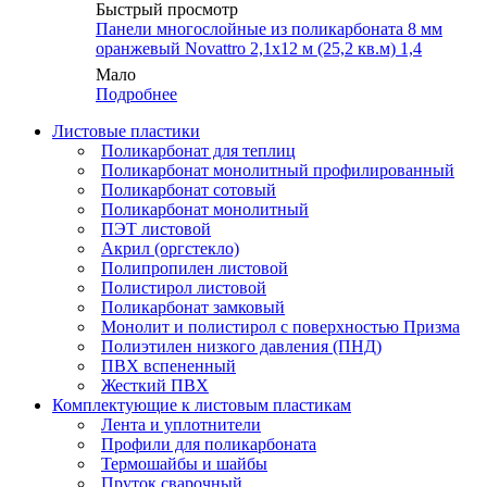
Быстрый просмотр
Панели многослойные из поликарбоната 8 мм
оранжевый Novattro 2,1х12 м (25,2 кв.м) 1,4
Мало
Подробнее
Листовые пластики
Поликарбонат для теплиц
Поликарбонат монолитный профилированный
Поликарбонат сотовый
Поликарбонат монолитный
ПЭТ листовой
Акрил (оргстекло)
Полипропилен листовой
Полистирол листовой
Поликарбонат замковый
Монолит и полистирол с поверхностью Призма
Полиэтилен низкого давления (ПНД)
ПВХ вспененный
Жесткий ПВХ
Комплектующие к листовым пластикам
Лента и уплотнители
Профили для поликарбоната
Термошайбы и шайбы
Пруток сварочный