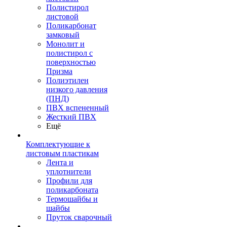
Полистирол
листовой
Поликарбонат
замковый
Монолит и
полистирол с
поверхностью
Призма
Полиэтилен
низкого давления
(ПНД)
ПВХ вспененный
Жесткий ПВХ
Ещё
Комплектующие к
листовым пластикам
Лента и
уплотнители
Профили для
поликарбоната
Термошайбы и
шайбы
Пруток сварочный