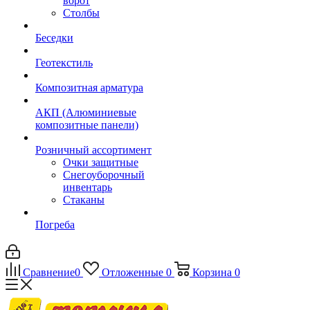
ворот
Столбы
Беседки
Геотекстиль
Композитная арматура
АКП (Алюминиевые
композитные панели)
Розничный ассортимент
Очки защитные
Снегоуборочный
инвентарь
Стаканы
Погреба
Сравнение
0
Отложенные
0
Корзина
0