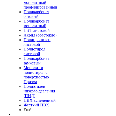
монолитный
профилированный
Поликарбонат
сотовый
Поликарбонат
монолитный
ПЭТ листовой
Акрил (оргстекло)
Полипропилен
листовой
Полистирол
листовой
Поликарбонат
замковый
Монолит и
полистирол с
поверхностью
Призма
Полиэтилен
низкого давления
(ПНД)
ПВХ вспененный
Жесткий ПВХ
Ещё