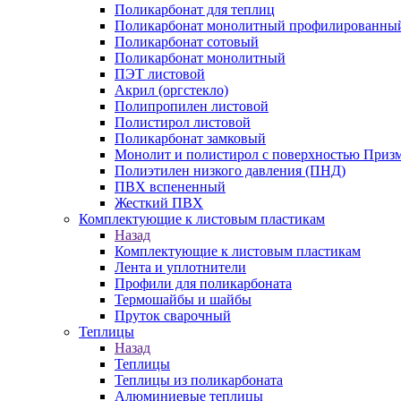
Поликарбонат для теплиц
Поликарбонат монолитный профилированны
Поликарбонат сотовый
Поликарбонат монолитный
ПЭТ листовой
Акрил (оргстекло)
Полипропилен листовой
Полистирол листовой
Поликарбонат замковый
Монолит и полистирол с поверхностью Приз
Полиэтилен низкого давления (ПНД)
ПВХ вспененный
Жесткий ПВХ
Комплектующие к листовым пластикам
Назад
Комплектующие к листовым пластикам
Лента и уплотнители
Профили для поликарбоната
Термошайбы и шайбы
Пруток сварочный
Теплицы
Назад
Теплицы
Теплицы из поликарбоната
Алюминиевые теплицы