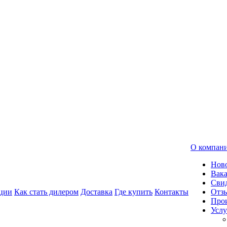
О компан
Нов
Вак
Свид
ции
Как стать дилером
Доставка
Где купить
Контакты
Отз
Про
Услу