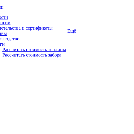
ии
ости
ансии
етельства и сертификаты
Ещё
ывы
изводство
ги
Рассчитать стоимость теплицы
Рассчитать стоимость забора