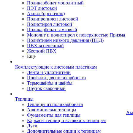
Поликарбонат монолитный
ПЭТ листовой
Акрил (оргстекло)
Полипропилен листовой
Полистирол листовой
Поликарбонат замковый
Монолит и полистирол с поверхностью Призма
Полиэтилен низкого давления (ПНД)
ПВХ вспененный
Жесткий ПВХ
Ещё
Комплектующие к листовым пластикам
Лента и уплотнители
Профили для поликарбоната
Термошайбы и шайбы
Пруток сварочный
Теплицы
Теплицы из поликарбоната
Алюминиевые теплицы
Ак
Фундаменты для теплицы
Каркасы теплиц и вставки к теплицам
Дуги
Дополнительные опции к теплицам