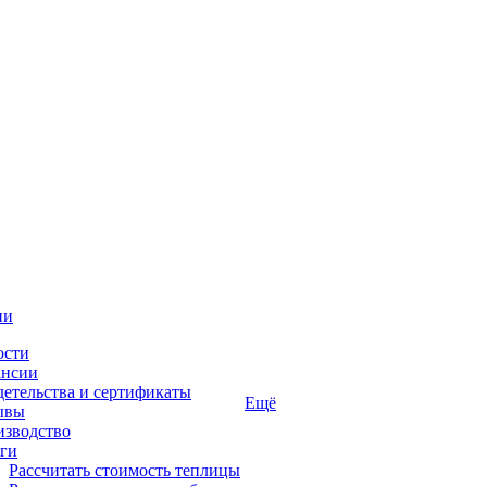
ии
ости
ансии
етельства и сертификаты
Ещё
ывы
изводство
ги
Рассчитать стоимость теплицы