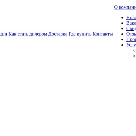
О компан
Нов
Вак
Свид
ции
Как стать дилером
Доставка
Где купить
Контакты
Отз
Про
Услу