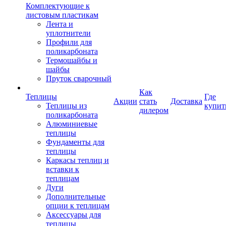
Комплектующие к
листовым пластикам
Лента и
уплотнители
Профили для
поликарбоната
Термошайбы и
шайбы
Пруток сварочный
Как
Теплицы
Где
Акции
стать
Доставка
Теплицы из
купит
дилером
поликарбоната
Алюминиевые
теплицы
Фундаменты для
теплицы
Каркасы теплиц и
вставки к
теплицам
Дуги
Дополнительные
опции к теплицам
Аксессуары для
теплицы