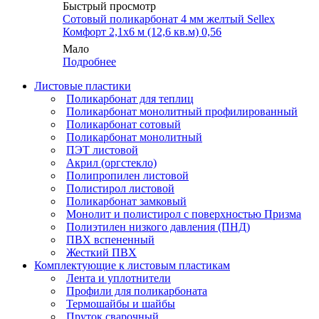
Быстрый просмотр
Сотовый поликарбонат 4 мм желтый Sellex
Комфорт 2,1х6 м (12,6 кв.м) 0,56
Мало
Подробнее
Листовые пластики
Поликарбонат для теплиц
Поликарбонат монолитный профилированный
Поликарбонат сотовый
Поликарбонат монолитный
ПЭТ листовой
Акрил (оргстекло)
Полипропилен листовой
Полистирол листовой
Поликарбонат замковый
Монолит и полистирол с поверхностью Призма
Полиэтилен низкого давления (ПНД)
ПВХ вспененный
Жесткий ПВХ
Комплектующие к листовым пластикам
Лента и уплотнители
Профили для поликарбоната
Термошайбы и шайбы
Пруток сварочный