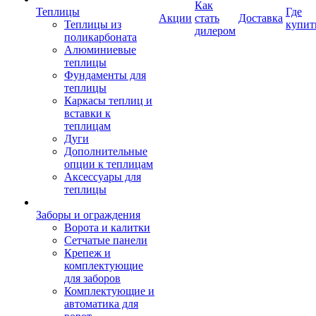
Как
Теплицы
Где
Акции
стать
Доставка
Теплицы из
купит
дилером
поликарбоната
Алюминиевые
теплицы
Фундаменты для
теплицы
Каркасы теплиц и
вставки к
теплицам
Дуги
Дополнительные
опции к теплицам
Аксессуары для
теплицы
Заборы и ограждения
Ворота и калитки
Сетчатые панели
Крепеж и
комплектующие
для заборов
Комплектующие и
автоматика для