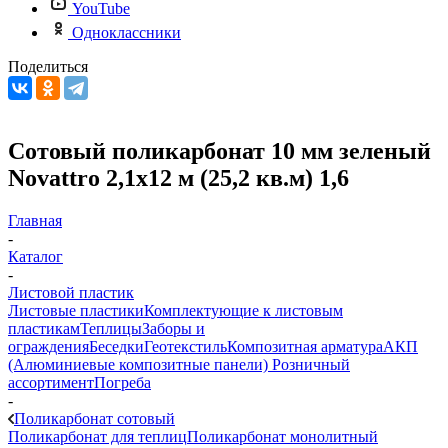
YouTube
Одноклассники
Поделиться
Сотовый поликарбонат 10 мм зеленый
Novattro 2,1х12 м (25,2 кв.м) 1,6
Главная
-
Каталог
-
Листовой пластик
Листовые пластики
Комплектующие к листовым
пластикам
Теплицы
Заборы и
ограждения
Беседки
Геотекстиль
Композитная арматура
АКП
(Алюминиевые композитные панели)
Розничный
ассортимент
Погреба
-
Поликарбонат сотовый
Поликарбонат для теплиц
Поликарбонат монолитный