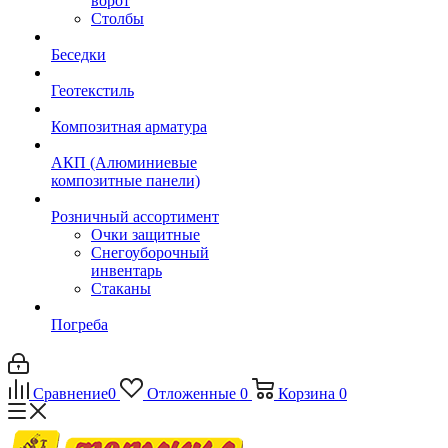
ворот
Столбы
Беседки
Геотекстиль
Композитная арматура
АКП (Алюминиевые
композитные панели)
Розничный ассортимент
Очки защитные
Снегоуборочный
инвентарь
Стаканы
Погреба
Сравнение
0
Отложенные
0
Корзина
0