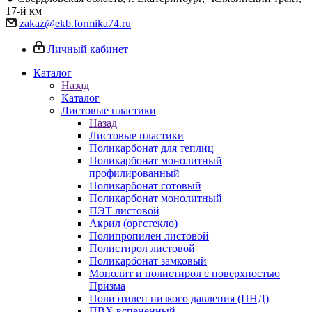
17-й км
zakaz@ekb.formika74.ru
Личный кабинет
Каталог
Назад
Каталог
Листовые пластики
Назад
Листовые пластики
Поликарбонат для теплиц
Поликарбонат монолитный
профилированный
Поликарбонат сотовый
Поликарбонат монолитный
ПЭТ листовой
Акрил (оргстекло)
Полипропилен листовой
Полистирол листовой
Поликарбонат замковый
Монолит и полистирол с поверхностью
Призма
Полиэтилен низкого давления (ПНД)
ПВХ вспененный