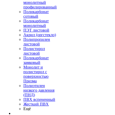
монолитный
профилированный
Поликарбонат
сотовый
Поликарбонат
монолитный
ПЭТ листовой
Акрил (оргстекло)
Полипропилен
листовой
Полистирол
листовой
Поликарбонат
замковый
Монолит и
полистирол с
поверхностью
Призма
Полиэтилен
низкого давления
(ПНД)
ПВХ вспененный
Жесткий ПВХ
Ещё