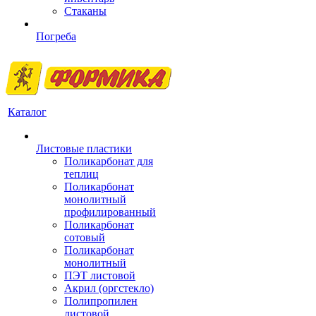
Стаканы
Погреба
Каталог
Листовые пластики
Поликарбонат для
теплиц
Поликарбонат
монолитный
профилированный
Поликарбонат
сотовый
Поликарбонат
монолитный
ПЭТ листовой
Акрил (оргстекло)
Полипропилен
листовой