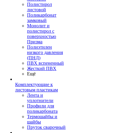
Полистирол
листовой
Поликарбонат
замковый
Монолит и
полистирол с
поверхностью
Призма
Полиэтилен
низкого давления
(ПНД)
ПВХ вспененный
Жесткий ПВХ
Ещё
Комплектующие к
листовым пластикам
Лента и
уплотнители
Профили для
поликарбоната
Термошайбы и
шайбы
Пруток сварочный