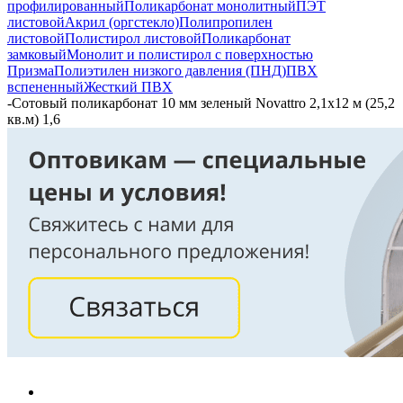
профилированный
Поликарбонат монолитный
ПЭТ
листовой
Акрил (оргстекло)
Полипропилен
листовой
Полистирол листовой
Поликарбонат
замковый
Монолит и полистирол с поверхностью
Призма
Полиэтилен низкого давления (ПНД)
ПВХ
вспененный
Жесткий ПВХ
-
Сотовый поликарбонат 10 мм зеленый Novattro 2,1х12 м (25,2
кв.м) 1,6