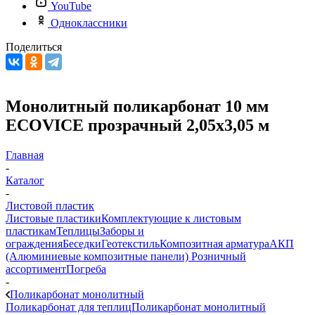
YouTube
Одноклассники
Поделиться
Монолитный поликарбонат 10 мм
ECOVICE прозрачный 2,05х3,05 м
Главная
-
Каталог
-
Листовой пластик
Листовые пластики
Комплектующие к листовым
пластикам
Теплицы
Заборы и
ограждения
Беседки
Геотекстиль
Композитная арматура
АКП
(Алюминиевые композитные панели)
Розничный
ассортимент
Погреба
-
Поликарбонат монолитный
Поликарбонат для теплиц
Поликарбонат монолитный