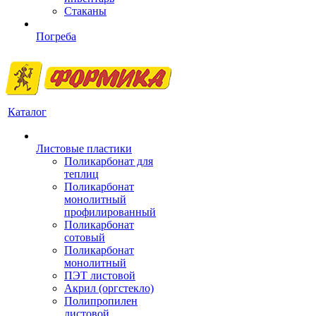
Стаканы
Погреба
Каталог
Листовые пластики
Поликарбонат для
теплиц
Поликарбонат
монолитный
профилированный
Поликарбонат
сотовый
Поликарбонат
монолитный
ПЭТ листовой
Акрил (оргстекло)
Полипропилен
листовой