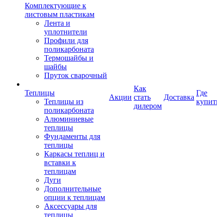
Комплектующие к
листовым пластикам
Лента и
уплотнители
Профили для
поликарбоната
Термошайбы и
шайбы
Пруток сварочный
Как
Теплицы
Где
Акции
стать
Доставка
Теплицы из
купит
дилером
поликарбоната
Алюминиевые
теплицы
Фундаменты для
теплицы
Каркасы теплиц и
вставки к
теплицам
Дуги
Дополнительные
опции к теплицам
Аксессуары для
теплицы