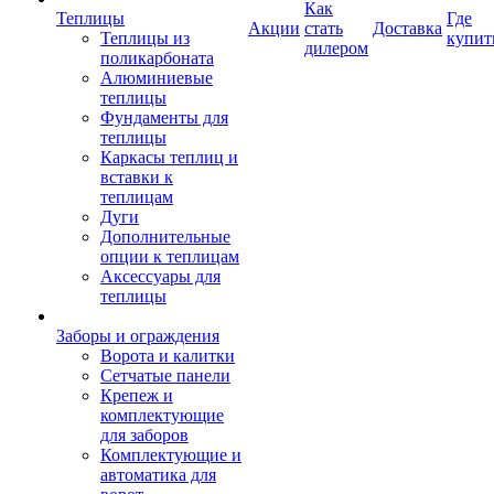
Как
Теплицы
Где
Акции
стать
Доставка
Теплицы из
купит
дилером
поликарбоната
Алюминиевые
теплицы
Фундаменты для
теплицы
Каркасы теплиц и
вставки к
теплицам
Дуги
Дополнительные
опции к теплицам
Аксессуары для
теплицы
Заборы и ограждения
Ворота и калитки
Сетчатые панели
Крепеж и
комплектующие
для заборов
Комплектующие и
автоматика для