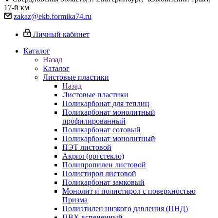
17-й км
zakaz@ekb.formika74.ru
Личный кабинет
Каталог
Назад
Каталог
Листовые пластики
Назад
Листовые пластики
Поликарбонат для теплиц
Поликарбонат монолитный
профилированный
Поликарбонат сотовый
Поликарбонат монолитный
ПЭТ листовой
Акрил (оргстекло)
Полипропилен листовой
Полистирол листовой
Поликарбонат замковый
Монолит и полистирол с поверхностью
Призма
Полиэтилен низкого давления (ПНД)
ПВХ вспененный