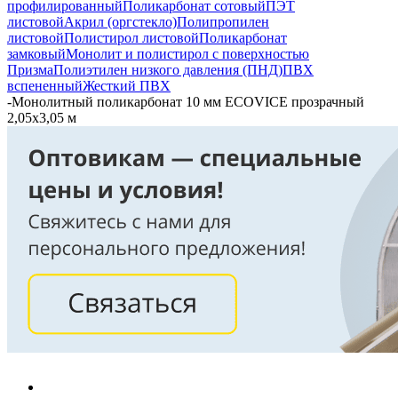
профилированный
Поликарбонат сотовый
ПЭТ
листовой
Акрил (оргстекло)
Полипропилен
листовой
Полистирол листовой
Поликарбонат
замковый
Монолит и полистирол с поверхностью
Призма
Полиэтилен низкого давления (ПНД)
ПВХ
вспененный
Жесткий ПВХ
-
Монолитный поликарбонат 10 мм ECOVICE прозрачный
2,05х3,05 м