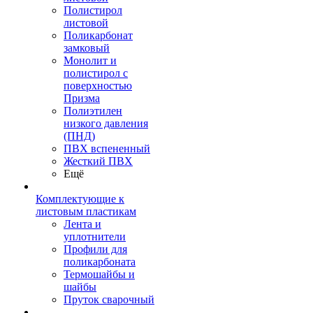
Полистирол
листовой
Поликарбонат
замковый
Монолит и
полистирол с
поверхностью
Призма
Полиэтилен
низкого давления
(ПНД)
ПВХ вспененный
Жесткий ПВХ
Ещё
Комплектующие к
листовым пластикам
Лента и
уплотнители
Профили для
поликарбоната
Термошайбы и
шайбы
Пруток сварочный