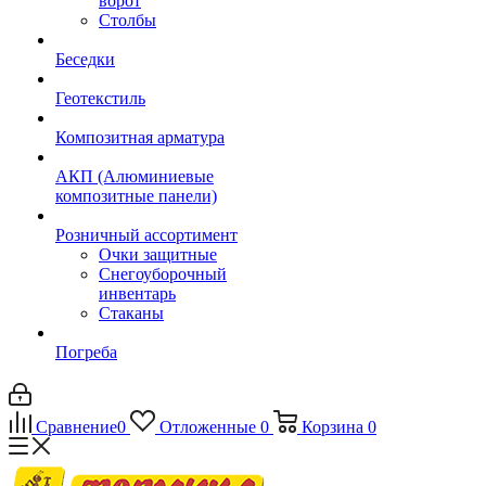
ворот
Столбы
Беседки
Геотекстиль
Композитная арматура
АКП (Алюминиевые
композитные панели)
Розничный ассортимент
Очки защитные
Снегоуборочный
инвентарь
Стаканы
Погреба
Сравнение
0
Отложенные
0
Корзина
0