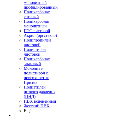
монолитный
профилированный
Поликарбонат
сотовый
Поликарбонат
монолитный
ПЭТ листовой
Акрил (оргстекло)
Полипропилен
листовой
Полистирол
листовой
Поликарбонат
замковый
Монолит и
полистирол с
поверхностью
Призма
Полиэтилен
низкого давления
(ПНД)
ПВХ вспененный
Жесткий ПВХ
Ещё