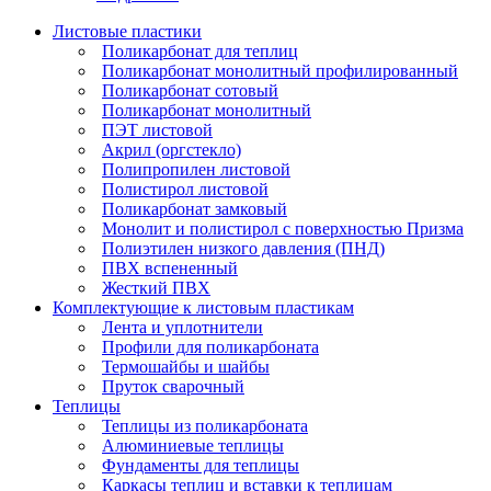
Листовые пластики
Поликарбонат для теплиц
Поликарбонат монолитный профилированный
Поликарбонат сотовый
Поликарбонат монолитный
ПЭТ листовой
Акрил (оргстекло)
Полипропилен листовой
Полистирол листовой
Поликарбонат замковый
Монолит и полистирол с поверхностью Призма
Полиэтилен низкого давления (ПНД)
ПВХ вспененный
Жесткий ПВХ
Комплектующие к листовым пластикам
Лента и уплотнители
Профили для поликарбоната
Термошайбы и шайбы
Пруток сварочный
Теплицы
Теплицы из поликарбоната
Алюминиевые теплицы
Фундаменты для теплицы
Каркасы теплиц и вставки к теплицам