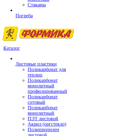
Стаканы
Погреба
Каталог
Листовые пластики
Поликарбонат для
теплиц
Поликарбонат
монолитный
профилированный
Поликарбонат
сотовый
Поликарбонат
монолитный
ПЭТ листовой
Акрил (оргстекло)
Полипропилен
листовой