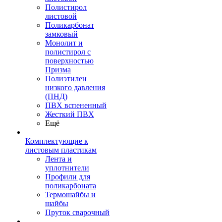
Полистирол
листовой
Поликарбонат
замковый
Монолит и
полистирол с
поверхностью
Призма
Полиэтилен
низкого давления
(ПНД)
ПВХ вспененный
Жесткий ПВХ
Ещё
Комплектующие к
листовым пластикам
Лента и
уплотнители
Профили для
поликарбоната
Термошайбы и
шайбы
Пруток сварочный