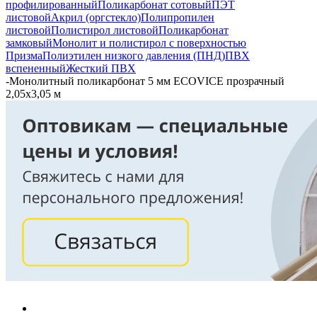
профилированный
Поликарбонат сотовый
ПЭТ
листовой
Акрил (оргстекло)
Полипропилен
листовой
Полистирол листовой
Поликарбонат
замковый
Монолит и полистирол с поверхностью
Призма
Полиэтилен низкого давления (ПНД)
ПВХ
вспененный
Жесткий ПВХ
-
Монолитный поликарбонат 5 мм ECOVICE прозрачный
2,05х3,05 м