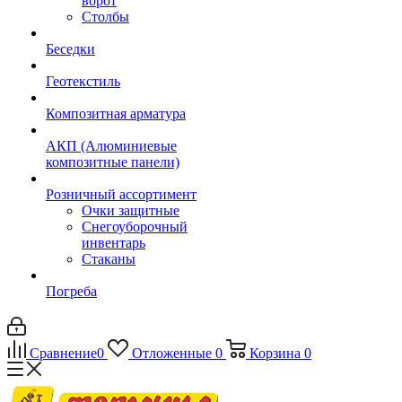
ворот
Столбы
Беседки
Геотекстиль
Композитная арматура
АКП (Алюминиевые
композитные панели)
Розничный ассортимент
Очки защитные
Снегоуборочный
инвентарь
Стаканы
Погреба
Сравнение
0
Отложенные
0
Корзина
0