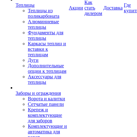
Как
Теплицы
Где
Акции
стать
Доставка
Теплицы из
купит
дилером
поликарбоната
Алюминиевые
теплицы
Фундаменты для
теплицы
Каркасы теплиц и
вставки к
теплицам
Дуги
Дополнительные
опции к теплицам
Аксессуары для
теплицы
Заборы и ограждения
Ворота и калитки
Сетчатые панели
Крепеж и
комплектующие
для заборов
Комплектующие и
автоматика для