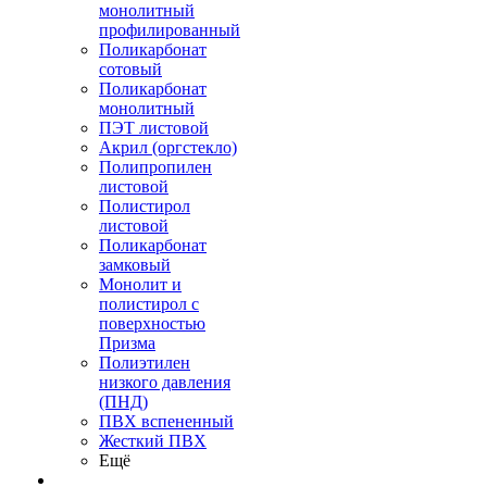
монолитный
профилированный
Поликарбонат
сотовый
Поликарбонат
монолитный
ПЭТ листовой
Акрил (оргстекло)
Полипропилен
листовой
Полистирол
листовой
Поликарбонат
замковый
Монолит и
полистирол с
поверхностью
Призма
Полиэтилен
низкого давления
(ПНД)
ПВХ вспененный
Жесткий ПВХ
Ещё