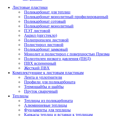
Листовые пластики
Поликарбонат для теплиц
Поликарбонат монолитный профилированный
Поликарбонат сотовый
Поликарбонат монолитный
ПЭТ листовой
Акрил (оргстекло)
Полипропилен листовой
Полистирол листовой
Поликарбонат замковый
Монолит и полистирол с поверхностью Призма
Полиэтилен низкого давления (ПНД)
ПВХ вспененный
Жесткий ПВХ
Комплектующие к листовым пластикам
Лента и уплотнители
Профили для поликарбоната
Термошайбы и шайбы
Пруток сварочный
Теплицы
Теплицы из поликарбоната
Алюминиевые теплицы
Фундаменты для теплицы
Каркасы теплиц и вставки к теплицам