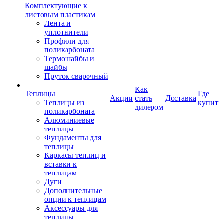
Комплектующие к
листовым пластикам
Лента и
уплотнители
Профили для
поликарбоната
Термошайбы и
шайбы
Пруток сварочный
Как
Теплицы
Где
Акции
стать
Доставка
Теплицы из
купит
дилером
поликарбоната
Алюминиевые
теплицы
Фундаменты для
теплицы
Каркасы теплиц и
вставки к
теплицам
Дуги
Дополнительные
опции к теплицам
Аксессуары для
теплицы