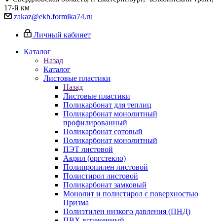
17-й км
zakaz@ekb.formika74.ru
Личный кабинет
Каталог
Назад
Каталог
Листовые пластики
Назад
Листовые пластики
Поликарбонат для теплиц
Поликарбонат монолитный
профилированный
Поликарбонат сотовый
Поликарбонат монолитный
ПЭТ листовой
Акрил (оргстекло)
Полипропилен листовой
Полистирол листовой
Поликарбонат замковый
Монолит и полистирол с поверхностью
Призма
Полиэтилен низкого давления (ПНД)
ПВХ вспененный