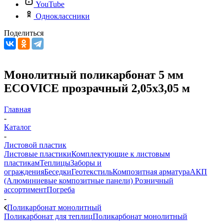
YouTube
Одноклассники
Поделиться
Монолитный поликарбонат 5 мм
ECOVICE прозрачный 2,05х3,05 м
Главная
-
Каталог
-
Листовой пластик
Листовые пластики
Комплектующие к листовым
пластикам
Теплицы
Заборы и
ограждения
Беседки
Геотекстиль
Композитная арматура
АКП
(Алюминиевые композитные панели)
Розничный
ассортимент
Погреба
-
Поликарбонат монолитный
Поликарбонат для теплиц
Поликарбонат монолитный