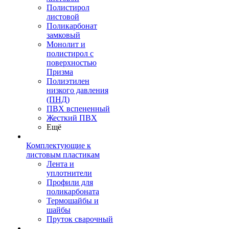
Полистирол
листовой
Поликарбонат
замковый
Монолит и
полистирол с
поверхностью
Призма
Полиэтилен
низкого давления
(ПНД)
ПВХ вспененный
Жесткий ПВХ
Ещё
Комплектующие к
листовым пластикам
Лента и
уплотнители
Профили для
поликарбоната
Термошайбы и
шайбы
Пруток сварочный