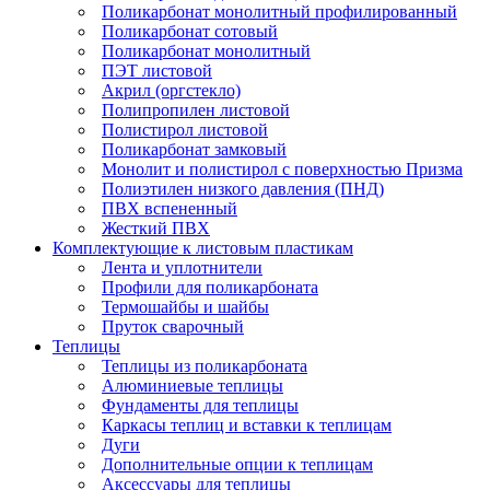
Поликарбонат монолитный профилированный
Поликарбонат сотовый
Поликарбонат монолитный
ПЭТ листовой
Акрил (оргстекло)
Полипропилен листовой
Полистирол листовой
Поликарбонат замковый
Монолит и полистирол с поверхностью Призма
Полиэтилен низкого давления (ПНД)
ПВХ вспененный
Жесткий ПВХ
Комплектующие к листовым пластикам
Лента и уплотнители
Профили для поликарбоната
Термошайбы и шайбы
Пруток сварочный
Теплицы
Теплицы из поликарбоната
Алюминиевые теплицы
Фундаменты для теплицы
Каркасы теплиц и вставки к теплицам
Дуги
Дополнительные опции к теплицам
Аксессуары для теплицы