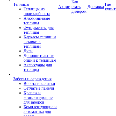
Как
Теплицы
Где
Акции
стать
Доставка
Теплицы из
купит
дилером
поликарбоната
Алюминиевые
теплицы
Фундаменты для
теплицы
Каркасы теплиц и
вставки к
теплицам
Дуги
Дополнительные
опции к теплицам
Аксессуары для
теплицы
Заборы и ограждения
Ворота и калитки
Сетчатые панели
Крепеж и
комплектующие
для заборов
Комплектующие и
автоматика для