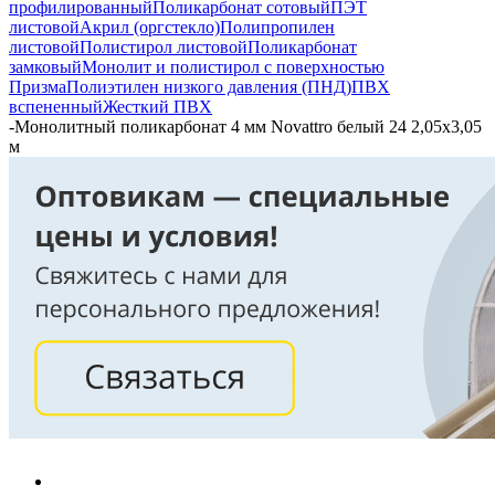
профилированный
Поликарбонат сотовый
ПЭТ
листовой
Акрил (оргстекло)
Полипропилен
листовой
Полистирол листовой
Поликарбонат
замковый
Монолит и полистирол с поверхностью
Призма
Полиэтилен низкого давления (ПНД)
ПВХ
вспененный
Жесткий ПВХ
-
Монолитный поликарбонат 4 мм Novattro белый 24 2,05х3,05
м