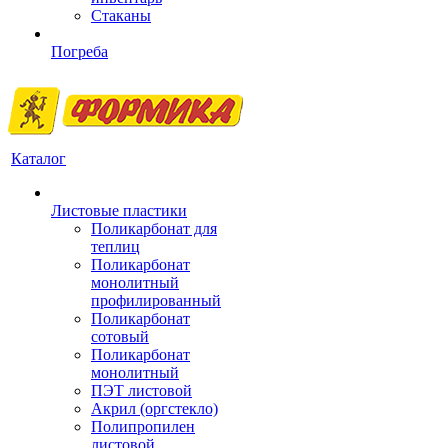
Стаканы
Погреба
Каталог
Листовые пластики
Поликарбонат для
теплиц
Поликарбонат
монолитный
профилированный
Поликарбонат
сотовый
Поликарбонат
монолитный
ПЭТ листовой
Акрил (оргстекло)
Полипропилен
листовой