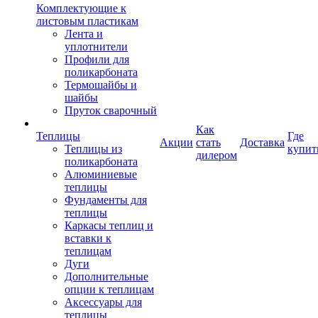
Комплектующие к
листовым пластикам
Лента и
уплотнители
Профили для
поликарбоната
Термошайбы и
шайбы
Пруток сварочный
Как
Теплицы
Где
Акции
стать
Доставка
Теплицы из
купит
дилером
поликарбоната
Алюминиевые
теплицы
Фундаменты для
теплицы
Каркасы теплиц и
вставки к
теплицам
Дуги
Дополнительные
опции к теплицам
Аксессуары для
теплицы