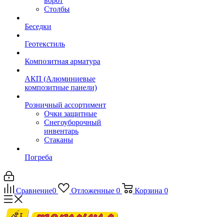
ворот
Столбы
Беседки
Геотекстиль
Композитная арматура
АКП (Алюминиевые
композитные панели)
Розничный ассортимент
Очки защитные
Снегоуборочный
инвентарь
Стаканы
Погреба
Сравнение
0
Отложенные
0
Корзина
0