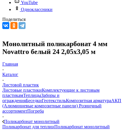
YouTube
Одноклассники
Поделиться
Монолитный поликарбонат 4 мм
Novattro белый 24 2,05х3,05 м
Главная
-
Каталог
-
Листовой пластик
Листовые пластики
Комплектующие к листовым
пластикам
Теплицы
Заборы и
ограждения
Беседки
Геотекстиль
Композитная арматура
АКП
(Алюминиевые композитные панели)
Розничный
ассортимент
Погреба
-
Поликарбонат монолитный
Поликарбонат для теплиц
Поликарбонат монолитный