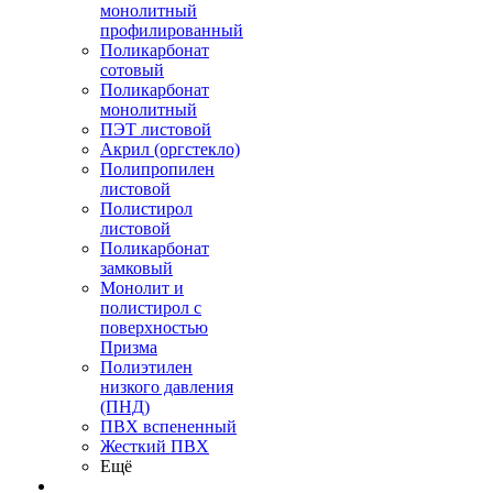
монолитный
профилированный
Поликарбонат
сотовый
Поликарбонат
монолитный
ПЭТ листовой
Акрил (оргстекло)
Полипропилен
листовой
Полистирол
листовой
Поликарбонат
замковый
Монолит и
полистирол с
поверхностью
Призма
Полиэтилен
низкого давления
(ПНД)
ПВХ вспененный
Жесткий ПВХ
Ещё