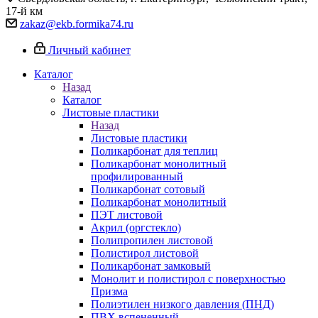
17-й км
zakaz@ekb.formika74.ru
Личный кабинет
Каталог
Назад
Каталог
Листовые пластики
Назад
Листовые пластики
Поликарбонат для теплиц
Поликарбонат монолитный
профилированный
Поликарбонат сотовый
Поликарбонат монолитный
ПЭТ листовой
Акрил (оргстекло)
Полипропилен листовой
Полистирол листовой
Поликарбонат замковый
Монолит и полистирол с поверхностью
Призма
Полиэтилен низкого давления (ПНД)
ПВХ вспененный