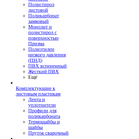
Полистирол
листовой
Поликарбонат
замковый
Монолит и
полистирол с
поверхностью
Призма
Полиэтилен
низкого давления
(ПНД)
ПВХ вспененный
Жесткий ПВХ
Ещё
Комплектующие к
листовым пластикам
Лента и
уплотнители
Профили для
поликарбоната
Термошайбы и
шайбы
Пруток сварочный