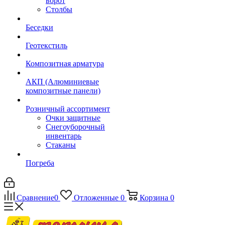
ворот
Столбы
Беседки
Геотекстиль
Композитная арматура
АКП (Алюминиевые
композитные панели)
Розничный ассортимент
Очки защитные
Снегоуборочный
инвентарь
Стаканы
Погреба
Сравнение
0
Отложенные
0
Корзина
0