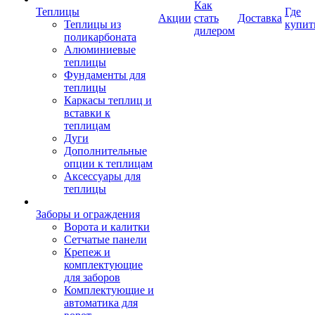
Как
Теплицы
Где
Акции
стать
Доставка
Теплицы из
купит
дилером
поликарбоната
Алюминиевые
теплицы
Фундаменты для
теплицы
Каркасы теплиц и
вставки к
теплицам
Дуги
Дополнительные
опции к теплицам
Аксессуары для
теплицы
Заборы и ограждения
Ворота и калитки
Сетчатые панели
Крепеж и
комплектующие
для заборов
Комплектующие и
автоматика для