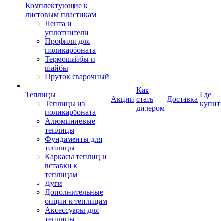
Комплектующие к
листовым пластикам
Лента и
уплотнители
Профили для
поликарбоната
Термошайбы и
шайбы
Пруток сварочный
Как
Теплицы
Где
Акции
стать
Доставка
Теплицы из
купит
дилером
поликарбоната
Алюминиевые
теплицы
Фундаменты для
теплицы
Каркасы теплиц и
вставки к
теплицам
Дуги
Дополнительные
опции к теплицам
Аксессуары для
теплицы