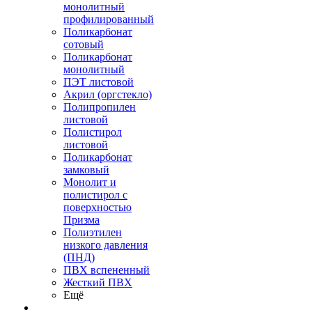
монолитный
профилированный
Поликарбонат
сотовый
Поликарбонат
монолитный
ПЭТ листовой
Акрил (оргстекло)
Полипропилен
листовой
Полистирол
листовой
Поликарбонат
замковый
Монолит и
полистирол с
поверхностью
Призма
Полиэтилен
низкого давления
(ПНД)
ПВХ вспененный
Жесткий ПВХ
Ещё