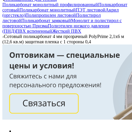
Поликарбонат монолитный профилированный
Поликарбонат
сотовый
Поликарбонат монолитный
ПЭТ листовой
Акрил
(оргстекло)
Полипропилен листовой
Полистирол
листовой
Поликарбонат замковый
Монолит и полистирол с
поверхностью Призма
Полиэтилен низкого давления
(ПНД)
ПВХ вспененный
Жесткий ПВХ
-
Сотовый поликарбонат 4 мм прозрачный PolyPrime 2,1х6 м
(12,6 кв.м) защитная пленка с 1 стороны 0,4