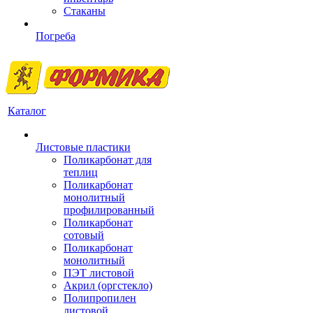
Стаканы
Погреба
Каталог
Листовые пластики
Поликарбонат для
теплиц
Поликарбонат
монолитный
профилированный
Поликарбонат
сотовый
Поликарбонат
монолитный
ПЭТ листовой
Акрил (оргстекло)
Полипропилен
листовой