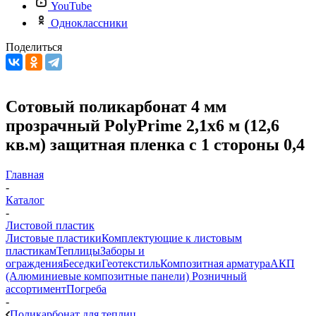
YouTube
Одноклассники
Поделиться
Сотовый поликарбонат 4 мм
прозрачный PolyPrime 2,1х6 м (12,6
кв.м) защитная пленка с 1 стороны 0,4
Главная
-
Каталог
-
Листовой пластик
Листовые пластики
Комплектующие к листовым
пластикам
Теплицы
Заборы и
ограждения
Беседки
Геотекстиль
Композитная арматура
АКП
(Алюминиевые композитные панели)
Розничный
ассортимент
Погреба
-
Поликарбонат для теплиц