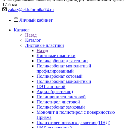
17-й км
zakaz@ekb.formika74.ru
Личный кабинет
Каталог
Назад
Каталог
Листовые пластики
Назад
Листовые пластики
Поликарбонат для теплиц
Поликарбонат монолитный
профилированный
Поликарбонат сотовый
Поликарбонат монолитный
ПЭТ листовой
Акрил (оргстекло)
Полипропилен листовой
Полистирол листовой
Поликарбонат замковый
Монолит и полистирол с поверхностью
Призма
Полиэтилен низкого давления (ПНД)
ПВХ вспененный