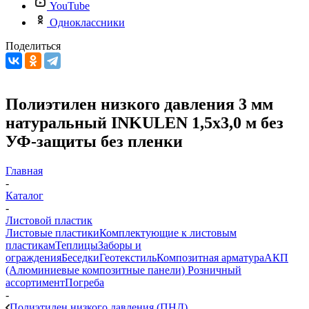
YouTube
Одноклассники
Поделиться
Полиэтилен низкого давления 3 мм
натуральный INKULEN 1,5х3,0 м без
УФ-защиты без пленки
Главная
-
Каталог
-
Листовой пластик
Листовые пластики
Комплектующие к листовым
пластикам
Теплицы
Заборы и
ограждения
Беседки
Геотекстиль
Композитная арматура
АКП
(Алюминиевые композитные панели)
Розничный
ассортимент
Погреба
-
Полиэтилен низкого давления (ПНД)