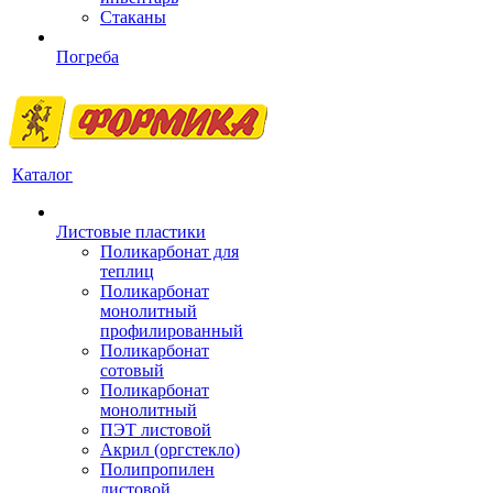
Стаканы
Погреба
Каталог
Листовые пластики
Поликарбонат для
теплиц
Поликарбонат
монолитный
профилированный
Поликарбонат
сотовый
Поликарбонат
монолитный
ПЭТ листовой
Акрил (оргстекло)
Полипропилен
листовой