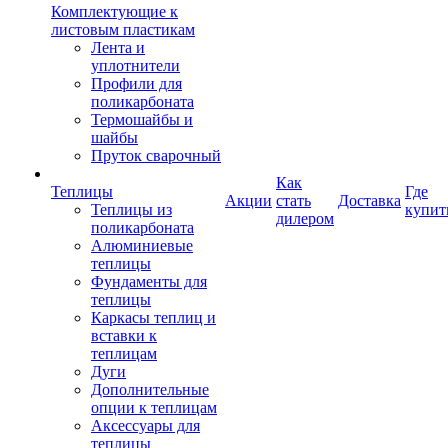
Комплектующие к
листовым пластикам
Лента и
уплотнители
Профили для
поликарбоната
Термошайбы и
шайбы
Пруток сварочный
Как
Теплицы
Где
Акции
стать
Доставка
Теплицы из
купит
дилером
поликарбоната
Алюминиевые
теплицы
Фундаменты для
теплицы
Каркасы теплиц и
вставки к
теплицам
Дуги
Дополнительные
опции к теплицам
Аксессуары для
теплицы