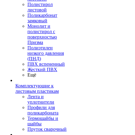
Полистирол
листовой
Поликарбонат
замковый
Монолит и
полистирол с
поверхностью
Призма
Полиэтилен
низкого давления
(ПНД)
ПВХ вспененный
Жесткий ПВХ
Ещё
Комплектующие к
листовым пластикам
Лента и
уплотнители
Профили для
поликарбоната
Термошайбы и
шайбы
Пруток сварочный