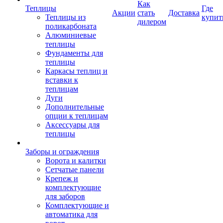
Как
Теплицы
Где
Акции
стать
Доставка
Теплицы из
купит
дилером
поликарбоната
Алюминиевые
теплицы
Фундаменты для
теплицы
Каркасы теплиц и
вставки к
теплицам
Дуги
Дополнительные
опции к теплицам
Аксессуары для
теплицы
Заборы и ограждения
Ворота и калитки
Сетчатые панели
Крепеж и
комплектующие
для заборов
Комплектующие и
автоматика для