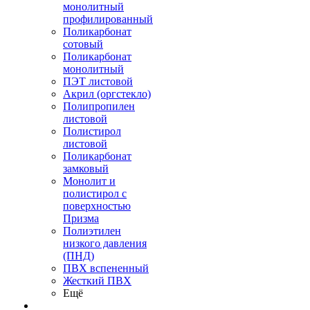
монолитный
профилированный
Поликарбонат
сотовый
Поликарбонат
монолитный
ПЭТ листовой
Акрил (оргстекло)
Полипропилен
листовой
Полистирол
листовой
Поликарбонат
замковый
Монолит и
полистирол с
поверхностью
Призма
Полиэтилен
низкого давления
(ПНД)
ПВХ вспененный
Жесткий ПВХ
Ещё