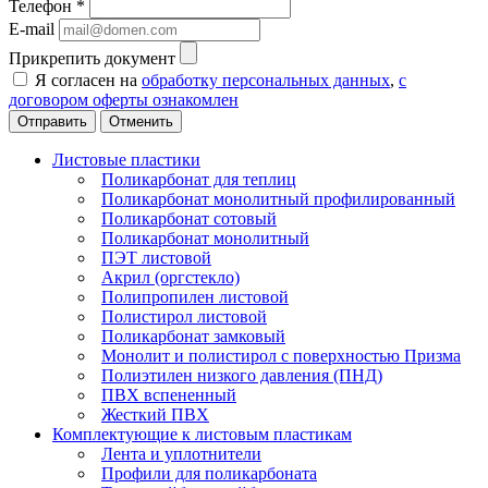
Телефон
*
E-mail
Прикрепить документ
Я согласен на
обработку персональных данных
,
с
договором оферты ознакомлен
Отменить
Листовые пластики
Поликарбонат для теплиц
Поликарбонат монолитный профилированный
Поликарбонат сотовый
Поликарбонат монолитный
ПЭТ листовой
Акрил (оргстекло)
Полипропилен листовой
Полистирол листовой
Поликарбонат замковый
Монолит и полистирол с поверхностью Призма
Полиэтилен низкого давления (ПНД)
ПВХ вспененный
Жесткий ПВХ
Комплектующие к листовым пластикам
Лента и уплотнители
Профили для поликарбоната