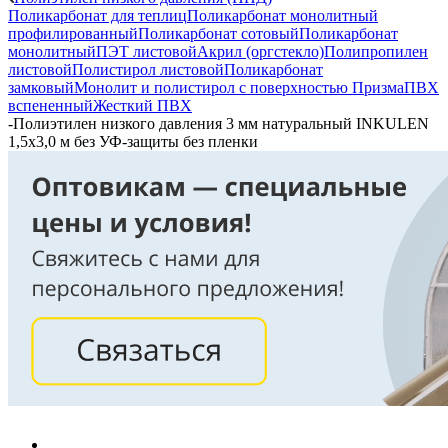
Поликарбонат для теплиц
Поликарбонат монолитный
профилированный
Поликарбонат сотовый
Поликарбонат
монолитный
ПЭТ листовой
Акрил (оргстекло)
Полипропилен
листовой
Полистирол листовой
Поликарбонат
замковый
Монолит и полистирол с поверхностью Призма
ПВХ
вспененный
Жесткий ПВХ
-
Полиэтилен низкого давления 3 мм натуральный INKULEN
1,5х3,0 м без УФ-защиты без пленки