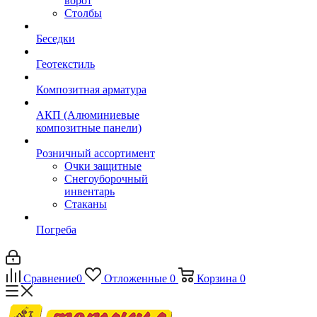
ворот
Столбы
Беседки
Геотекстиль
Композитная арматура
АКП (Алюминиевые
композитные панели)
Розничный ассортимент
Очки защитные
Снегоуборочный
инвентарь
Стаканы
Погреба
Сравнение
0
Отложенные
0
Корзина
0