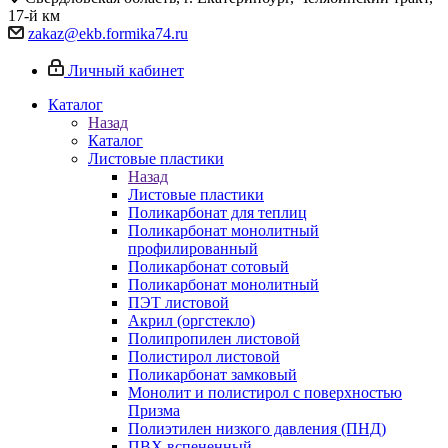
17-й км
zakaz@ekb.formika74.ru
Личный кабинет
Каталог
Назад
Каталог
Листовые пластики
Назад
Листовые пластики
Поликарбонат для теплиц
Поликарбонат монолитный
профилированный
Поликарбонат сотовый
Поликарбонат монолитный
ПЭТ листовой
Акрил (оргстекло)
Полипропилен листовой
Полистирол листовой
Поликарбонат замковый
Монолит и полистирол с поверхностью
Призма
Полиэтилен низкого давления (ПНД)
ПВХ вспененный