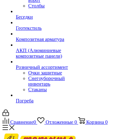
ворот
Столбы
Беседки
Геотекстиль
Композитная арматура
АКП (Алюминиевые
композитные панели)
Розничный ассортимент
Очки защитные
Снегоуборочный
инвентарь
Стаканы
Погреба
Сравнение
0
Отложенные
0
Корзина
0