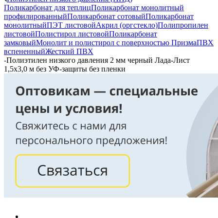
Поликарбонат для теплиц
Поликарбонат монолитный
профилированный
Поликарбонат сотовый
Поликарбонат
монолитный
ПЭТ листовой
Акрил (оргстекло)
Полипропилен
листовой
Полистирол листовой
Поликарбонат
замковый
Монолит и полистирол с поверхностью Призма
ПВХ
вспененный
Жесткий ПВХ
-
Полиэтилен низкого давления 2 мм черный Лада-Лист
1,5х3,0 м без УФ-защиты без пленки