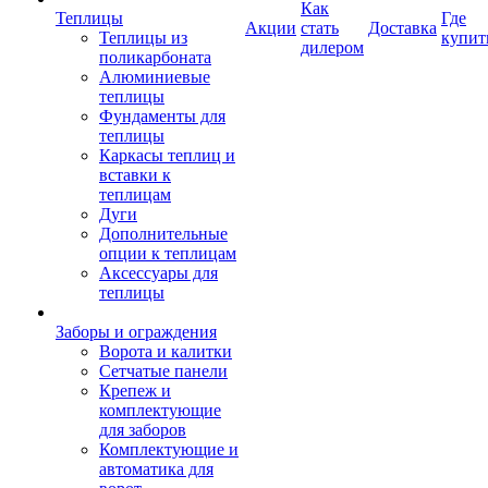
Как
Теплицы
Где
Акции
стать
Доставка
Теплицы из
купит
дилером
поликарбоната
Алюминиевые
теплицы
Фундаменты для
теплицы
Каркасы теплиц и
вставки к
теплицам
Дуги
Дополнительные
опции к теплицам
Аксессуары для
теплицы
Заборы и ограждения
Ворота и калитки
Сетчатые панели
Крепеж и
комплектующие
для заборов
Комплектующие и
автоматика для