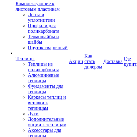
Комплектующие к
листовым пластикам
Лента и
уплотнители
Профили для
поликарбоната
Термошайбы и
шайбы
Пруток сварочный
Как
Теплицы
Где
Акции
стать
Доставка
Теплицы из
купит
дилером
поликарбоната
Алюминиевые
теплицы
Фундаменты для
теплицы
Каркасы теплиц и
вставки к
теплицам
Дуги
Дополнительные
опции к теплицам
Аксессуары для
теплицы