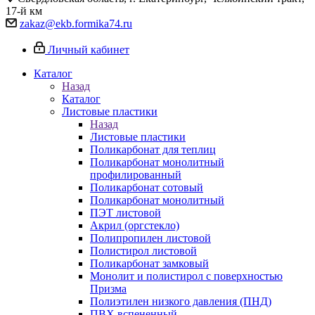
17-й км
zakaz@ekb.formika74.ru
Личный кабинет
Каталог
Назад
Каталог
Листовые пластики
Назад
Листовые пластики
Поликарбонат для теплиц
Поликарбонат монолитный
профилированный
Поликарбонат сотовый
Поликарбонат монолитный
ПЭТ листовой
Акрил (оргстекло)
Полипропилен листовой
Полистирол листовой
Поликарбонат замковый
Монолит и полистирол с поверхностью
Призма
Полиэтилен низкого давления (ПНД)
ПВХ вспененный