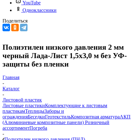
YouTube
Одноклассники
Поделиться
Полиэтилен низкого давления 2 мм
черный Лада-Лист 1,5х3,0 м без УФ-
защиты без пленки
Главная
-
Каталог
-
Листовой пластик
Листовые пластики
Комплектующие к листовым
пластикам
Теплицы
Заборы и
ограждения
Беседки
Геотекстиль
Композитная арматура
АКП
(Алюминиевые композитные панели)
Розничный
ассортимент
Погреба
-
Полиэтилен низкого давления (ПНД)