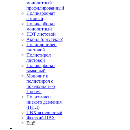
монолитный
профилированный
Поликарбонат
сотовый
Поликарбонат
монолитный
ПЭТ листовой
Акрил (оргстекло)
Полипропилен
листовой
Полистирол
листовой
Поликарбонат
замковый
Монолит и
полистирол с
поверхностью
Призма
Полиэтилен
низкого давления
(ПНД)
ПВХ вспененный
Жесткий ПВХ
Ещё