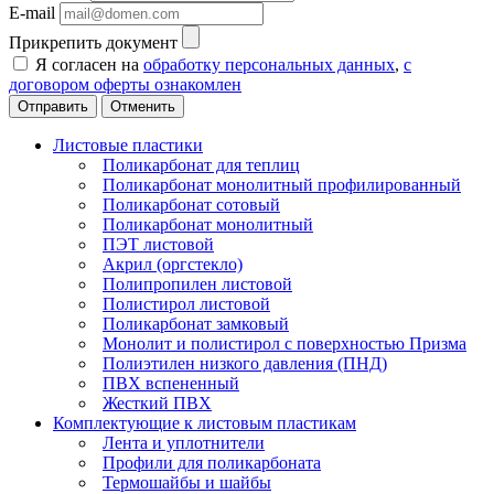
E-mail
Прикрепить документ
Я согласен на
обработку персональных данных
,
с
договором оферты ознакомлен
Отменить
Листовые пластики
Поликарбонат для теплиц
Поликарбонат монолитный профилированный
Поликарбонат сотовый
Поликарбонат монолитный
ПЭТ листовой
Акрил (оргстекло)
Полипропилен листовой
Полистирол листовой
Поликарбонат замковый
Монолит и полистирол с поверхностью Призма
Полиэтилен низкого давления (ПНД)
ПВХ вспененный
Жесткий ПВХ
Комплектующие к листовым пластикам
Лента и уплотнители
Профили для поликарбоната
Термошайбы и шайбы