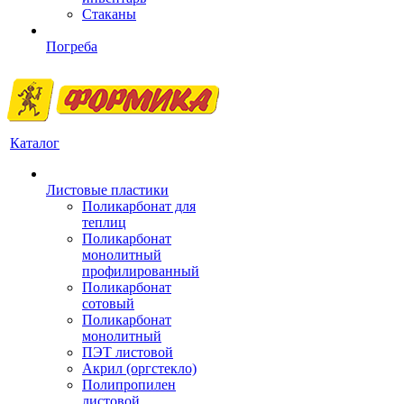
Стаканы
Погреба
Каталог
Листовые пластики
Поликарбонат для
теплиц
Поликарбонат
монолитный
профилированный
Поликарбонат
сотовый
Поликарбонат
монолитный
ПЭТ листовой
Акрил (оргстекло)
Полипропилен
листовой