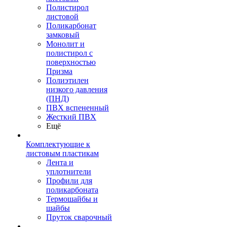
Полистирол
листовой
Поликарбонат
замковый
Монолит и
полистирол с
поверхностью
Призма
Полиэтилен
низкого давления
(ПНД)
ПВХ вспененный
Жесткий ПВХ
Ещё
Комплектующие к
листовым пластикам
Лента и
уплотнители
Профили для
поликарбоната
Термошайбы и
шайбы
Пруток сварочный