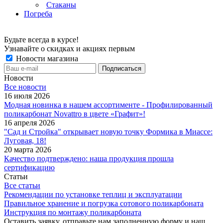
Стаканы
Погреба
Будьте всегда в курсе!
Узнавайте о скидках и акциях первым
Новости магазина
Новости
Все новости
16 июля 2026
Модная новинка в нашем ассортименте - Профилированный
поликарбонат Novattro в цвете «Графит»!
16 апреля 2026
"Сад и Стройка" открывает новую точку Формика в Миассе:
Луговая, 18!
20 марта 2026
Качество подтверждено: наша продукция прошла
сертификацию
Статьи
Все статьи
Рекомендации по установке теплиц и эксплуатации
Правильное хранение и погрузка сотового поликарбоната
Инструкция по монтажу поликарбоната
Оставить заявку, отправьте нам заполненную форму и наш