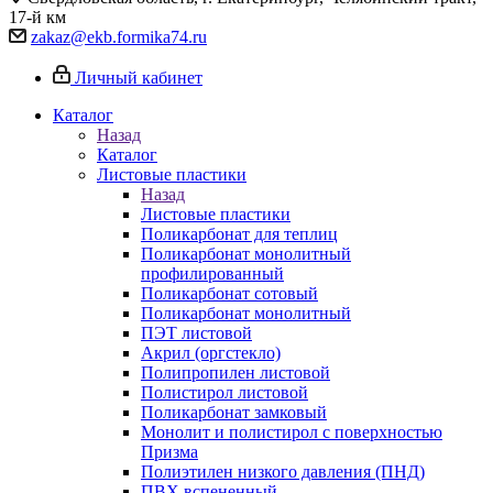
17-й км
zakaz@ekb.formika74.ru
Личный кабинет
Каталог
Назад
Каталог
Листовые пластики
Назад
Листовые пластики
Поликарбонат для теплиц
Поликарбонат монолитный
профилированный
Поликарбонат сотовый
Поликарбонат монолитный
ПЭТ листовой
Акрил (оргстекло)
Полипропилен листовой
Полистирол листовой
Поликарбонат замковый
Монолит и полистирол с поверхностью
Призма
Полиэтилен низкого давления (ПНД)
ПВХ вспененный