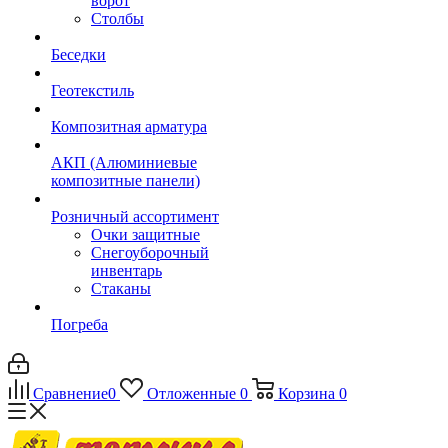
ворот
Столбы
Беседки
Геотекстиль
Композитная арматура
АКП (Алюминиевые
композитные панели)
Розничный ассортимент
Очки защитные
Снегоуборочный
инвентарь
Стаканы
Погреба
Сравнение
0
Отложенные
0
Корзина
0