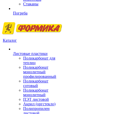
Стаканы
Погреба
Каталог
Листовые пластики
Поликарбонат для
теплиц
Поликарбонат
монолитный
профилированный
Поликарбонат
сотовый
Поликарбонат
монолитный
ПЭТ листовой
Акрил (оргстекло)
Полипропилен
листовой