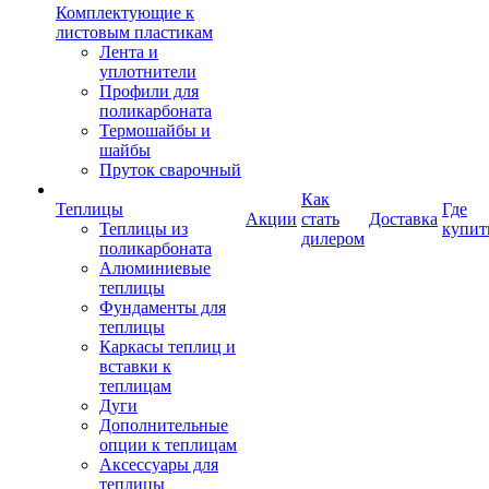
Комплектующие к
листовым пластикам
Лента и
уплотнители
Профили для
поликарбоната
Термошайбы и
шайбы
Пруток сварочный
Как
Теплицы
Где
Акции
стать
Доставка
Теплицы из
купит
дилером
поликарбоната
Алюминиевые
теплицы
Фундаменты для
теплицы
Каркасы теплиц и
вставки к
теплицам
Дуги
Дополнительные
опции к теплицам
Аксессуары для
теплицы