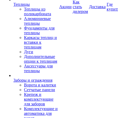
Как
Теплицы
Где
Акции
стать
Доставка
Теплицы из
купит
дилером
поликарбоната
Алюминиевые
теплицы
Фундаменты для
теплицы
Каркасы теплиц и
вставки к
теплицам
Дуги
Дополнительные
опции к теплицам
Аксессуары для
теплицы
Заборы и ограждения
Ворота и калитки
Сетчатые панели
Крепеж и
комплектующие
для заборов
Комплектующие и
автоматика для