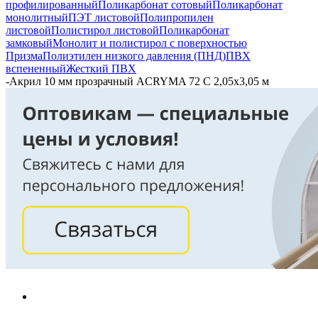
профилированный
Поликарбонат сотовый
Поликарбонат
монолитный
ПЭТ листовой
Полипропилен
листовой
Полистирол листовой
Поликарбонат
замковый
Монолит и полистирол с поверхностью
Призма
Полиэтилен низкого давления (ПНД)
ПВХ
вспененный
Жесткий ПВХ
-
Акрил 10 мм прозрачный ACRYMA 72 C 2,05х3,05 м