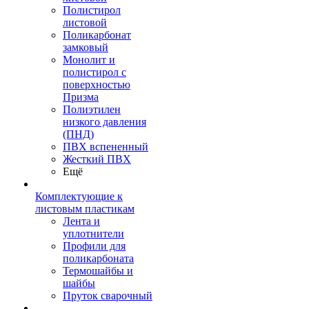
Полистирол
листовой
Поликарбонат
замковый
Монолит и
полистирол с
поверхностью
Призма
Полиэтилен
низкого давления
(ПНД)
ПВХ вспененный
Жесткий ПВХ
Ещё
Комплектующие к
листовым пластикам
Лента и
уплотнители
Профили для
поликарбоната
Термошайбы и
шайбы
Пруток сварочный