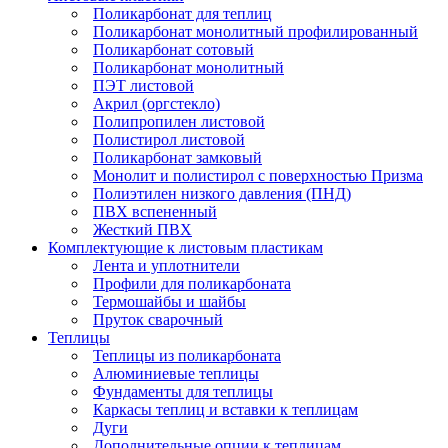
Поликарбонат для теплиц
Поликарбонат монолитный профилированный
Поликарбонат сотовый
Поликарбонат монолитный
ПЭТ листовой
Акрил (оргстекло)
Полипропилен листовой
Полистирол листовой
Поликарбонат замковый
Монолит и полистирол с поверхностью Призма
Полиэтилен низкого давления (ПНД)
ПВХ вспененный
Жесткий ПВХ
Комплектующие к листовым пластикам
Лента и уплотнители
Профили для поликарбоната
Термошайбы и шайбы
Пруток сварочный
Теплицы
Теплицы из поликарбоната
Алюминиевые теплицы
Фундаменты для теплицы
Каркасы теплиц и вставки к теплицам
Дуги
Дополнительные опции к теплицам