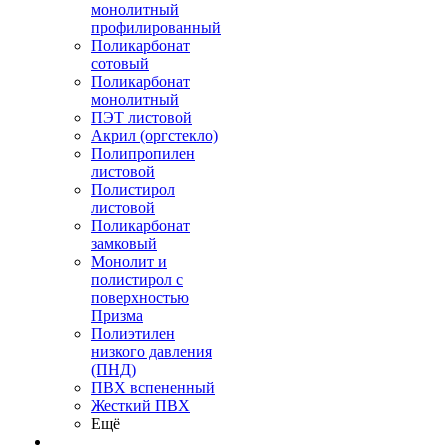
монолитный
профилированный
Поликарбонат
сотовый
Поликарбонат
монолитный
ПЭТ листовой
Акрил (оргстекло)
Полипропилен
листовой
Полистирол
листовой
Поликарбонат
замковый
Монолит и
полистирол с
поверхностью
Призма
Полиэтилен
низкого давления
(ПНД)
ПВХ вспененный
Жесткий ПВХ
Ещё