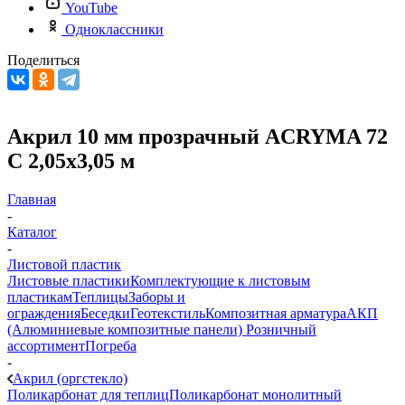
YouTube
Одноклассники
Поделиться
Акрил 10 мм прозрачный ACRYMA 72
C 2,05х3,05 м
Главная
-
Каталог
-
Листовой пластик
Листовые пластики
Комплектующие к листовым
пластикам
Теплицы
Заборы и
ограждения
Беседки
Геотекстиль
Композитная арматура
АКП
(Алюминиевые композитные панели)
Розничный
ассортимент
Погреба
-
Акрил (оргстекло)
Поликарбонат для теплиц
Поликарбонат монолитный