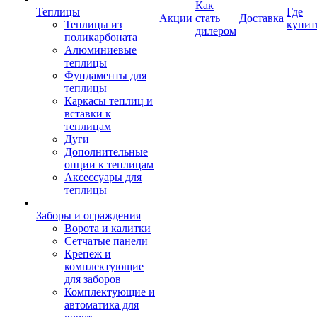
Как
Теплицы
Где
Акции
стать
Доставка
Теплицы из
купит
дилером
поликарбоната
Алюминиевые
теплицы
Фундаменты для
теплицы
Каркасы теплиц и
вставки к
теплицам
Дуги
Дополнительные
опции к теплицам
Аксессуары для
теплицы
Заборы и ограждения
Ворота и калитки
Сетчатые панели
Крепеж и
комплектующие
для заборов
Комплектующие и
автоматика для