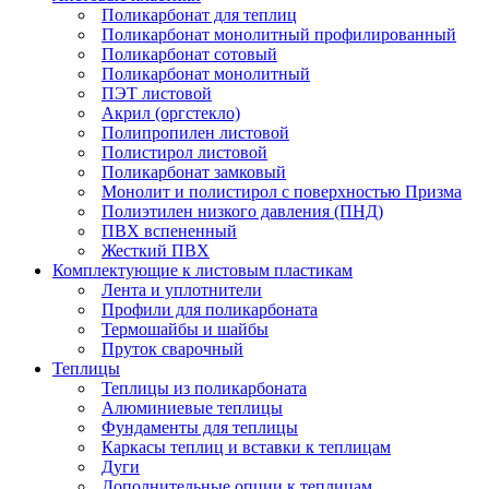
Поликарбонат для теплиц
Поликарбонат монолитный профилированный
Поликарбонат сотовый
Поликарбонат монолитный
ПЭТ листовой
Акрил (оргстекло)
Полипропилен листовой
Полистирол листовой
Поликарбонат замковый
Монолит и полистирол с поверхностью Призма
Полиэтилен низкого давления (ПНД)
ПВХ вспененный
Жесткий ПВХ
Комплектующие к листовым пластикам
Лента и уплотнители
Профили для поликарбоната
Термошайбы и шайбы
Пруток сварочный
Теплицы
Теплицы из поликарбоната
Алюминиевые теплицы
Фундаменты для теплицы
Каркасы теплиц и вставки к теплицам
Дуги
Дополнительные опции к теплицам