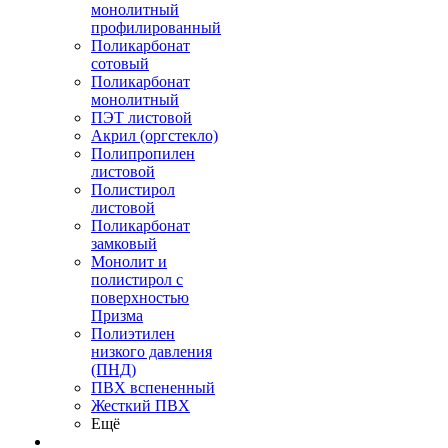
монолитный
профилированный
Поликарбонат
сотовый
Поликарбонат
монолитный
ПЭТ листовой
Акрил (оргстекло)
Полипропилен
листовой
Полистирол
листовой
Поликарбонат
замковый
Монолит и
полистирол с
поверхностью
Призма
Полиэтилен
низкого давления
(ПНД)
ПВХ вспененный
Жесткий ПВХ
Ещё