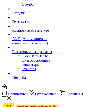
ворот
Столбы
Беседки
Геотекстиль
Композитная арматура
АКП (Алюминиевые
композитные панели)
Розничный ассортимент
Очки защитные
Снегоуборочный
инвентарь
Стаканы
Погреба
Сравнение
0
Отложенные
0
Корзина
0