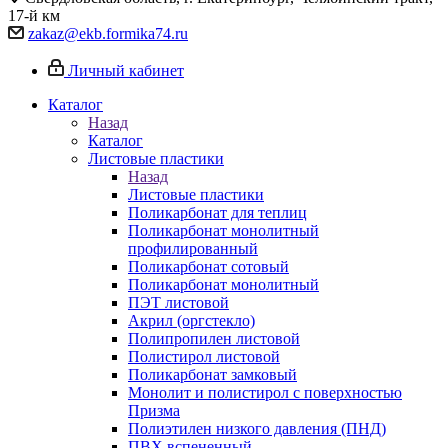
17-й км
zakaz@ekb.formika74.ru
Личный кабинет
Каталог
Назад
Каталог
Листовые пластики
Назад
Листовые пластики
Поликарбонат для теплиц
Поликарбонат монолитный
профилированный
Поликарбонат сотовый
Поликарбонат монолитный
ПЭТ листовой
Акрил (оргстекло)
Полипропилен листовой
Полистирол листовой
Поликарбонат замковый
Монолит и полистирол с поверхностью
Призма
Полиэтилен низкого давления (ПНД)
ПВХ вспененный