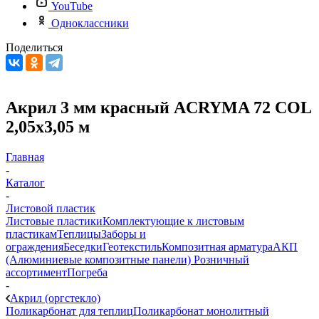
YouTube
Одноклассники
Поделиться
Акрил 3 мм красный ACRYMA 72 COL
2,05х3,05 м
Главная
-
Каталог
-
Листовой пластик
Листовые пластики
Комплектующие к листовым
пластикам
Теплицы
Заборы и
ограждения
Беседки
Геотекстиль
Композитная арматура
АКП
(Алюминиевые композитные панели)
Розничный
ассортимент
Погреба
-
Акрил (оргстекло)
Поликарбонат для теплиц
Поликарбонат монолитный