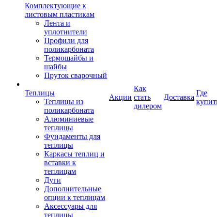
Комплектующие к
листовым пластикам
Лента и
уплотнители
Профили для
поликарбоната
Термошайбы и
шайбы
Пруток сварочный
Как
Теплицы
Где
Акции
стать
Доставка
Теплицы из
купит
дилером
поликарбоната
Алюминиевые
теплицы
Фундаменты для
теплицы
Каркасы теплиц и
вставки к
теплицам
Дуги
Дополнительные
опции к теплицам
Аксессуары для
теплицы