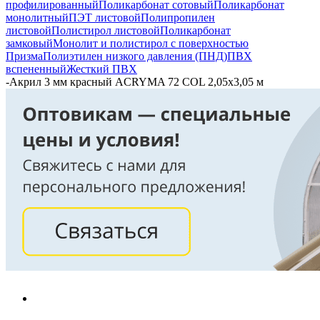
профилированный
Поликарбонат сотовый
Поликарбонат
монолитный
ПЭТ листовой
Полипропилен
листовой
Полистирол листовой
Поликарбонат
замковый
Монолит и полистирол с поверхностью
Призма
Полиэтилен низкого давления (ПНД)
ПВХ
вспененный
Жесткий ПВХ
-
Акрил 3 мм красный ACRYMA 72 COL 2,05х3,05 м