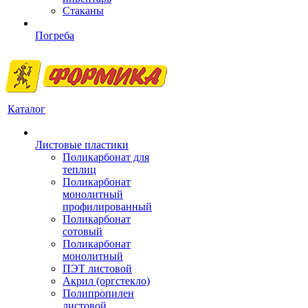
Стаканы
Погреба
Каталог
Листовые пластики
Поликарбонат для
теплиц
Поликарбонат
монолитный
профилированный
Поликарбонат
сотовый
Поликарбонат
монолитный
ПЭТ листовой
Акрил (оргстекло)
Полипропилен
листовой