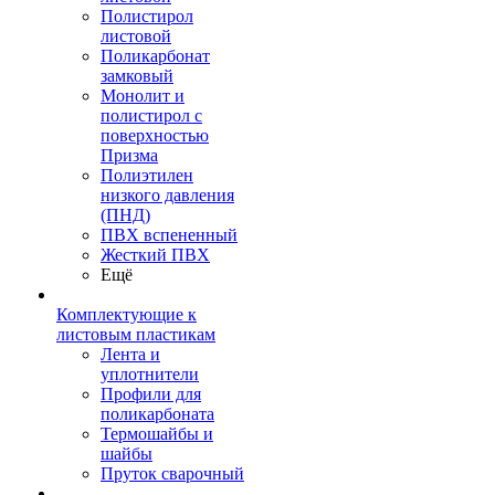
Полистирол
листовой
Поликарбонат
замковый
Монолит и
полистирол с
поверхностью
Призма
Полиэтилен
низкого давления
(ПНД)
ПВХ вспененный
Жесткий ПВХ
Ещё
Комплектующие к
листовым пластикам
Лента и
уплотнители
Профили для
поликарбоната
Термошайбы и
шайбы
Пруток сварочный