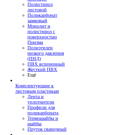
Полистирол
листовой
Поликарбонат
замковый
Монолит и
полистирол с
поверхностью
Призма
Полиэтилен
низкого давления
(ПНД)
ПВХ вспененный
Жесткий ПВХ
Ещё
Комплектующие к
листовым пластикам
Лента и
уплотнители
Профили для
поликарбоната
Термошайбы и
шайбы
Пруток сварочный