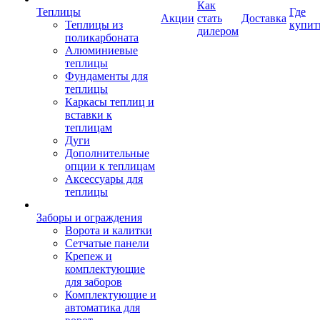
Как
Теплицы
Где
Акции
стать
Доставка
Теплицы из
купит
дилером
поликарбоната
Алюминиевые
теплицы
Фундаменты для
теплицы
Каркасы теплиц и
вставки к
теплицам
Дуги
Дополнительные
опции к теплицам
Аксессуары для
теплицы
Заборы и ограждения
Ворота и калитки
Сетчатые панели
Крепеж и
комплектующие
для заборов
Комплектующие и
автоматика для