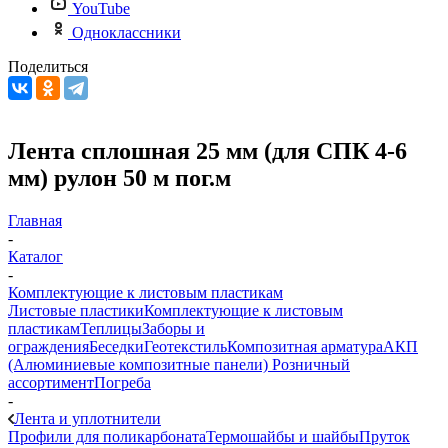
YouTube
Одноклассники
Поделиться
Лента сплошная 25 мм (для СПК 4-6
мм) рулон 50 м пог.м
Главная
-
Каталог
-
Комплектующие к листовым пластикам
Листовые пластики
Комплектующие к листовым
пластикам
Теплицы
Заборы и
ограждения
Беседки
Геотекстиль
Композитная арматура
АКП
(Алюминиевые композитные панели)
Розничный
ассортимент
Погреба
-
Лента и уплотнители
Профили для поликарбоната
Термошайбы и шайбы
Пруток