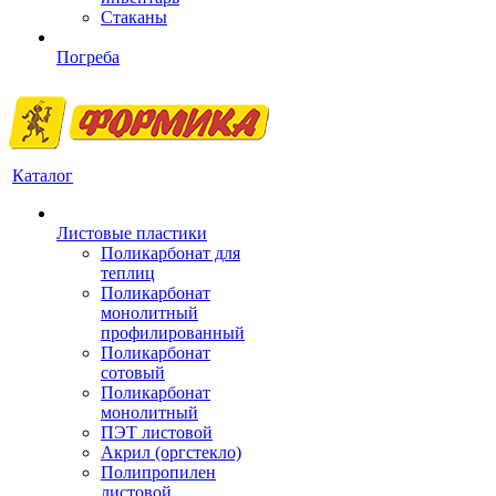
Стаканы
Погреба
Каталог
Листовые пластики
Поликарбонат для
теплиц
Поликарбонат
монолитный
профилированный
Поликарбонат
сотовый
Поликарбонат
монолитный
ПЭТ листовой
Акрил (оргстекло)
Полипропилен
листовой