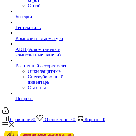
ворот
Столбы
Беседки
Геотекстиль
Композитная арматура
АКП (Алюминиевые
композитные панели)
Розничный ассортимент
Очки защитные
Снегоуборочный
инвентарь
Стаканы
Погреба
Сравнение
0
Отложенные
0
Корзина
0