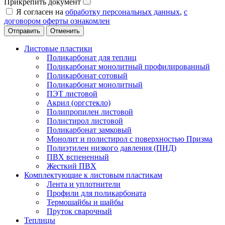
Прикрепить документ
Я согласен на
обработку персональных данных
,
с
договором оферты ознакомлен
Отменить
Листовые пластики
Поликарбонат для теплиц
Поликарбонат монолитный профилированный
Поликарбонат сотовый
Поликарбонат монолитный
ПЭТ листовой
Акрил (оргстекло)
Полипропилен листовой
Полистирол листовой
Поликарбонат замковый
Монолит и полистирол с поверхностью Призма
Полиэтилен низкого давления (ПНД)
ПВХ вспененный
Жесткий ПВХ
Комплектующие к листовым пластикам
Лента и уплотнители
Профили для поликарбоната
Термошайбы и шайбы
Пруток сварочный
Теплицы