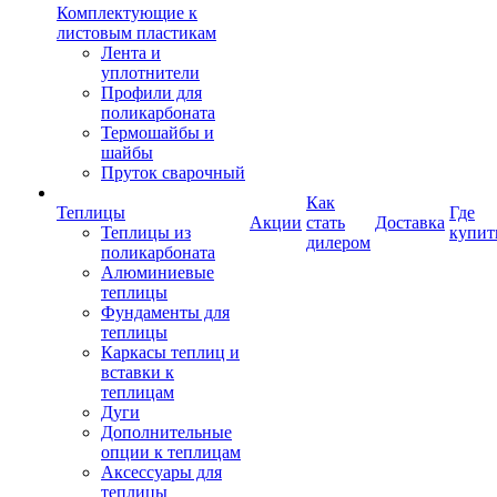
Комплектующие к
листовым пластикам
Лента и
уплотнители
Профили для
поликарбоната
Термошайбы и
шайбы
Пруток сварочный
Как
Теплицы
Где
Акции
стать
Доставка
Теплицы из
купит
дилером
поликарбоната
Алюминиевые
теплицы
Фундаменты для
теплицы
Каркасы теплиц и
вставки к
теплицам
Дуги
Дополнительные
опции к теплицам
Аксессуары для
теплицы