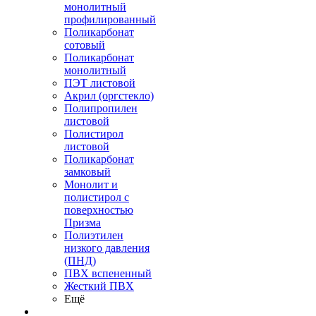
монолитный
профилированный
Поликарбонат
сотовый
Поликарбонат
монолитный
ПЭТ листовой
Акрил (оргстекло)
Полипропилен
листовой
Полистирол
листовой
Поликарбонат
замковый
Монолит и
полистирол с
поверхностью
Призма
Полиэтилен
низкого давления
(ПНД)
ПВХ вспененный
Жесткий ПВХ
Ещё