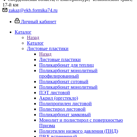
17-й км
zakaz@ekb.formika74.ru
Личный кабинет
Каталог
Назад
Каталог
Листовые пластики
Назад
Листовые пластики
Поликарбонат для теплиц
Поликарбонат монолитный
профилированный
Поликарбонат сотовый
Поликарбонат монолитный
ПЭТ листовой
Акрил (оргстекло)
Полипропилен листовой
Полистирол листовой
Поликарбонат замковый
Монолит и полистирол с поверхностью
Призма
Полиэтилен низкого давления (ПНД)
ПВХ вспененный